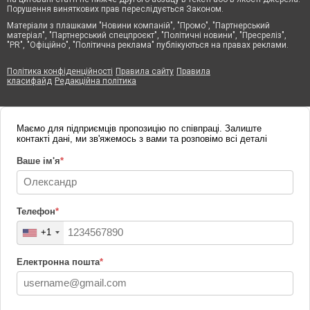
Порушення виняткових прав переслідується Законом.
Матеріали з плашками "Новини компаній", "Промо", "Партнерський
матеріал", "Партнерський спецпроєкт", "Політичні новини", "Пресреліз",
"PR", "Офіційно", "Політична реклама" публікуються на правах реклами.
Політика конфіденційності
Правила сайту
Правила
класифайд
Редакційна політика
Маємо для підприємців пропозицію по співпраці. Залиште
контакті дані, ми зв'яжемось з вами та розповімо всі деталі
Ваше ім'я
*
Телефон
*
+1
Електронна пошта
*