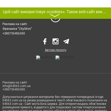
Цей сайт використовує «cookies». Також веб-сайт використовує інтернет-сервіс для збору технічних даних стосовно відвідувачів з метою отримання маркетингової та статистичної інформації. Умови обробки даних відвідувачів сайту див.
〉
Реклама на сайті
Франшиза "CitySites"
+380730456300
Автори проєкту
Реклама на сайті
info@04563.com.ua
+380730456300
Допускається цитування матеріалів без отримання попередньої згоди
04563.com.ua за умови розміщення в тексті обов'язкового посилання на
04563.com.ua - Сайт міста Біла Церква. Для інтернет-видань обов'язкове
розміщення прямого, відкритого для пошукових систем гіперпосилання
на цитовані статті не нижче другого абзацу в тексті або в якості джерела.