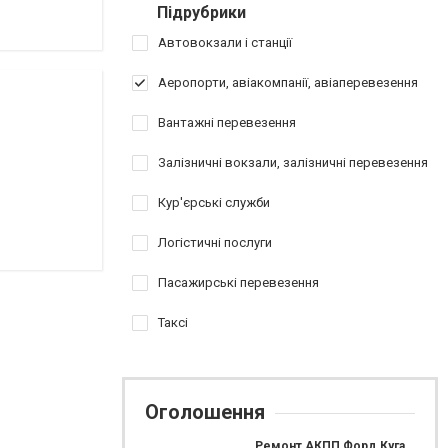
Підрубрики
Автовокзали і станції
Аеропорти, авіакомпанії, авіаперевезення
Вантажні перевезення
Залізничні вокзали, залізничні перевезення
Кур'єрські служби
Логістичні послуги
Пасажирські перевезення
Таксі
Оголошення
Ремонт АКПП Форд Куга