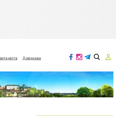
арта міста
Довідкова