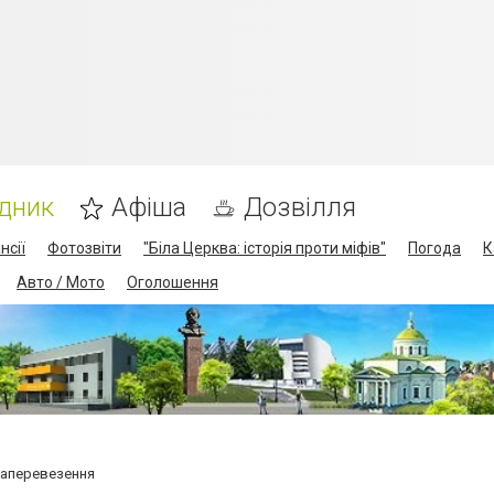
дник
Афіша
Дозвілля
нсії
Фотозвіти
"Біла Церква: історія проти міфів"
Погода
К
Авто / Мото
Оголошення
віаперевезення