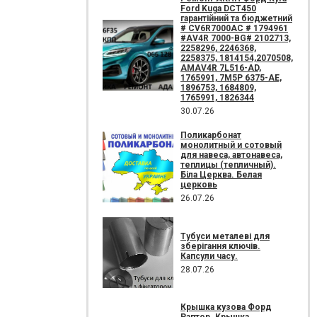
Ford Kuga DCT450
гарантійний та бюджетний
# CV6R7000AC # 1794961
#AV4R 7000-BG# 2102713,
2258296, 2246368,
2258375, 1814154,2070508,
AMAV4R 7L516-AD,
1765991, 7M5P 6375-AE,
1896753, 1684809,
1765991, 1826344
30.07.26
Поликарбонат
монолитный и сотовый
для навеса, автонавеса,
теплицы (тепличный).
Біла Церква. Белая
церковь
26.07.26
Тубуси металеві для
зберігання ключів.
Капсули часу.
28.07.26
Крышка кузова Форд