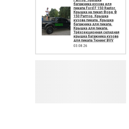
Раптор. Крышка
багажника кузова для
пикапа Ford F 150 Raptor.
Крышка на пикап Форд Ф
150 Раптор. Крышка
кузова пикапа. Крышка
багажника для пикапа.
Крышка для пикапа.
Трёхсекционная складная
крышка багажника кузова
для пикапа Тюнинг BVV
03.08.26