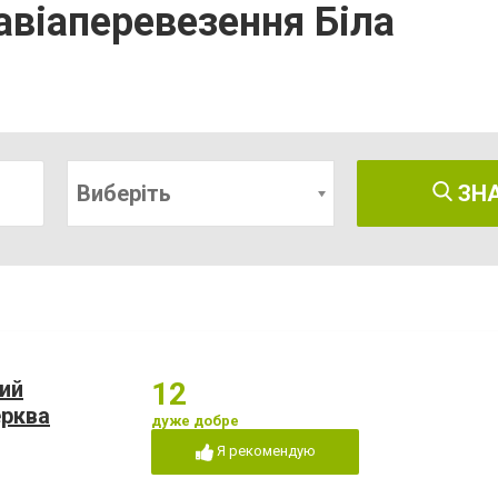
 авіаперевезення Біла
Виберіть
ЗН
ий
12
ерква
дуже добре
Я рекомендую