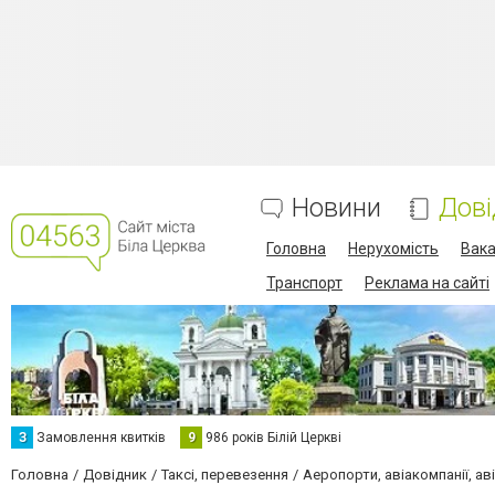
Новини
Дові
Головна
Нерухомість
Вака
Транспорт
Реклама на сайті
З
Замовлення квитків
9
986 років Білій Церкві
Головна
Довідник
Таксі, перевезення
Аеропорти, авіакомпанії, а