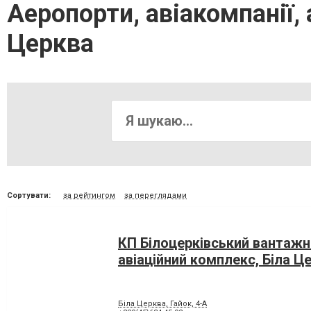
Аеропорти, авіакомпанії,
Церква
Сортувати:
за рейтингом
за переглядами
КП Білоцерківський вантажн
авіаційний комплекс, Біла Ц
Біла Церква, Гайок, 4-А