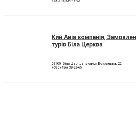
+380(45)634-45-92
Кий Авіа компанія, Замовлен
турів Біла Церква
09100, Біла Церква, вулиця Вокзальна, 22
+380 (456) 38-28-65