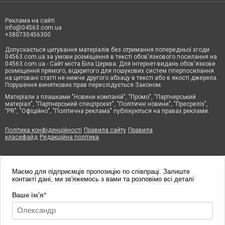
Реклама на сайті
info@04563.com.ua
+380730456300
Допускається цитування матеріалів без отримання попередньої згоди
04563.com.ua за умови розміщення в тексті обов'язкового посилання на
04563.com.ua - Сайт міста Біла Церква. Для інтернет-видань обов'язкове
розміщення прямого, відкритого для пошукових систем гіперпосилання
на цитовані статті не нижче другого абзацу в тексті або в якості джерела.
Порушення виняткових прав переслідується Законом.
Матеріали з плашками "Новини компаній", "Промо", "Партнерський
матеріал", "Партнерський спецпроєкт", "Політичні новини", "Пресреліз",
"PR", "Офіційно", "Політична реклама" публікуються на правах реклами.
Політика конфіденційності
Правила сайту
Правила
класифайд
Редакційна політика
Маємо для підприємців пропозицію по співпраці. Залиште
контакті дані, ми зв'яжемось з вами та розповімо всі деталі
Ваше ім'я
*