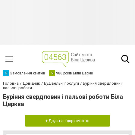
З
Замовлення квитків
9
986 років Білій Церкві
Головна
Довідник
Будівельні послуги
Буріння свердловин і
пальові роботи
Буріння свердловин і пальові роботи Біла
Церква
+ Додати підприємство