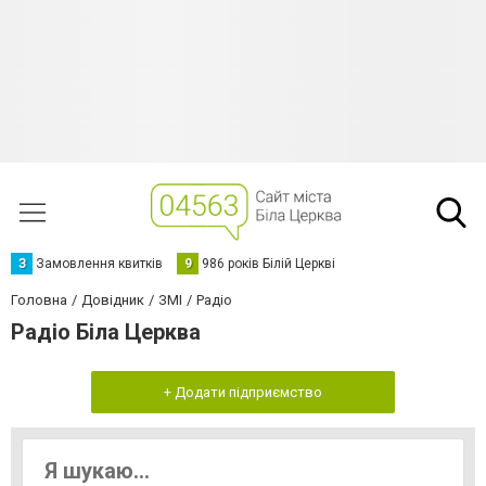
З
Замовлення квитків
9
986 років Білій Церкві
Головна
Довідник
ЗМІ
Радіо
Радіо Біла Церква
+ Додати підприємство