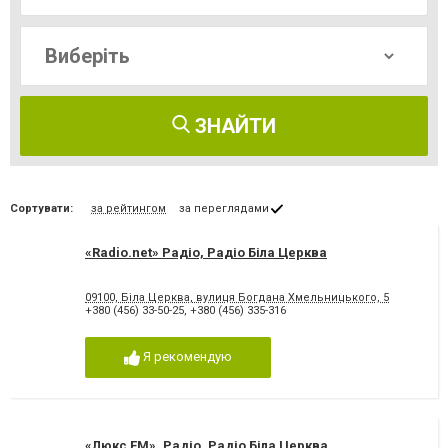
ЗНАЙТИ
Сортувати:
за рейтингом
за переглядами
«Radio.net» Радіо, Радіо Біла Церква
09100, Біла Церква, вулиця Богдана Хмельницького, 5
+380 (456) 33-50-25
,
+380 (456) 335-316
Я рекомендую
«Люкс FM», Радіо, Радіо Біла Церква