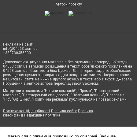
Автори проєкту
Реклама на сайті
info@04563.com.ua
+380730456300
Допускається цитування матеріалів без отримання попередньої згоди
04563.com.ua за умови розміщення в тексті обов'язкового посилання на
04563.com.ua - Сайт міста Біла Церква. Для інтернет-видань обов'язкове
розміщення прямого, відкритого для пошукових систем гіперпосилання
на цитовані статті не нижче другого абзацу в тексті або в якості джерела.
Порушення виняткових прав переслідується Законом.
Матеріали з плашками "Новини компаній", "Промо", "Партнерський
матеріал", "Партнерський спецпроєкт", "Політичні новини", "Пресреліз",
"PR", "Офіційно", "Політична реклама" публікуються на правах реклами.
Політика конфіденційності
Правила сайту
Правила
класифайд
Редакційна політика
Маємо для підприємців пропозицію по співпраці. Залиште