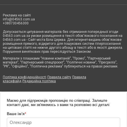
Реклама на сайті
info@04563.com.ua
+380730456300
Допускається цитування матеріалів без отримання попередньої згоди
04563.com.ua за умови розміщення в тексті обов'язкового посилання на
04563.com.ua - Сайт міста Біла Церква. Для інтернет-видань обов'язкове
розміщення прямого, відкритого для пошукових систем гіперпосилання
на цитовані статті не нижче другого абзацу в тексті або в якості джерела.
Порушення виняткових прав переслідується Законом.
Матеріали з плашками "Новини компаній", "Промо", "Партнерський
матеріал", "Партнерський спецпроєкт", "Політичні новини", "Пресреліз",
"PR", "Офіційно", "Політична реклама" публікуються на правах реклами.
Політика конфіденційності
Правила сайту
Правила
класифайд
Редакційна політика
Маємо для підприємців пропозицію по співпраці. Залиште
контакті дані, ми зв'яжемось з вами та розповімо всі деталі
Ваше ім'я
*