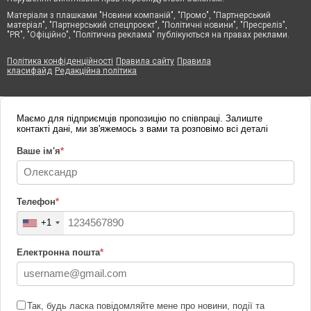
Матеріали з плашками "Новини компаній", "Промо", "Партнерський
матеріал", "Партнерський спецпроєкт", "Політичні новини", "Пресреліз",
"PR", "Офіційно", "Політична реклама" публікуються на правах реклами.
Політика конфіденційності
Правила сайту
Правила
класифайд
Редакційна політика
Маємо для підприємців пропозицію по співпраці. Залиште
контакті дані, ми зв'яжемось з вами та розповімо всі деталі
Ваше ім'я
*
Телефон
*
+1
Електронна пошта
*
Так, будь ласка повідомляйте мене про новини, події та