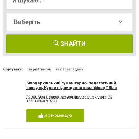
ЗНАЙТИ
Сортувати:
за рейтингом
за переглядами
Білоцерківський гуманітарно-педагогічний
коледж, Курси підвищення кваліфікації Біла
Церква
09100, Біла Церква, вулиця Ярослава Мудрого, 37
+380 (4563) 9-92-41
Я рекомендую