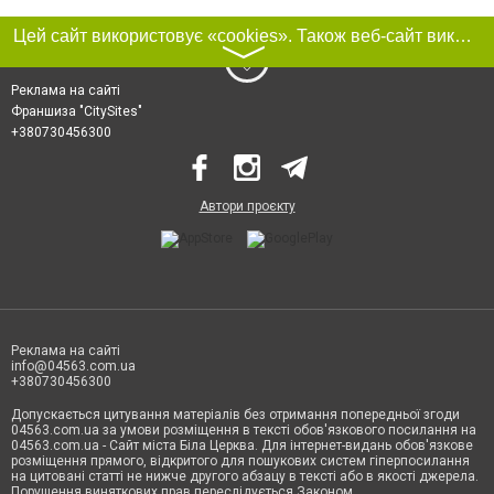
Цей сайт використовує «cookies». Також веб-сайт використовує інтернет-сервіс для збору технічних даних стосовно відвідувачів з метою отримання маркетингової та статистичної інформації. Умови обробки даних відвідувачів сайту див.
〉
Реклама на сайті
Франшиза "CitySites"
+380730456300
Автори проєкту
Реклама на сайті
info@04563.com.ua
+380730456300
Допускається цитування матеріалів без отримання попередньої згоди
04563.com.ua за умови розміщення в тексті обов'язкового посилання на
04563.com.ua - Сайт міста Біла Церква. Для інтернет-видань обов'язкове
розміщення прямого, відкритого для пошукових систем гіперпосилання
на цитовані статті не нижче другого абзацу в тексті або в якості джерела.
Порушення виняткових прав переслідується Законом.