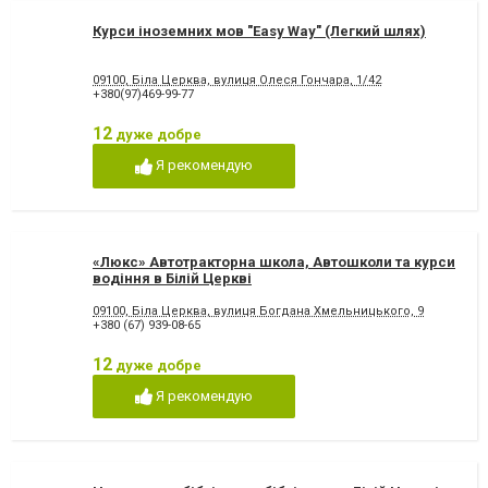
Курси іноземних мов "Easy Way" (Легкий шлях)
09100, Біла Церква, вулиця Олеся Гончара, 1/42
+380(97)469-99-77
12
дуже добре
Я рекомендую
«Люкс» Автотракторна школа, Автошколи та курси
водіння в Білій Церкві
09100, Біла Церква, вулиця Богдана Хмельницького, 9
+380 (67) 939-08-65
12
дуже добре
Я рекомендую