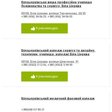
Білоцерківське вище професійне училище
будівництва та сервісу, Біла Церква
09100, Біла Церква, вулиця Турчанінова, 33/35
+380 (456) 34-06-29
,
+380 (456) 34-06-05
Я рекомендую
Білоцерківський коледж сервісу та дизайну,
технікуми, училища, коледжі Біла Церква
09100, Біла Церква, вулиця Шевченка, 91
+380 (4563) 5-12-56
,
+380 (4563) 5-94-90
Я рекомендую
Білоцерківський медичний фаховий коледж
+380(68)167-85-21