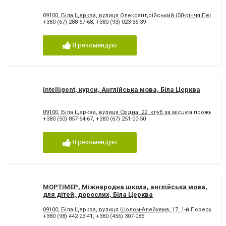
09100, Біла Церква, вулиця Олександрійський (50-річчя Перемог
+380 (67) 288-67-68
,
+380 (93) 023-36-39
Я рекомендую
Intelligent, курси, Англійська мова, Біла Церква
09100, Біла Церква, вулиця Східна, 22, клуб за місцем прожива
+380 (50) 857-64-67
,
+380 (67) 251-00-50
Я рекомендую
МОРТІМЕР, Міжнародна школа, англійська мова,
для дітей, дорослих, Біла Церква
09100, Біла Церква, вулиця Шолом-Алейхема, 17, 1-й Поверх
+380 (98) 442-23-41
,
+380 (456) 307-085