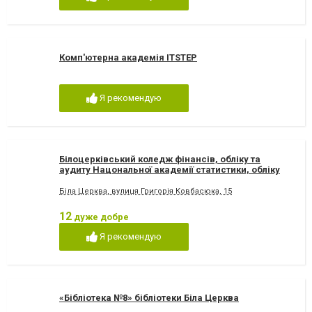
Комп'ютерна академія ITSTEP
Я рекомендую
Білоцерківський коледж фінансів, обліку та
аудиту Нацональної академії статистики, обліку
та аудиту
Біла Церква, вулиця Григорія Ковбасюка, 15
12
дуже добре
Я рекомендую
«Бібліотека №8» бібліотеки Біла Церква