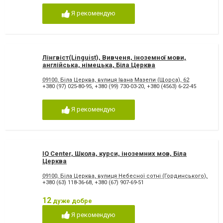
Я рекомендую
Лінгвіст(Linguist), Вивченя, іноземної мови,
англійська, німецька, Біла Церква
09100, Біла Церква, вулиця Івана Мазепи (Щорса), 62
+380 (97) 025-80-95
,
+380 (99) 730-03-20
,
+380 (4563) 6-22-45
Я рекомендую
IQ Center, Школа, курси, іноземних мов, Біла
Церква
09100, Біла Церква, вулиця Небесної сотні (Гординського), 2, оф
+380 (63) 118-36-68
,
+380 (67) 907-69-51
12
дуже добре
Я рекомендую