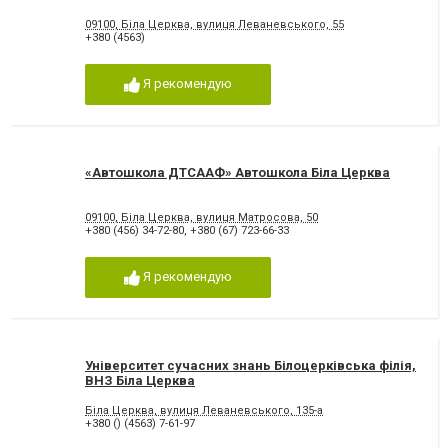
09100, Біла Церква, вулиця Леваневського, 55
+380 (4563)
Я рекомендую
«Автошкола ДТСААФ» Автошкола Біла Церква
09100, Біла Церква, вулиця Матросова, 50
+380 (456) 34-72-80
,
+380 (67) 723-66-33
Я рекомендую
Університет сучасних знань Білоцерківська філія,
ВНЗ Біла Церква
Біла Церква, вулиця Леваневського, 135-а
+380 () (4563) 7-61-97