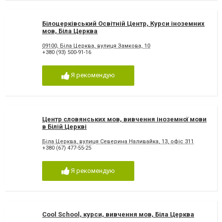
Білоцерківський Освітній Центр, Курси іноземних
мов, Біла Церква
09100, Біла Церква, вулиця Замкова, 10
+380 (93) 500-91-16
Я рекомендую
Центр словянських мов, вивчення іноземної мови
в Білій Церкві
Біла Церква, вулиця Северина Наливайка, 13, офіс 311
+380 (67) 477-55-25
Я рекомендую
Cool School, курси, вивчення мов, Біла Церква