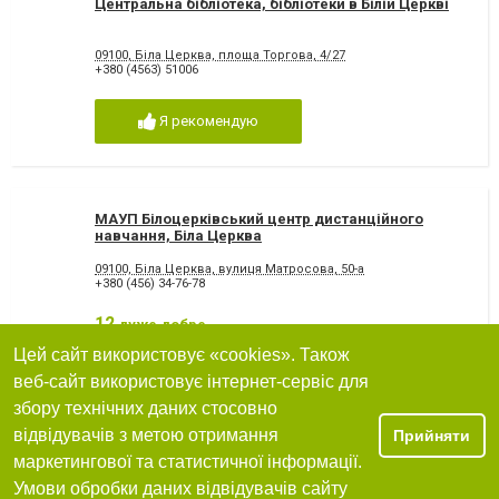
Центральна бібліотека, бібліотеки в Білій Церкві
09100, Біла Церква, площа Торгова, 4/27
+380 (4563) 51006
Я рекомендую
МАУП Білоцерківський центр дистанційного
навчання, Біла Церква
09100, Біла Церква, вулиця Матросова, 50-а
+380 (456) 34-76-78
12
дуже добре
Цей сайт використовує «cookies». Також
Я рекомендую
веб-сайт використовує інтернет-сервіс для
збору технічних даних стосовно
відвідувачів з метою отримання
Прийняти
Київський інститут бізнесу та технологій
маркетингової та статистичної інформації.
Білоцерківська філія, ВНЗ Біла Церква
Умови обробки даних відвідувачів сайту