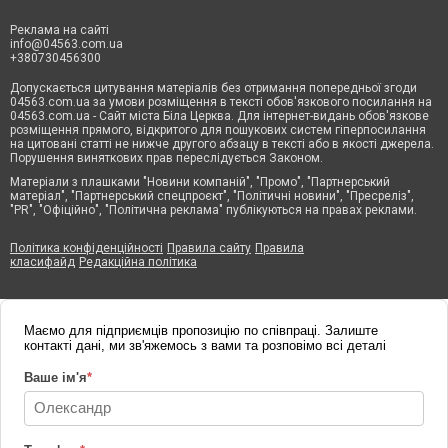
Реклама на сайті
info@04563.com.ua
+380730456300
Допускається цитування матеріалів без отримання попередньої згоди
04563.com.ua за умови розміщення в тексті обов'язкового посилання на
04563.com.ua - Сайт міста Біла Церква. Для інтернет-видань обов'язкове
розміщення прямого, відкритого для пошукових систем гіперпосилання
на цитовані статті не нижче другого абзацу в тексті або в якості джерела.
Порушення виняткових прав переслідується Законом.
Матеріали з плашками "Новини компаній", "Промо", "Партнерський
матеріал", "Партнерський спецпроєкт", "Політичні новини", "Пресреліз",
"PR", "Офіційно", "Політична реклама" публікуються на правах реклами.
Політика конфіденційності
Правила сайту
Правила
класифайд
Редакційна політика
Маємо для підприємців пропозицію по співпраці. Залиште
контакті дані, ми зв'яжемось з вами та розповімо всі деталі
Ваше ім'я
*