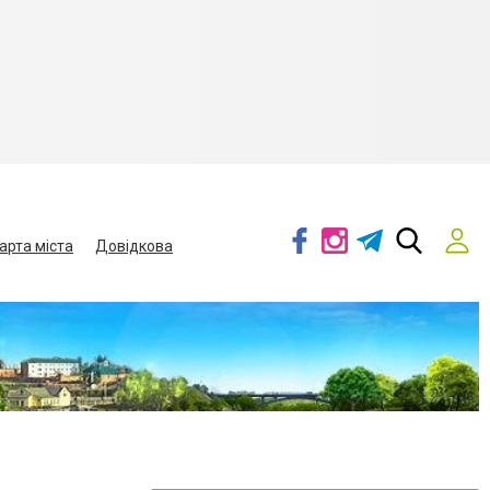
арта міста
Довідкова