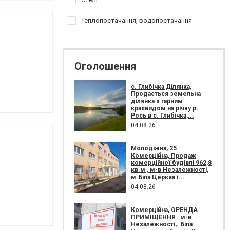
Теплопостачання, водопостачання
Оголошення
с. Глибічка Ділянка,
Продається земельна
ділянка з гарним
краєвидом на річку р.
Рось в с. Глибічка,...
04.08.26
Молодіжна, 25
Комерційна, Продаж
комерційної будівлі 962,8
кв.м , м-в Незалежності,
м.Біла Церква і...
04.08.26
Комерційна, ОРЕНДА
ПРИМІЩЕННЯ | м-в
Незалежності,. Біла