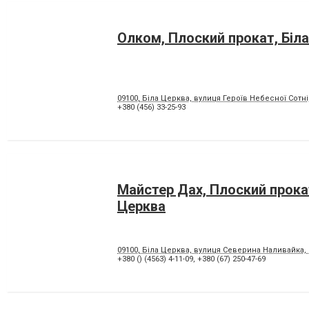
Олком, Плоский прокат, Біл
09100, Біла Церква, вулиця Героїв Небесної Cотні,
+380 (456) 33-25-93
Майстер Дах, Плоский прока
Церква
09100, Біла Церква, вулиця Северина Наливайка, 
+380 () (4563) 4-11-09
,
+380 (67) 250-47-69