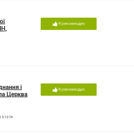
ої
Я рекомендую
ІН,
нання і
Я рекомендую
ла Церква
) 5-12-74