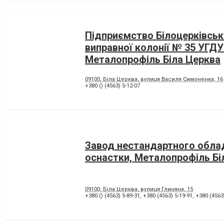
Підприємство Білоцерківськ
виправної колонії № 35 УГДУ
Металопрофіль Біла Церква
09100, Біла Церква, вулиця Василя Симоненка, 16
+380 () (4563) 5-12-07
Завод нестандартного облад
оснастки, Металопрофіль Бі
09100, Біла Церква, вулиця Глиняна, 15
+380 () (4563) 5-89-31
,
+380 (4563) 5-19-91
,
+380 (4563