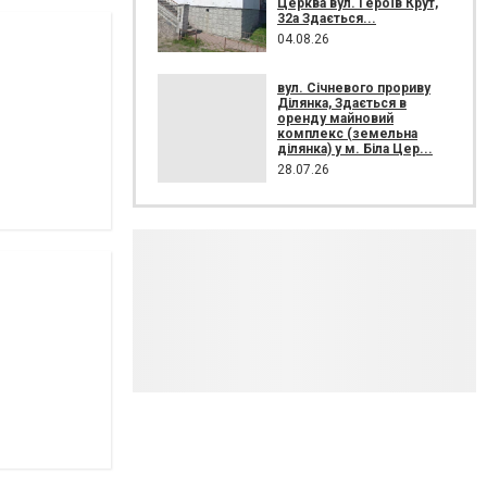
Церква вул. Героїв Крут,
32а Здається...
04.08.26
вул. Січневого прориву
Ділянка, Здається в
оренду майновий
комплекс (земельна
ділянка) у м. Біла Цер...
28.07.26