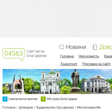
Новини
Дові
Головна
Нерухомість
Вака
Транспорт
Реклама на сайті
З
Замовлення квитків
9
986 років Білій Церкві
Головна
Довідник
Будівництво (продукція)
Металовироби