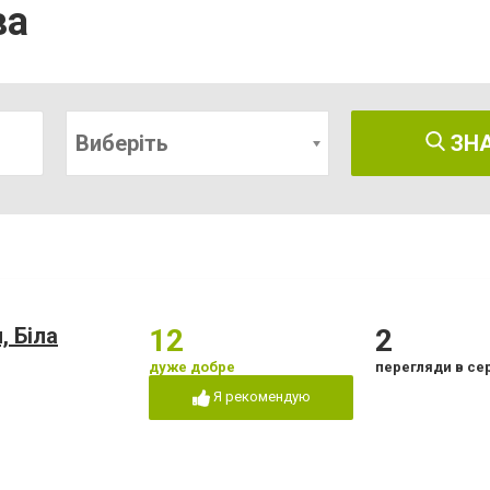
ва
Виберіть
ЗН
, Біла
12
2
дуже добре
перегляди в се
Я рекомендую