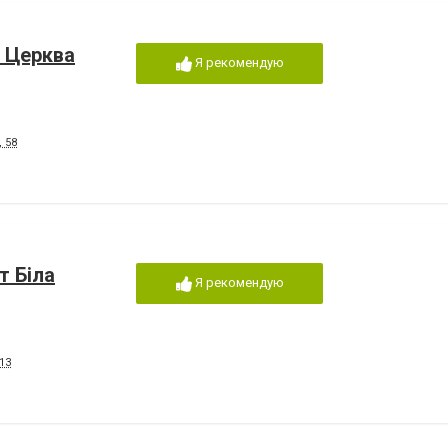
а Церква
Я рекомендую
 58
т Біла
Я рекомендую
13