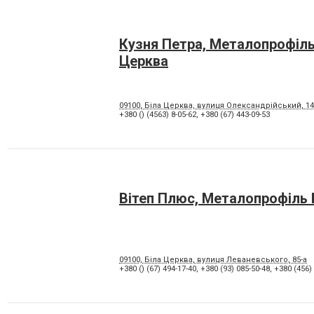
Кузня Петра, Металопрофіль
Церква
09100, Біла Церква, вулиця Олександрійський, 14
+380 () (4563) 8-05-62
,
+380 (67) 443-09-53
Вітеп Плюс, Металопрофіль 
09100, Біла Церква, вулиця Леваневського, 85-а
+380 () (67) 494-17-40
,
+380 (93) 085-50-48
,
+380 (456)