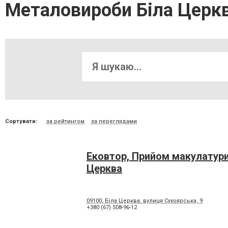
Металовироби Біла Церк
Сортувати:
за рейтингом
за переглядами
Ековтор, Прийом макулатури
Церква
09100, Біла Церква, вулиця Сухоярська, 9
+380 (67) 508-96-12