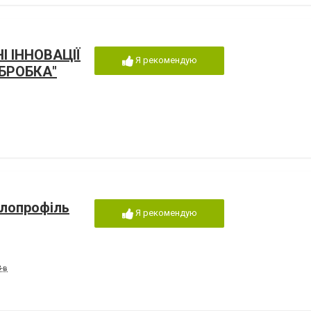
І ІННОВАЦІЇ
Я рекомендую
БРОБКА"
лопрофіль
Я рекомендую
-в