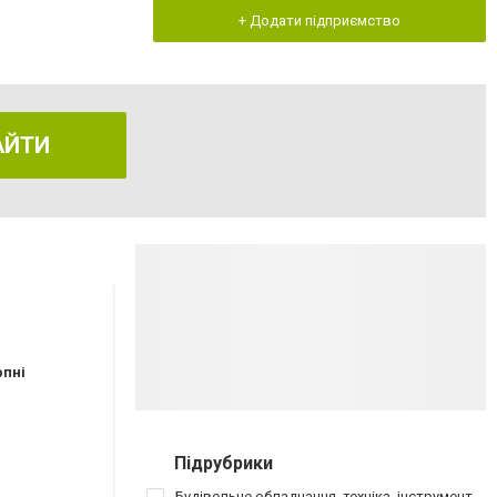
+ Додати підприємство
АЙТИ
рпні
Підрубрики
Будівельне обладнання, техніка, інструмент