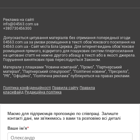
Реклама на сайті
info@04563.com.ua
+380730456300
Допускається цитування матеріалів без отримання попередньої згоди
04563.com.ua за умови розміщення в тексті обов'язкового посилання на
04563.com.ua - Сайт міста Біла Церква. Для інтернет-видань обов'язкове
розміщення прямого, відкритого для пошукових систем гіперпосилання
на цитовані статті не нижче другого абзацу в тексті або в якості джерела.
Порушення виняткових прав переслідується Законом.
Матеріали з плашками "Новини компаній", "Промо", "Партнерський
матеріал", "Партнерський спецпроєкт", "Політичні новини", "Пресреліз",
"PR", "Офіційно", "Політична реклама" публікуються на правах реклами.
Політика конфіденційності
Правила сайту
Правила
класифайд
Редакційна політика
Маємо для підприємців пропозицію по співпраці. Залиште
контакті дані, ми зв'яжемось з вами та розповімо всі деталі
Ваше ім'я
*