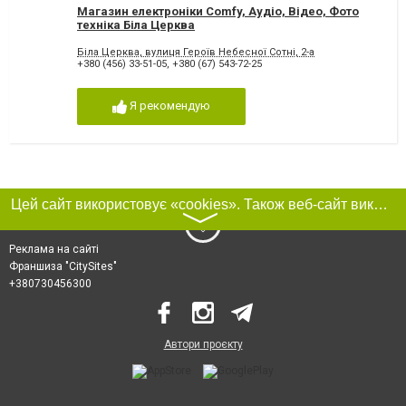
Магазин електроніки Comfy, Аудіо, Відео, Фото
техніка Біла Церква
Біла Церква, вулиця Героїв Небесної Cотні, 2-а
+380 (456) 33-51-05
,
+380 (67) 543-72-25
Я рекомендую
Цей сайт використовує «cookies». Також веб-сайт використовує інтернет-сервіс для збору технічних даних стосовно відвідувачів з метою отримання маркетингової та статистичної інформації. Умови обробки даних відвідувачів сайту див.
〉
Реклама на сайті
Франшиза "CitySites"
+380730456300
Автори проєкту