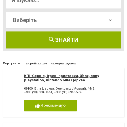
ЗНАЙТИ
Сортувати:
за рейтингом
за переглядами
КПІ-СервІс, Ігрові приставки, Xbox, sony
playstation, nintendo Біла Церква
09100, Біла Церква, Олександрійський, 44/2
+380 (98) 600-08-14
,
+380 (93) 691-55-66
Я рекомендую