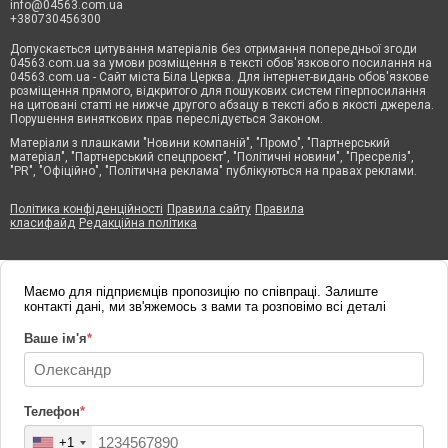
info@04563.com.ua
+380730456300
Допускається цитування матеріалів без отримання попередньої згоди
04563.com.ua за умови розміщення в тексті обов'язкового посилання на
04563.com.ua - Сайт міста Біла Церква. Для інтернет-видань обов'язкове
розміщення прямого, відкритого для пошукових систем гіперпосилання
на цитовані статті не нижче другого абзацу в тексті або в якості джерела.
Порушення виняткових прав переслідується Законом.
Матеріали з плашками "Новини компаній", "Промо", "Партнерський
матеріал", "Партнерський спецпроєкт", "Політичні новини", "Пресреліз",
"PR", "Офіційно", "Політична реклама" публікуються на правах реклами.
Політика конфіденційності
Правила сайту
Правила
класифайд
Редакційна політика
Маємо для підприємців пропозицію по співпраці. Залиште
контакті дані, ми зв'яжемось з вами та розповімо всі деталі
Ваше ім'я
*
Телефон
*
+1