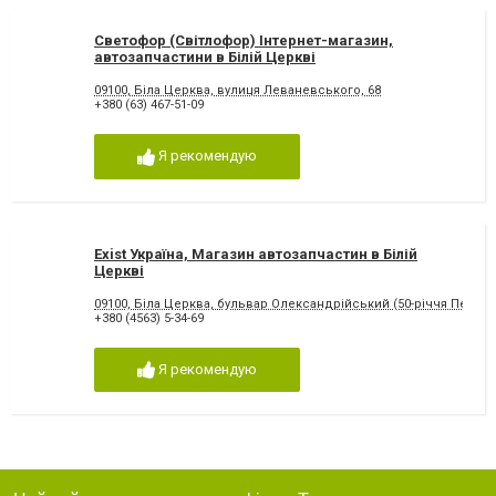
Светофор (Світлофор) Інтернет-магазин,
автозапчастини в Білій Церкві
09100, Біла Церква, вулиця Леваневського, 68
+380 (63) 467-51-09
Я рекомендую
Exist Україна, Магазин автозапчастин в Білій
Церкві
09100, Біла Церква, бульвар Олександрійський (50-річчя Перемо
+380 (4563) 5-34-69
Я рекомендую