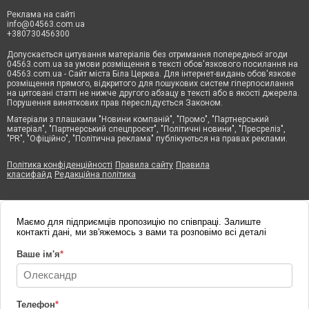
Реклама на сайті
info@04563.com.ua
+380730456300
Допускається цитування матеріалів без отримання попередньої згоди
04563.com.ua за умови розміщення в тексті обов'язкового посилання на
04563.com.ua - Сайт міста Біла Церква. Для інтернет-видань обов'язкове
розміщення прямого, відкритого для пошукових систем гіперпосилання
на цитовані статті не нижче другого абзацу в тексті або в якості джерела.
Порушення виняткових прав переслідується Законом.
Матеріали з плашками "Новини компаній", "Промо", "Партнерський
матеріал", "Партнерський спецпроєкт", "Політичні новини", "Пресреліз",
"PR", "Офіційно", "Політична реклама" публікуються на правах реклами.
Політика конфіденційності
Правила сайту
Правила
класифайд
Редакційна політика
Маємо для підприємців пропозицію по співпраці. Залиште
контакті дані, ми зв'яжемось з вами та розповімо всі деталі
Ваше ім'я
*
Телефон
*