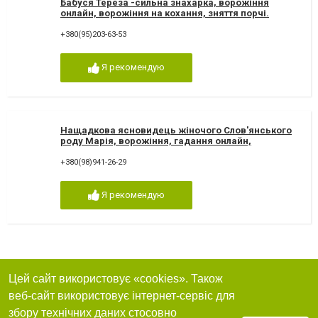
Бабуся Тереза -сильна знахарка, ворожіння
онлайн, ворожіння на кохання, зняття порчі.
Ворожка Тереза
+380(95)203-63-53
Я рекомендую
Нащадкова ясновидець жіночого Слов'янського
роду Марія, ворожіння, гадання онлайн,
ворожіння Таро
+380(98)941-26-29
Я рекомендую
Цей сайт використовує «cookies». Також
веб-сайт використовує інтернет-сервіс для
збору технічних даних стосовно