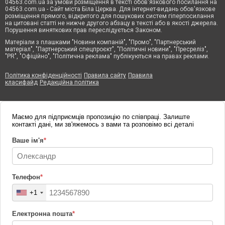
04563.com.ua за умови розміщення в тексті обов'язкового посилання на
04563.com.ua - Сайт міста Біла Церква. Для інтернет-видань обов'язкове
розміщення прямого, відкритого для пошукових систем гіперпосилання
на цитовані статті не нижче другого абзацу в тексті або в якості джерела.
Порушення виняткових прав переслідується Законом.
Матеріали з плашками "Новини компаній", "Промо", "Партнерський
матеріал", "Партнерський спецпроєкт", "Політичні новини", "Пресреліз",
"PR", "Офіційно", "Політична реклама" публікуються на правах реклами.
Політика конфіденційності
Правила сайту
Правила
класифайд
Редакційна політика
Маємо для підприємців пропозицію по співпраці. Залиште
контакті дані, ми зв'яжемось з вами та розповімо всі деталі
Ваше ім'я
*
Телефон
*
+1
Електронна пошта
*