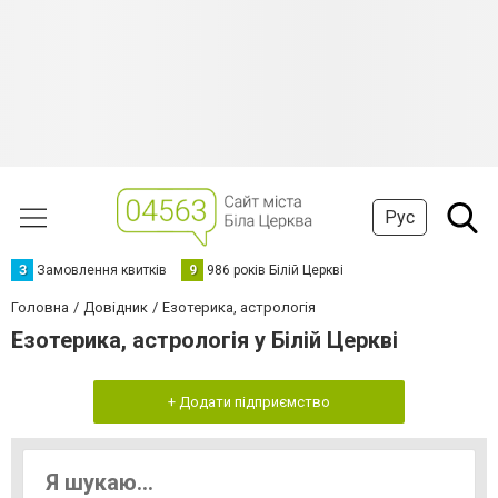
Рус
З
Замовлення квитків
9
986 років Білій Церкві
Головна
Довідник
Езотерика, астрологія
Езотерика, астрологія у Білій Церкві
+ Додати підприємство