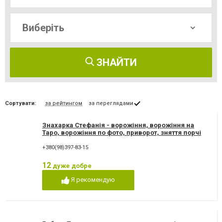
ЗНАЙТИ
Сортувати:
за рейтингом
за переглядами
Знахарка Стефанія - ворожіння, ворожіння на
Таро, ворожіння по фото, приворот, зняття порчі
+380(98)397-83-15
12
дуже добре
Я рекомендую