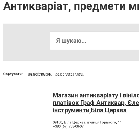
Антикваріат, предмети м
Сортувати:
за рейтингом
за переглядами
Магазин антикваріату і вініл
платівок Граф Антиквар, Єле
інструменти,Біла Церква
09100, Біла Церква, вулиця Горького, 11
+380 (67) 708-08-07