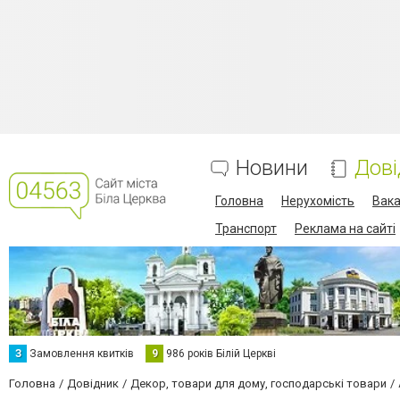
Новини
Дові
Головна
Нерухомість
Вака
Транспорт
Реклама на сайті
З
Замовлення квитків
9
986 років Білій Церкві
Головна
Довідник
Декор, товари для дому, господарські товари