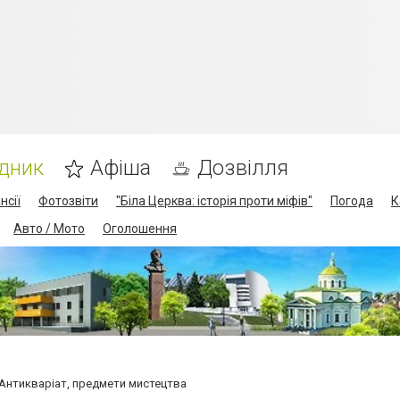
дник
Афіша
Дозвілля
нсії
Фотозвіти
"Біла Церква: історія проти міфів"
Погода
К
Авто / Мото
Оголошення
Антикваріат, предмети мистецтва