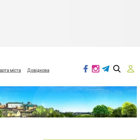
арта міста
Довідкова