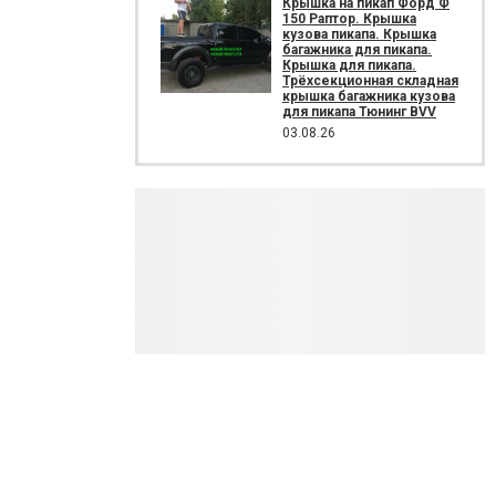
Крышка на пикап Форд Ф
150 Раптор. Крышка
кузова пикапа. Крышка
багажника для пикапа.
Крышка для пикапа.
Трёхсекционная складная
крышка багажника кузова
для пикапа Тюнинг BVV
03.08.26