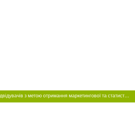
Цей сайт використовує «cookies». Також веб-сайт використовує інтернет-сервіс для збору технічних даних стосовно відвідувачів з метою отримання маркетингової та статистичної інформації. Умови обробки даних відвідувачів сайту див.