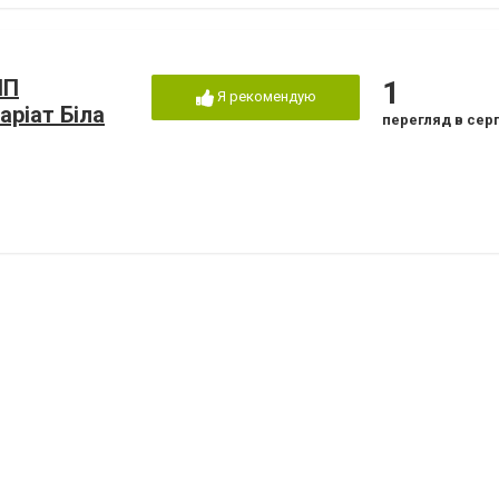
ІП
1
Я рекомендую
аріат Біла
перегляд в сер