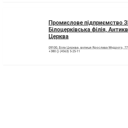
Промислове підприємство З
Білоцерківська філія, Антикв
Церква
09100, Біла Церква, вулиця Ярослава Мудрого, 77
+380 () (4563) 5-25-11