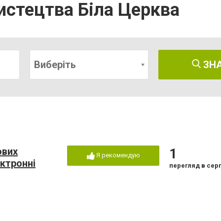
истецтва Біла Церква
Виберіть
ЗН
ових
1
Я рекомендую
ктронні
перегляд в сер