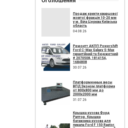
Оголошення
Продаж крихти кварцової
жовтої фракція 10-20 мм
у м. Біла Церква Київська
область
04.08.26
Ремонтт АКПП Powershift
Ford C-Max Galaxy S-Max
гарантійний та бюджетний
# 2070508, 1814154,
1684808
30.07.26
Платформенные весы
ВПД Эконом платформа
от 800х800 мм до
2000х2000 мм
31.07.26
Крышка кузова Форд
Раптор. Крышка
багажника кузова для
пикапа Ford F 150 Raptor.