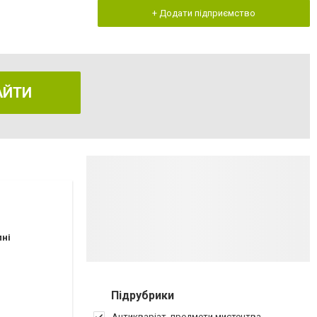
+ Додати підприємство
АЙТИ
пні
Підрубрики
Антикваріат, предмети мистецтва