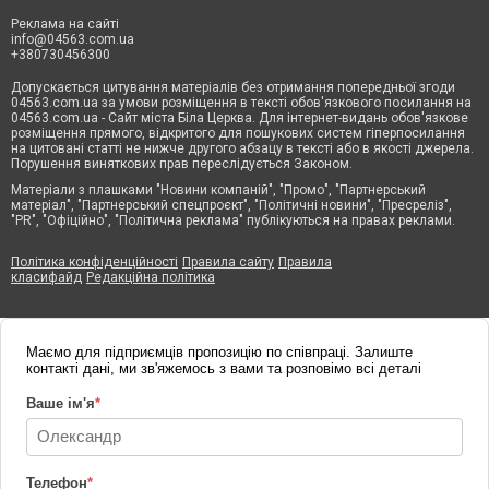
Реклама на сайті
info@04563.com.ua
+380730456300
Допускається цитування матеріалів без отримання попередньої згоди
04563.com.ua за умови розміщення в тексті обов'язкового посилання на
04563.com.ua - Сайт міста Біла Церква. Для інтернет-видань обов'язкове
розміщення прямого, відкритого для пошукових систем гіперпосилання
на цитовані статті не нижче другого абзацу в тексті або в якості джерела.
Порушення виняткових прав переслідується Законом.
Матеріали з плашками "Новини компаній", "Промо", "Партнерський
матеріал", "Партнерський спецпроєкт", "Політичні новини", "Пресреліз",
"PR", "Офіційно", "Політична реклама" публікуються на правах реклами.
Політика конфіденційності
Правила сайту
Правила
класифайд
Редакційна політика
Маємо для підприємців пропозицію по співпраці. Залиште
контакті дані, ми зв'яжемось з вами та розповімо всі деталі
Ваше ім'я
*
Телефон
*