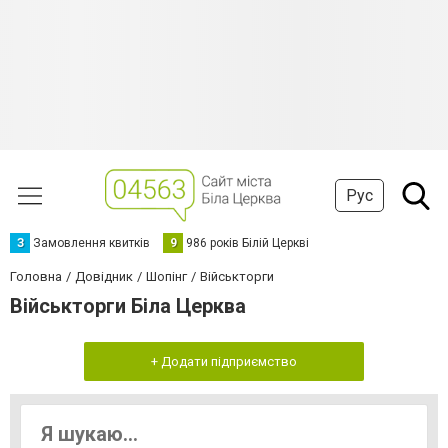
Рус
З
Замовлення квитків
9
986 років Білій Церкві
Головна
Довідник
Шопінг
Військторги
Військторги Біла Церква
+ Додати підприємство