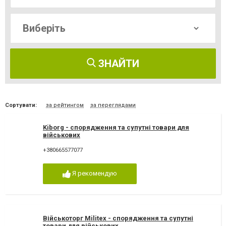
ЗНАЙТИ
Сортувати:
за рейтингом
за переглядами
Kiborg - спорядження та супутні товари для
військових
+380665577077
Я рекомендую
Військоторг Militex - спорядження та супутні
товари для військових