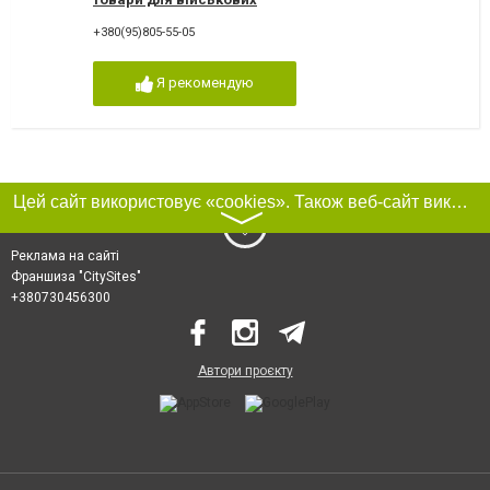
+380(95)805-55-05
Я рекомендую
Цей сайт використовує «cookies». Також веб-сайт використовує інтернет-сервіс для збору технічних даних стосовно відвідувачів з метою отримання маркетингової та статистичної інформації. Умови обробки даних відвідувачів сайту див.
〉
Реклама на сайті
Франшиза "CitySites"
+380730456300
Автори проєкту