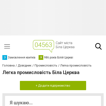
З
Замовлення квитків
9
986 років Білій Церкві
Головна
Довідник
Промисловість
Легка промисловість
Легка промисловість Біла Церква
+ Додати підприємство