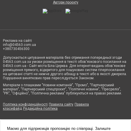
Автори проєкту
Реклама на сайті
info@04563.com.ua
+380730456300
Допускається цитування матеріалів без отримання попередньої згоди
04563.com.ua за умови розміщення в тексті обов'язкового посилання на
04563.com.ua - Сайт міста Біла Церква. Для інтернет-видань обов'язкове
розміщення прямого, відкритого для пошукових систем гіперпосилання
на цитовані статті не нижче другого абзацу в тексті або в якості джерела.
Порушення виняткових прав переслідується Законом.
Матеріали з плашками "Новини компаній", "Промо", "Партнерський
матеріал", "Партнерський спецпроєкт", "Політичні новини", "Пресреліз",
"PR", "Офіційно", "Політична реклама" публікуються на правах реклами.
Політика конфіденційності
Правила сайту
Правила
класифайд
Редакційна політика
Маємо для підприємців пропозицію по співпраці. Залиште