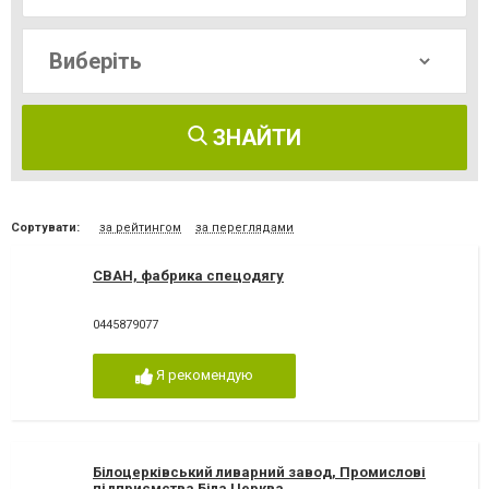
ЗНАЙТИ
Сортувати:
за рейтингом
за переглядами
СВАН, фабрика спецодягу
0445879077
Я рекомендую
Білоцерківський ливарний завод, Промислові
підприємства Біла Церква