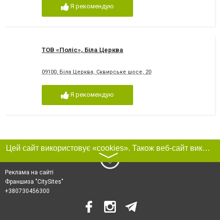
Я рекомендую
ТОВ «Поліс», Біла Церква
09100, Біла Церква, Сквирське шосе, 20
Я рекомендую
Цей сайт використовує «cookies». Також веб-сайт використовує інтернет-сервіс для збору технічних даних стосовно відвідувачів з метою отримання маркетингової та статистичної інформації. Умови обробки даних відвідувачів сайту див.
〉
Реклама на сайті
Франшиза "CitySites"
+380730456300