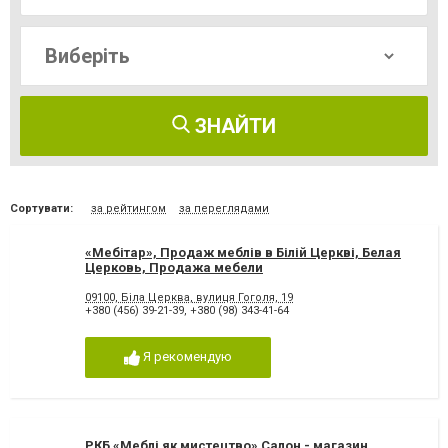
ЗНАЙТИ
Сортувати:
за рейтингом
за переглядами
«Мебітар», Продаж меблів в Білій Церкві, Белая
Церковь, Продажа мебели
09100, Біла Церква, вулиця Гоголя, 19
+380 (456) 39-21-39
,
+380 (98) 343-41-64
Я рекомендую
РКБ «Меблі як мистецтво» Салон - магазин,