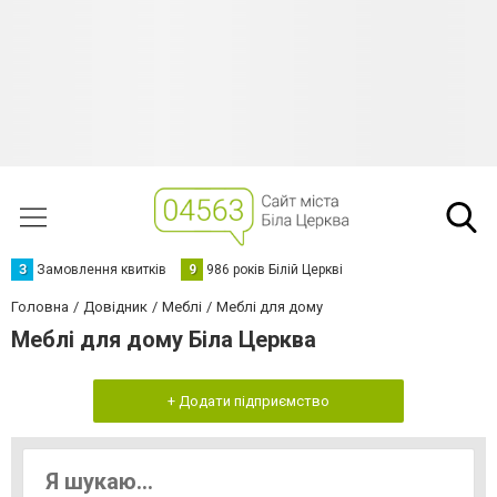
З
Замовлення квитків
9
986 років Білій Церкві
Головна
Довідник
Меблі
Меблі для дому
Меблі для дому Біла Церква
+ Додати підприємство