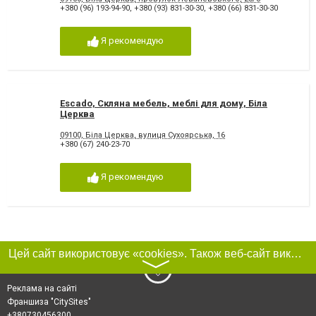
+380 (96) 193-94-90
,
+380 (93) 831-30-30
,
+380 (66) 831-30-30
Я рекомендую
Escado, Скляна мебель, меблі для дому, Біла
Церква
09100, Біла Церква, вулиця Сухоярська, 16
+380 (67) 240-23-70
Я рекомендую
Цей сайт використовує «cookies». Також веб-сайт використовує інтернет-сервіс для збору технічних даних стосовно відвідувачів з метою отримання маркетингової та статистичної інформації. Умови обробки даних відвідувачів сайту див.
〉
Реклама на сайті
Франшиза "CitySites"
+380730456300