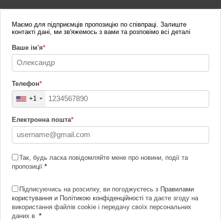
Маємо для підприємців пропозицію по співпраці. Залиште
контакті дані, ми зв'яжемось з вами та розповімо всі деталі
Ваше ім'я
*
Телефон
*
+1
Електронна пошта
*
Так, будь ласка повідомляйте мене про новини, події та
пропозиції
*
Підписуючись на розсилку, ви погоджуєтесь з
Правилами
користування и Політикою конфіденційності
та даєте згоду на
використання файлів cookie і передачу своїх персональних
даних в
*