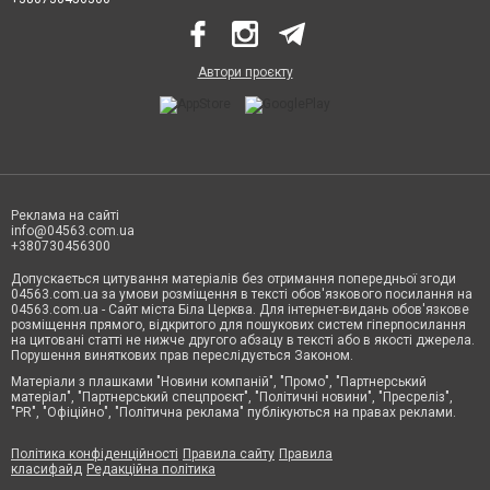
Автори проєкту
Реклама на сайті
info@04563.com.ua
+380730456300
Допускається цитування матеріалів без отримання попередньої згоди
04563.com.ua за умови розміщення в тексті обов'язкового посилання на
04563.com.ua - Сайт міста Біла Церква. Для інтернет-видань обов'язкове
розміщення прямого, відкритого для пошукових систем гіперпосилання
на цитовані статті не нижче другого абзацу в тексті або в якості джерела.
Порушення виняткових прав переслідується Законом.
Матеріали з плашками "Новини компаній", "Промо", "Партнерський
матеріал", "Партнерський спецпроєкт", "Політичні новини", "Пресреліз",
"PR", "Офіційно", "Політична реклама" публікуються на правах реклами.
Політика конфіденційності
Правила сайту
Правила
класифайд
Редакційна політика