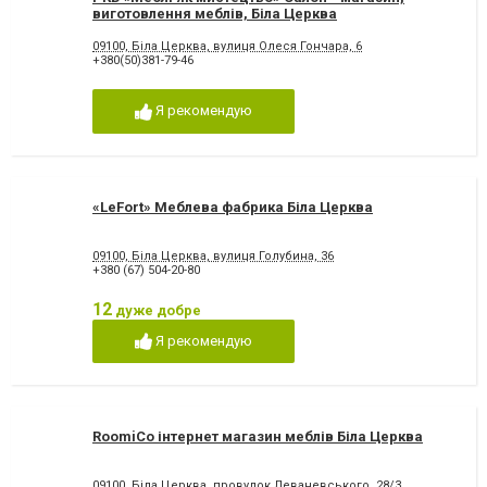
виготовлення меблів, Біла Церква
09100, Біла Церква, вулиця Олеся Гончара, 6
+380(50)381-79-46
Я рекомендую
«LeFort» Меблева фабрика Біла Церква
09100, Біла Церква, вулиця Голубина, 36
+380 (67) 504-20-80
12
дуже добре
Я рекомендую
RoomiCo інтернет магазин меблів Біла Церква
09100, Біла Церква, провулок Леваневського, 28/3