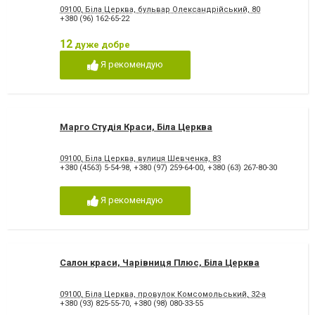
09100, Біла Церква, бульвар Олександрійський, 80
+380 (96) 162-65-22
12
дуже добре
Я рекомендую
Марго Студія Краси, Біла Церква
09100, Біла Церква, вулиця Шевченка, 83
+380 (4563) 5-54-98
,
+380 (97) 259-64-00
,
+380 (63) 267-80-30
Я рекомендую
Салон краси, Чарівниця Плюс, Біла Церква
09100, Біла Церква, провулок Комсомольський, 32-а
+380 (93) 825-55-70
,
+380 (98) 080-33-55