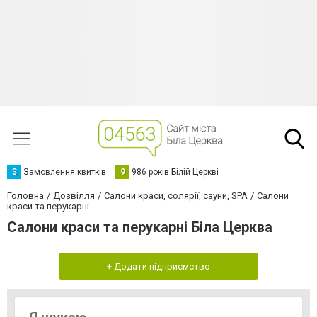
З
Замовлення квитків
9
986 років Білій Церкві
Головна
Дозвілля
Салони краси, солярії, сауни, SPA
Салони
краси та перукарні
Салони краси та перукарні Біла Церква
+ Додати підприємство