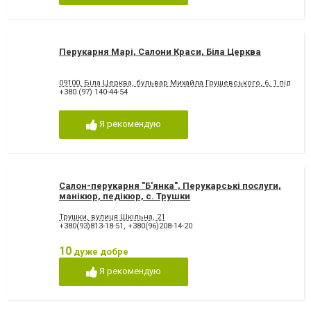
Перукарня Марі, Салони Краси, Біла Церква
09100, Біла Церква, бульвар Михайла Грушевського, 6, 1 під
+380 (97) 140-44-54
Я рекомендую
Салон-перукарня "Б'янка", Перукарські послуги,
манікюр, педікюр, с. Трушки
Трушки, вулиця Шкільна, 21
+380(93)813-18-51
,
+380(96)208-14-20
10
дуже добре
Я рекомендую