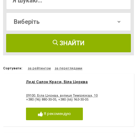
ЗНАЙТИ
Сортувати:
за рейтингом
за переглядами
Леді Салон Краси, Біла Церква
09100, Біла Церква, вулиця Тимірязєва, 10
+380 (96) 880-30-05
,
+380 (66) 963-30-05
Я рекомендую