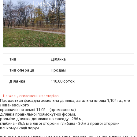
Тип
Ділянка
Тип операції
Продам
Ділянка
110.00 соток
На жаль, оголошення застаріло
Продається фасадна земельна ділянка, загальна площа 1,104 га., м-в
Леваневського
призначення землі 11.02. - (промислова)
ділянка правильної прямокутної форми,
розміри ділянки довжина по фасаду - 286 м ,
глибина - 36,5 м з лівої сторони, глибина - 30 м з правої сторони
всі комунікації поруч