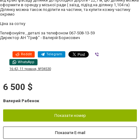
від краю фасаду ділянки до проїздної дороги - 22,7 м, цю ділянку можна
оформити в оренду у міської ради ( заїзд, підїзд на ділянку 1,104 га)
Ділянку можна також поділити на частини, та купити кожну частину
окремо
Ціна за сотку
Телефонуйте , деталі за телефоном 067-508-13-59
Директор АН "Гриф" - Валерій Борисович
Reddit
Telegram
Viber
WhatsApp
16:42, 11 травня, №34530
6 500 $
Валерий Рабенок
Показати номер
Показати E-mail