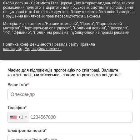
04563.com.ua - Сайт міста Біла Церква. Для інтернет-видань обов'язкове
розміщення прямого, відкритого для пошукових систем гіперпосилання
на цитовані статті не нижче другого абзацу в тексті або в якості джерела.
Порушення виняткових прав переслідується Законом.
Матеріали з плашками "Новини компаній", "Промо", "Партнерський
матеріал", "Партнерський спецпроєкт", "Політичні новини", "Пресреліз",
"PR", "Офіційно", "Політична реклама" публікуються на правах реклами.
Політика конфіденційності
Правила сайту
Правила
класифайд
Редакційна політика
Маємо для підприємців пропозицію по співпраці. Залиште
контакті дані, ми зв'яжемось з вами та розповімо всі деталі
Ваше ім'я
*
Телефон
*
+1
Електронна пошта
*