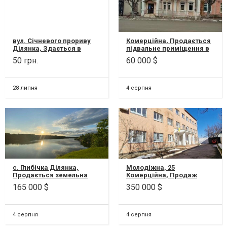
вул. Січневого прориву
Комерційна, Продається
Ділянка, Здається в
підвальне приміщення в
оренду майновий
центрі міста!
50 грн.
60 000 $
комплекс (земельна
Розташування: Центр
ділянка) у м. Біла Цер...
міста, вул. Г.Неб...
28 липня
4 серпня
с. Глибічка Ділянка,
Молодіжна, 25
Продається земельна
Комерційна, Продаж
ділянка з гарним
комерційної будівлі 962,8
165 000 $
350 000 $
краєвидом на річку р.
кв.м , м-в Незалежності,
Рось в с. Глибічка,...
м.Біла Церква і...
4 серпня
4 серпня