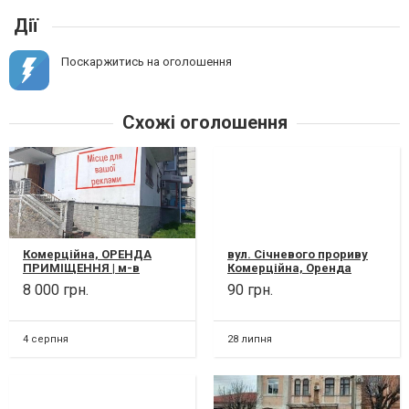
Дії
Поскаржитись на оголошення
Схожі оголошення
Комерційна, ОРЕНДА
вул. Січневого прориву
ПРИМІЩЕННЯ | м-в
Комерційна, Оренда
Незалежності,. Біла
складу у м. Біла Церква,
8 000 грн.
90 грн.
Церква вул. Героїв Крут,
Київська область.
32а Здається...
Здається в орен...
4 серпня
28 липня