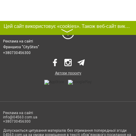
Цей сайт використовує «cookies». Також веб-сайт використовує інтернет-сервіс для збору технічних даних стосовно відвідувачів з метою отримання маркетингової та статистичної інформації. Умови обробки даних відвідувачів сайту див.
〉
Реклама на сайті
Франшиза "CitySites"
+380730456300
Автори проєкту
Реклама на сайті
info@04563.com.ua
+380730456300
Допускається цитування матеріалів без отримання попередньої згоди
04563.com.ua за умови розміщення в тексті обов'язкового посилання на