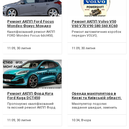
Ремонт АКПП Ford Focus
Ремонт АКПП Volvo V50
Mondeo Фокус Мондео
V60 V70 V90 S80 S60 XC60
Fiesta MPS DPS # FV4R-
XC70 XC90 Aisin AW55-51#
Кваліфікований ремонт АКПП
Ремонт автоматичних коробок
7000-AB # 1884971 1794979
36001817, 36000662,
FORD Mondeo Focus 6dct450,
передач VOLVO,
RMBV6R 7000-AG 2208802
31367035 # TF80SC
6dct250. Можливий
6DCT450(POWERSHIFT),AW55-51,
БЮДЖЕТНИЙ ремонт АКПП...
AW55-50,TF80SC, 6DCT451. М...
11:09,
30 липня
11:09,
30 липня
Ремонт АКПП Форд Куга
Оренда маніпулятора в
Ford Kuga DCT450
Києві та Київській області.
гарантійний та
Пропонуємо кваліфікований
Маніпулятор подолає
бюджетний # CV6R7000AC
та якісний ремонт АКПП Форд
завдання швидше, замінить
# 1794961 #AV4R 7000-BG#
Куга 6DCT450, 6F35. Можливий
послуги вантажного
2102713, 2258296, 2246368,
БЮДЖЕТНИЙ ремо...
автомобіля з краном і
відповідно за...
2258375, 1814154,2070508,
11:09,
30 липня
10:34,
Вчора
AMAV4R 7L516-AD, 1765991,
7M5P 6375-AE, 1896753,