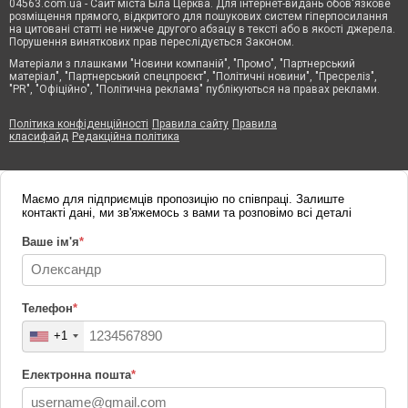
04563.com.ua - Сайт міста Біла Церква. Для інтернет-видань обов'язкове
розміщення прямого, відкритого для пошукових систем гіперпосилання
на цитовані статті не нижче другого абзацу в тексті або в якості джерела.
Порушення виняткових прав переслідується Законом.
Матеріали з плашками "Новини компаній", "Промо", "Партнерський
матеріал", "Партнерський спецпроєкт", "Політичні новини", "Пресреліз",
"PR", "Офіційно", "Політична реклама" публікуються на правах реклами.
Політика конфіденційності
Правила сайту
Правила
класифайд
Редакційна політика
Маємо для підприємців пропозицію по співпраці. Залиште
контакті дані, ми зв'яжемось з вами та розповімо всі деталі
Ваше ім'я
*
Телефон
*
+1
Електронна пошта
*