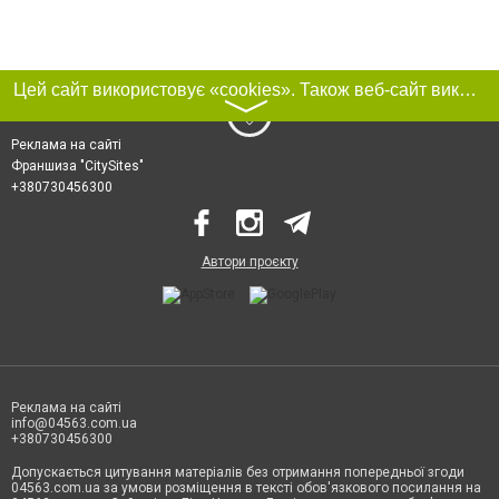
1684809, 1765991, 1826344
Цей сайт використовує «cookies». Також веб-сайт використовує інтернет-сервіс для збору технічних даних стосовно відвідувачів з метою отримання маркетингової та статистичної інформації. Умови обробки даних відвідувачів сайту див.
〉
Реклама на сайті
Франшиза "CitySites"
+380730456300
Автори проєкту
Реклама на сайті
info@04563.com.ua
+380730456300
Допускається цитування матеріалів без отримання попередньої згоди
04563.com.ua за умови розміщення в тексті обов'язкового посилання на