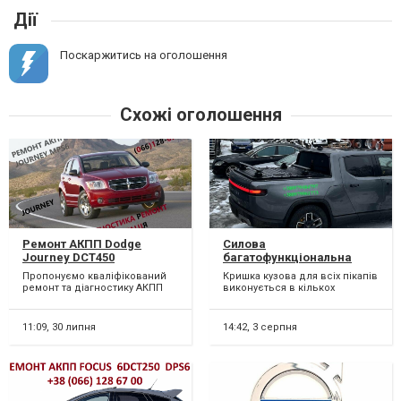
Дії
Поскаржитись на оголошення
Схожі оголошення
Ремонт АКПП Dodge
Силова
Journey DCT450
багатофункціональна
гарантійний & бюджетний
кришка кузова пікапа
Пропонуємо кваліфікований
Кришка кузова для всіх пікапів
#8U3R7000NG #4872691AH,
Rivian R1T. Накриття на
ремонт та діагностику АКПП
виконується в кількох
68060442AB, 68060444AB
кузов пікапа. Кришка
62TE в автомобілях : JEEP,
модифікаціях залежно від
кузова пікапа.
CHRYSLER, FIAT Freem...
потреб та вимог. Однос...
11:09,
30 липня
14:42,
3 серпня