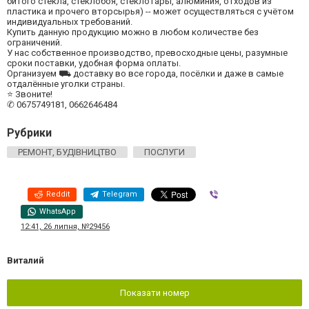
битого стекла, стеклобоя, стеклотары, алюминия, отходов из
пластика и прочего вторсырья) -- может осуществляться с учётом
индивидуальных требований.
Купить данную продукцию можно в любом количестве без
ограничений.
У нас собственное производство, превосходные цены, разумные
сроки поставки, удобная форма оплаты.
Организуем ⛟ доставку во все города, посёлки и даже в самые
отдалённые уголки страны.
⭐ Звоните!
✆ 0675749181, 0662646484
Рубрики
РЕМОНТ, БУДІВНИЦТВО
ПОСЛУГИ
Reddit
Telegram
Viber
WhatsApp
12:41, 26 липня, №29456
Виталий
Показати номер