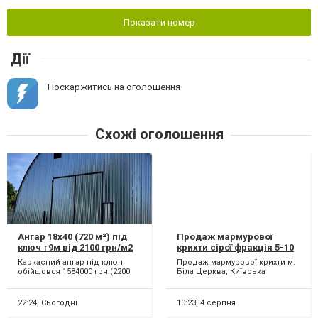
Показати номер
Дії
Поскаржитись на оголошення
Схожі оголошення
Ангар 18х40 (720 м²) під
Продаж мармурової
ключ ↑9м від 2100 грн/м2
крихти сірої фракція 5-10
мм у м. Біла Церква
Каркасний ангар під ключ
Продаж мармурової крихти м.
Київська область
обійшовся 1584000 грн.(2200
Біла Церква, Київська
грн/м²) Відбувається
область. Мармурова крихта
будівництво в три етапи...
сіра фракція 5-10 мм. Ці...
22:24,
Сьогодні
10:23,
4 серпня