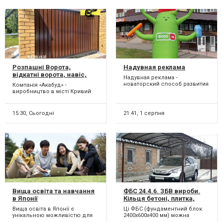
Розпашні Ворота,
Надувная реклама
відкатні ворота, навіс,
Надувная реклама -
хвіртка, МАФ
новаторский способ развития
Компанія «Акабуд» -
бизнеса. Преимущества •
виробництво в місті Кривий
Привлекательный внешний
Ріг кованих розпашних воріт,
вид...
відкатних воріт, хвірток...
15:30,
Сьогодні
21:41,
1 серпня
Вища освіта та навчання
ФБС 24.4.6. ЗБВ вироби.
в Японії
Кільця бетоні, плитка,
забори
Вища освіта в Японії є
Ці ФБС (фундаментний блок
унікальною можливістю для
2400х600х400 мм) можна
студентів, які прагнуть якісної
замовити для об'єктів