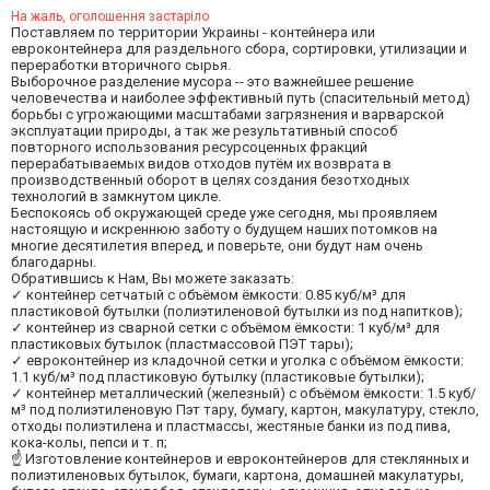
На жаль, оголошення застаріло
Поставляем по территории Украины - контейнера или
евроконтейнера для раздельного сбора, сортировки, утилизации и
переработки вторичного сырья.
Выборочное разделение мусора -- это важнейшее решение
человечества и наиболее эффективный путь (спасительный метод)
борьбы с угрожающими масштабами загрязнения и варварской
эксплуатации природы, а так же результативный способ
повторного использования ресурсоценных фракций
перерабатываемых видов отходов путём их возврата в
производственный оборот в целях создания безотходных
технологий в замкнутом цикле.
Беспокоясь об окружающей среде уже сегодня, мы проявляем
настоящую и искреннюю заботу о будущем наших потомков на
многие десятилетия вперед, и поверьте, они будут нам очень
благодарны.
Обратившись к Нам, Вы можете заказать:
✓ контейнер сетчатый с объёмом ёмкости: 0.85 куб/м³ для
пластиковой бутылки (полиэтиленовой бутылки из под напитков);
✓ контейнер из сварной сетки с объёмом ёмкости: 1 куб/м³ для
пластиковых бутылок (пластмассовой ПЭТ тары);
✓ евроконтейнер из кладочной сетки и уголка с объёмом ёмкости:
1.1 куб/м³ под пластиковую бутылку (пластиковые бутылки);
✓ контейнер металлический (железный) с объёмом ёмкости: 1.5 куб/
м³ под полиэтиленовую Пэт тару, бумагу, картон, макулатуру, стекло,
отходы полиэтилена и пластмассы, жестяные банки из под пива,
кока-колы, пепси и т. п;
☝ Изготовление контейнеров и евроконтейнеров для стеклянных и
полиэтиленовых бутылок, бумаги, картона, домашней макулатуры,