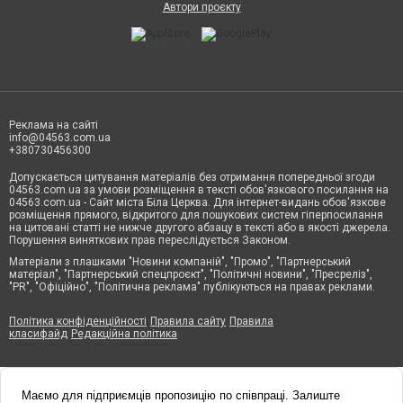
Автори проєкту
Реклама на сайті
info@04563.com.ua
+380730456300
Допускається цитування матеріалів без отримання попередньої згоди
04563.com.ua за умови розміщення в тексті обов'язкового посилання на
04563.com.ua - Сайт міста Біла Церква. Для інтернет-видань обов'язкове
розміщення прямого, відкритого для пошукових систем гіперпосилання
на цитовані статті не нижче другого абзацу в тексті або в якості джерела.
Порушення виняткових прав переслідується Законом.
Матеріали з плашками "Новини компаній", "Промо", "Партнерський
матеріал", "Партнерський спецпроєкт", "Політичні новини", "Пресреліз",
"PR", "Офіційно", "Політична реклама" публікуються на правах реклами.
Політика конфіденційності
Правила сайту
Правила
класифайд
Редакційна політика
Маємо для підприємців пропозицію по співпраці. Залиште