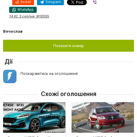
Reddit
Telegram
Viber
WhatsApp
14:42, 3 серпня, №30935
Вячеслав
Показати номер
Дії
Поскаржитись на оголошення
Схожі оголошення