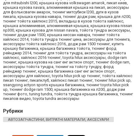
для mitsubishi l200, крышка кузова volkswagen amarok, пикап киев,
крышка кузова navara, алюминиевая крышка на пикап, аксессуары
для фольксваген амарок, тюнинг митсубиси l200, дуги в кузов
пикапа, крышка кузова навара, тюнинг додж рам, крышка для л200,
тюнинг тойота хайлюкс 2015, вкладыш в кузов тойота хайлюкс,
крышка алюминиевая, алюминиевая крышка, крышка кузова nissan
np300, крышка кузова для nissan navara, тойота тундра аксессуары,
тюнинг додж рам 1500, крышка ниссан навара, тюнинг тойота
хайлюкс 2014, тойота тундра тюнинг цена, аксессуары для тюнинга,
аксессуары тойота хайлюкс 2016, додж рам 1500 тюнинг, купить
крышку багажника, крышка багажника тойота, тюнинг форд
рейнджер 2014, тюнинг для тойота тундра, аксессуары на тойота
хайлюкс, хайлюкс 2016 тюнинг, toyota hilux аксессуары, dodge ram
тюнинг, крышка кузова на санг енг актион спорт, тюнинг dodge ram,
аксессуары тойота тундра, тюнинг на тойоту тундру, форд
рейнджер тюнинг, крышка багажника санг енг актион спорт,
аксессуары для хайлюкс, toyota hilux pick up тюнинг, тойота хайлюкс
пикап тюнинг, пикапклуб, хайлюкс пикап тюнинг, тюнинг hilux pick up,
ssangyong actyon sports крышка багажника, тюнинг toyota hilux pick
up, тюнинг dodge ram 1500, крышка багажника на л200, додж рам
тюнинг фото, tuning tundra, тойота тундра крышка багажника, тюнинг
пикапов видео, toyota tundra аксессуары
Рубрики
АВТОЗАПЧАСТИНИ, ВИТРАТНІ МАТЕРІАЛИ, АКСЕСУАРИ