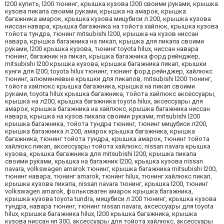
l200 купить, l200 тюнинг, крышка кузова l200 своими руками, крышка
кузова пикапа своими руками, крышка на амарок, крышка
багажника амарок, крышка кузова мицубиси л 200, крышка кузова
ниссан навара, крышка багажника на тойота хайлюк, крышка кузова
тойота тундра, тюнинг mitsubishi l200, крышка на кузов ниссан
навара, крышка багажника на пикап, крышка для пикапа своими
руками, l200 крышка кузова, тюнинг toyota hilux, ниссан навара
тюнинг, багажник на пикап, крышка багажника форд рейнджер,
mitsubishi l200 крышка кузова, крышка багажника пикап, крышки
кунги для l200, toyota hilux тюнинг, тюнинг форд рейнджер, хайлюкс
тюнинг, алюминиевые крышки для пикапов, mitsubishi l200 тюнинг,
тойота хайлюкс крышка багажника, крышка на пикап своими
руками, toyota hilux крышка багажника, тойота хайлюкс аксессуары,
крышка на л200, крышка багажника toyota hilux, аксессуары для
амарок, крышка багажника на хайлюкс, крышка багажника ниссан
навара, крышка на кузов пикапа своими руками, mitsubishi l200
крышка багажника, тойота тундра тюнинг, тюнинг мицубиси л200,
крышка багажника л 200, амарок крышка багажника, крышка
багажника, тюнинг тойота тундра, крышка амарок, тюнинг тойота
хайлюкс пикап, аксессуары тойота хайлюкс, nissan navara крышка
кузова, крышка багажника для mitsubishi l200, крышка пикапа
своими руками, крышка на багажник l200, крышка кузова nissan
navara, volkswagen amarok тюнинг, крышка багажника mitsubishi l200,
тюнинг навара, тюнинг amarok, тюнинг hilux, тюнинг хайлюкс пикап,
крышка кузова пикапа, nissan navara тюнинг, крышка l200, тюнинг
volkswagen amarok, фольксваген амарок крышка багажника,
крышка кузова toyota tundra, мицубиси л 200 тюнинг, крышка кузова
тундра, навара тюнинг, тюнинг nissan navara, аксессуары для toyota
hilux, крышка багажника hilux, l200 крышка багажника, крышка
кузова ниссан нп 300, аксессуары для тойота хайлюкс, аксессуары