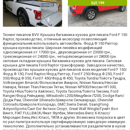
ЩЕ 199
Тюнинг пикапов BVV. Крышка багажника кузова для пикапа Ford F 150
Raptor, производство, отличный аксессуар позволяющий
функциональней использовать автомобиль. Форд Ф 150 Раптор
крышка кузова пикапа. Широкая линейка модификаций
односекционная от 17000 грн., двухсекционная от 23000 грн.,
трехсекционная от 24000 грн., четырёхсекционная от 28000 грн.
силовая складная крышка багажника кузова для пикапа. Силовая
крышка для пикапа Ford Raptor трансформер. Заводское качество,
производство крышки кузова для пикапов всех моделей Ford F 150/
Форд Ф 150, Ford Raptor/Форд Раптор, Ford F 250/Форд Ф 250, Ford F
350/Форд Ф 350, Ford F 450/Форд Ф 450, Toyota Tundra/Тойота Тундра,
Volkswagen Amarok/Фольксваген Амарок, Nissan Navara/Ниссан
Навара, Nissan Titan/Ниссан Титан, Nissan NP300/Ниссан НП 300,
Toyota Hilux/Тойота Хайлюкс, Toyota Tacoma/Тойота Такома, Ford
Ranger/Форд Рейнджер, Mitsubishi L200/Мицубиси Л200, Dodge Ram/
Додж Рам, Chevrolet Silverado/Шевроле Сильверадо, Chevrolet
Colorado/Шевроле Колорадо, GMC Sierra Denali, SsangYong
ActyonSports/Санг Енг Актион Спорт, Great Wall Wingle/Грейт Вол
Вингл, FIAT FULLBACK/Фиат Фулбэк, Mercedes-Benz X-Класс/
Мерседес Бенц Икс Класс, TATA и других. Возможна покраска в цвет
по рал палитре используя сертифицированую заводскую немецкую
технологию. Дополнительно устанавливаются разделители в кузов