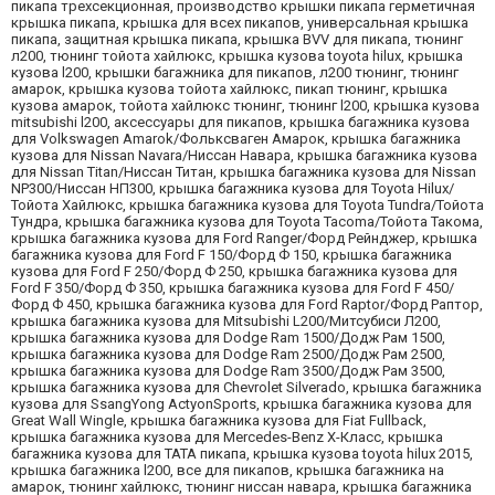
пикапа трехсекционная, производство крышки пикапа герметичная
крышка пикапа, крышка для всех пикапов, универсальная крышка
пикапа, защитная крышка пикапа, крышка BVV для пикапа, тюнинг
л200, тюнинг тойота хайлюкс, крышка кузова toyota hilux, крышка
кузова l200, крышки багажника для пикапов, л200 тюнинг, тюнинг
амарок, крышка кузова тойота хайлюкс, пикап тюнинг, крышка
кузова амарок, тойота хайлюкс тюнинг, тюнинг l200, крышка кузова
mitsubishi l200, аксессуары для пикапов, крышка багажника кузова
для Volkswagen Amarok/Фольксваген Амарок, крышка багажника
кузова для Nissan Navara/Ниссан Навара, крышка багажника кузова
для Nissan Titan/Ниссан Титан, крышка багажника кузова для Nissan
NP300/Ниссан НП300, крышка багажника кузова для Toyota Hilux/
Тойота Хайлюкс, крышка багажника кузова для Toyota Tundra/Тойота
Тундра, крышка багажника кузова для Toyota Tacoma/Тойота Такома,
крышка багажника кузова для Ford Ranger/Форд Рейнджер, крышка
багажника кузова для Ford F 150/Форд Ф 150, крышка багажника
кузова для Ford F 250/Форд Ф 250, крышка багажника кузова для
Ford F 350/Форд Ф 350, крышка багажника кузова для Ford F 450/
Форд Ф 450, крышка багажника кузова для Ford Raptor/Форд Раптор,
крышка багажника кузова для Mitsubishi L200/Митсубиси Л200,
крышка багажника кузова для Dodge Ram 1500/Додж Рам 1500,
крышка багажника кузова для Dodge Ram 2500/Додж Рам 2500,
крышка багажника кузова для Dodge Ram 3500/Додж Рам 3500,
крышка багажника кузова для Chevrolet Silverado, крышка багажника
кузова для SsangYong ActyonSports, крышка багажника кузова для
Great Wall Wingle, крышка багажника кузова для Fiat Fullback,
крышка багажника кузова для Mercedes-Benz X-Класс, крышка
багажника кузова для TATA пикапа, крышка кузова toyota hilux 2015,
крышка багажника l200, все для пикапов, крышка багажника на
амарок, тюнинг хайлюкс, тюнинг ниссан навара, крышка багажника