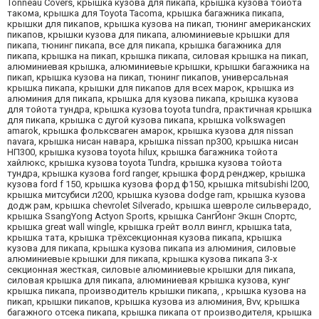
Tonneau Covers, крышка кузова для пикапа, крышка кузова тойота
такома, крышка для Toyota Tacoma, крышка багажника пикапа,
крышки для пикапов, крышка кузова на пикап, тюнинг американских
пикапов, крышки кузова для пикапа, алюминиевые крышки для
пикапа, тюнинг пикапа, все для пикапа, крышка багажника для
пикапа, крышка на пикап, крышка пикапа, силовая крышка на пикап,
алюминиевая крышка, алюминиевые крышки, крышки багажника на
пикап, крышка кузова на пикап, тюнинг пикапов, универсальная
крышка пикапа, крышки для пикапов для всех марок, крышка из
алюминия для пикапа, крышка для кузова пикапа, крышка кузова
для тойота тундра, крышка кузова toyota tundra, практичная крышка
для пикапа, крышка с дугой кузова пикапа, крышка volkswagen
amarok, крышка фольксваген амарок, крышка кузова для nissan
navara, крышка нисан навара, крышка nissan np300, крышка нисан
НП300, крышка кузова toyota hilux, крышка багажника тойота
хайлюкс, крышка кузова toyota Tundra, крышка кузова тойота
тундра, крышка кузова ford ranger, крышка форд ренджер, крышка
кузова ford f 150, крышка кузова форд ф150, крышка mitsubishi l200,
крышка митсубиси л200, крышка кузова dodge ram, крышка кузова
додж рам, крышка chevrolet Silverado, крышка шевроле сильверадо,
крышка SsangYong Actyon Sports, крышка СангЙонг Экшн Спортс,
крышка great wall wingle, крышка грейт волл вингл, крышка tata,
крышка тата, крышка трёхсекционная кузова пикапа, крышка
кузова для пикапа, крышка кузова пикапа из алюминия, силовые
алюминиевые крышки для пикапа, крышка кузова пикапа 3-х
секционная жесткая, силовые алюминиевые крышки для пикапа,
силовая крышка для пикапа, алюминиевая крышка кузова, кунг
крышка пикапа, производитель крышки пикапа, , крышка кузова на
пикап, крышки пикапов, крышка кузова из алюминия, Bvv, крышка
багажного отсека пикапа, крышка пикапа от производителя, крышка