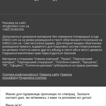
Реклама на сайті
info@04563.com.ua
+380730456300
Допускається цитування матеріалів без отримання попередньої згоди
04563.com.ua за умови розміщення в тексті обов'язкового посилання на
04563.com.ua - Сайт міста Біла Церква. Для інтернет-видань обов'язкове
розміщення прямого, відкритого для пошукових систем гіперпосилання
на цитовані статті не нижче другого абзацу в тексті або в якості джерела.
Порушення виняткових прав переслідується Законом.
Матеріали з плашками "Новини компаній", "Промо", "Партнерський
матеріал", "Партнерський спецпроєкт", "Політичні новини", "Пресреліз",
"PR", "Офіційно", "Політична реклама" публікуються на правах реклами.
Політика конфіденційності
Правила сайту
Правила
класифайд
Редакційна політика
Маємо для підприємців пропозицію по співпраці. Залиште
контакті дані, ми зв'яжемось з вами та розповімо всі деталі
Ваше ім'я
*