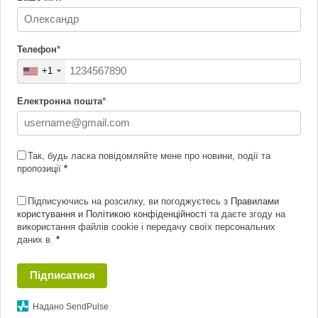
Телефон
*
+1
Електронна пошта
*
Так, будь ласка повідомляйте мене про новини, події та
пропозиції
*
Підписуючись на розсилку, ви погоджуєтесь з
Правилами
користування и Політикою конфіденційності
та даєте згоду на
використання файлів cookie і передачу своїх персональних
даних в
*
Підписатися
Надано SendPulse