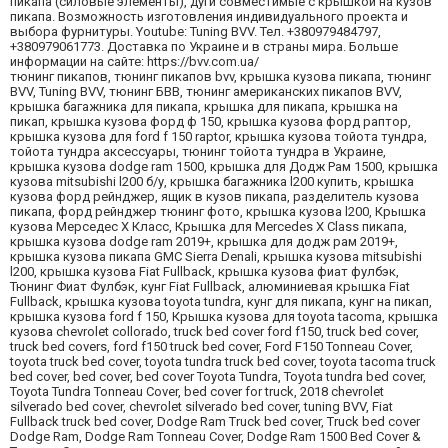
пикапа (силовые элементы), дуги совместимые с крышкой на кузов
пикапа. Возможность изготовления индивидуального проекта и
выбора фурнитуры. Youtube: Tuning BVV. Тел. +380979484797,
+380979061773. Доставка по Украине и в страны мира. Больше
информации на сайте: https://bvv.com.ua/
тюнинг пикапов, тюнинг пикапов bvv, крышка кузова пикапа, тюнинг
BVV, Tuning BVV, тюнинг БВВ, тюнинг американских пикапов BVV,
крышка багажника для пикапа, крышка для пикапа, крышка на
пикап, крышка кузова форд ф 150, крышка кузова форд раптор,
крышка кузова для ford f 150 raptor, крышка кузова тойота тундра,
тойота тундра аксессуары, тюнинг тойота тундра в Украине,
крышка кузова dodge ram 1500, крышка для Додж Рам 1500, крышка
кузова mitsubishi l200 б/у, крышка багажника l200 купить, крышка
кузова форд рейнджер, ящик в кузов пикапа, разделитель кузова
пикапа, форд рейнджер тюнинг фото, крышка кузова l200, Крышка
кузова Мерседес Х Класс, Крышка для Mercedes X Class пикапа,
крышка кузова dodge ram 2019+, крышка для додж рам 2019+,
крышка кузова пикапа GMC Sierra Denali, крышка кузова mitsubishi
l200, крышка кузова Fiat Fullback, крышка кузова фиат фулбэк,
Тюнинг Фиат Фулбэк, кунг Fiat Fullback, алюминиевая крышка Fiat
Fullback, крышка кузова toyota tundra, кунг для пикапа, кунг на пикап,
крышка кузова ford f 150, Крышка кузова для toyota tacoma, крышка
кузова chevrolet collorado, truck bed cover ford f150, truck bed cover,
truck bed covers, ford f150 truck bed cover, Ford F150 Tonneau Cover,
toyota truck bed cover, toyota tundra truck bed cover, toyota tacoma truck
bed cover, bed cover, bed cover Toyota Tundra, Toyota tundra bed cover,
Toyota Tundra Tonneau Cover, bed cover for truck, 2018 chevrolet
silverado bed cover, chevrolet silverado bed cover, tuning BVV, Fiat
Fullback truck bed cover, Dodge Ram Truck bed cover, Truck bed cover
Dodge Ram, Dodge Ram Tonneau Cover, Dodge Ram 1500 Bed Cover &