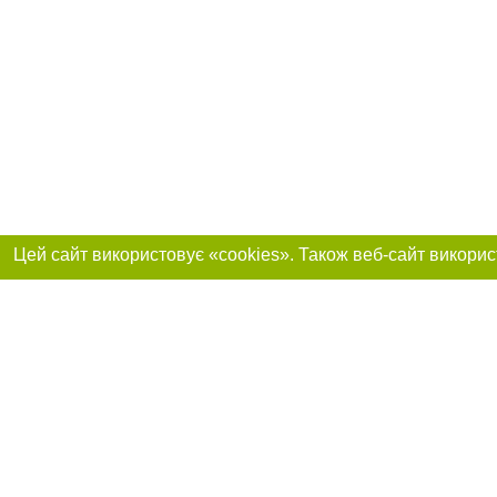
Приєднуйтесь до 
Реклама на сайті
Франшиза "CitySites"