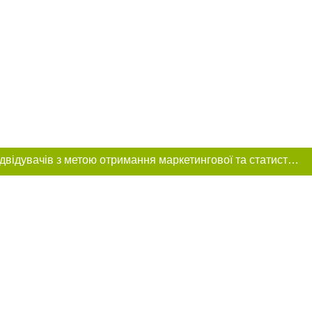
Цей сайт використовує «cookies». Також веб-сайт використовує інтернет-сервіс для збору технічних даних стосовно відвідувачів з метою отримання маркетингової та статистичної інформації. Умови обробки даних відвідувачів сайту див.