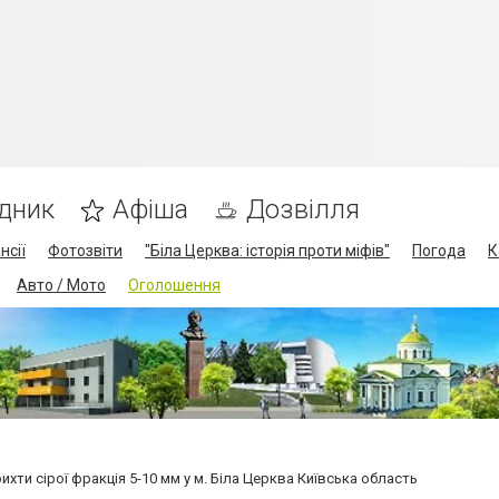
дник
Афіша
Дозвілля
нсії
Фотозвіти
"Біла Церква: історія проти міфів"
Погода
К
Авто / Мото
Оголошення
ти сірої фракція 5-10 мм у м. Біла Церква Київська область