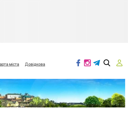
арта міста
Довідкова