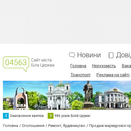
Новини
Дові
Головна
Нерухомість
Вака
Транспорт
Реклама на сайті
З
Замовлення квитків
9
986 років Білій Церкві
Головна
Оголошення
Ремонт, будівництво
Продаж мармурової крих