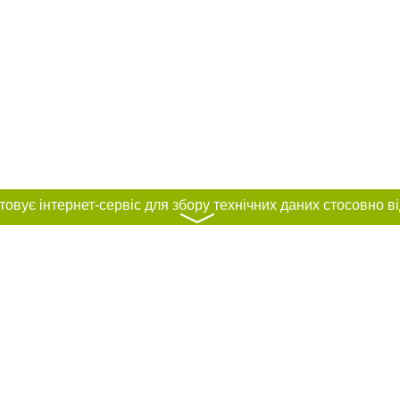
〉
нас :