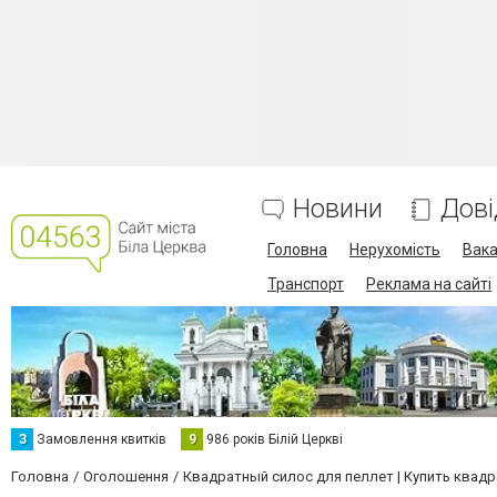
Новини
Дові
Головна
Нерухомість
Вака
Транспорт
Реклама на сайті
З
Замовлення квитків
9
986 років Білій Церкві
Головна
Оголошення
Квадратный силос для пеллет | Купить квад