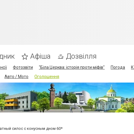
дник
Афіша
Дозвілля
нсії
Фотозвіти
"Біла Церква: історія проти міфів"
Погода
К
Авто / Мото
Оголошення
ратный силос с конусным дном 60*