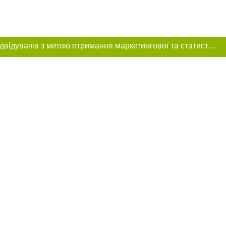
Цей сайт використовує «cookies». Також веб-сайт використовує інтернет-сервіс для збору технічних даних стосовно відвідувачів з метою отримання маркетингової та статистичної інформації. Умови обробки даних відвідувачів сайту див.
 розміщення в
ь обов'язкове
нижче другого