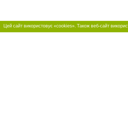
Приєднуйтесь до 
Реклама на сайті
Франшиза "CitySites"
+380730456300
Автори проєкту
Реклама на сайті
Допускається цит
info@04563.com.ua
тексті обов'язков
+380730456300
розміщення прямо
абзацу в тексті 