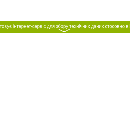
〉
нас :
ування матеріалів без отримання попередньої згоди 04563.com.ua за умови
ого посилання на 04563.com.ua - Сайт міста Біла Церква. Для інтернет-видан
го, відкритого для пошукових систем гіперпосилання на цитовані статті не 
або в якості джерела. Порушення виняткових прав переслідується Законом.