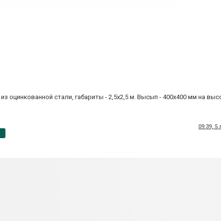
 оцинкованной стали, габариты - 2,5х2,5 м. Высып - 400х400 мм на высо
09:39, 5
p