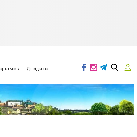
арта міста
Довідкова