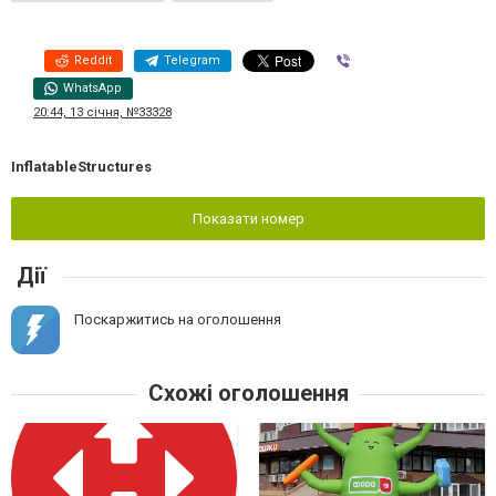
Reddit
Telegram
Viber
WhatsApp
20:44, 13 січня, №33328
InflatableStructures
Показати номер
Дії
Поскаржитись на оголошення
Схожі оголошення