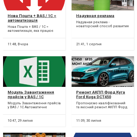
Нова Пошта + BAS / 1C =
Надувная реклама
автоматизація
Надувная реклама -
новаторский способ развития
Нова Пошта + BAS / 1C =
бизнеса. Преимущества •
автоматизація, яка працює
Привлекательный внешний
замість вас! Створення та друк
вид...
ТТН, відстеження с...
11:48,
Вчора
21:41,
1 серпня
Модуль Завантаження
Ремонт АКПП Форд Куга
прайсів у BAS / 1C
Ford Kuga DCT450
гарантійний та
Модуль Завантаження прайсів
Пропонуємо кваліфікований
бюджетний # CV6R7000AC
у BAS / 1C Автоматичне
та якісний ремонт АКПП Форд
# 1794961 #AV4R 7000-BG#
завантаження прайсів у BAS /
Куга 6DCT450, 6F35. Можливий
2102713, 2258296, 2246368,
1С — коли час і т...
БЮДЖЕТНИЙ ремо...
2258375, 1814154,2070508,
10:47,
29 липня
11:09,
30 липня
AMAV4R 7L516-AD, 1765991,
7M5P 6375-AE, 1896753,
1684809, 1765991, 1826344