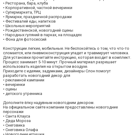
• Ресторана, бара, клуба
• Корпоративной, частной вечеринки
• Супермаркета, ТРЦ
• Ярмарки, праздничной распродажи
• Фестивалей еды, напитков
• Школьных мероприятий
• Рождественской, новогодней сцены
• Народных гуляний в парках, на площадях
• Фона для фотосессий
Конструкции легкие, мобильные. Не беспокойтесь о том, что что-то
сломается, или пневмоконструкция упадет и травмирует человека.
Для установки прочитайте инструкцию, которая входит в комплект.
Процесс занимает 5-10 минут. Прочный материал разрешает
использовать изделия на открытом воздухе.
Приходите с идеями, задумками, дизайнеры Слон помогут
разработать новогодний декор для
• рекламной кампании
• вечеринки
• сцены
• детского утренника
Дополните ёлку надувным новогодним декором.
На официальном сайте компании предоставлены новогодние
персонажи
• Санта Клауса
• Деда Мороза
• Снеговика
• Снеговика Олафа
• Новогодние игрушки