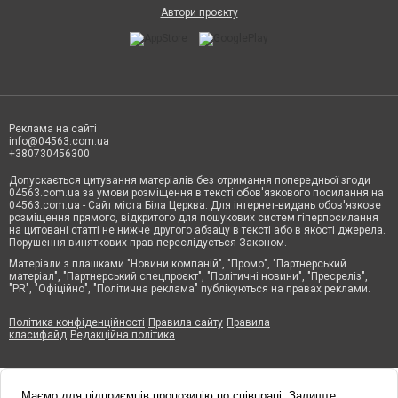
Автори проєкту
Реклама на сайті
info@04563.com.ua
+380730456300
Допускається цитування матеріалів без отримання попередньої згоди
04563.com.ua за умови розміщення в тексті обов'язкового посилання на
04563.com.ua - Сайт міста Біла Церква. Для інтернет-видань обов'язкове
розміщення прямого, відкритого для пошукових систем гіперпосилання
на цитовані статті не нижче другого абзацу в тексті або в якості джерела.
Порушення виняткових прав переслідується Законом.
Матеріали з плашками "Новини компаній", "Промо", "Партнерський
матеріал", "Партнерський спецпроєкт", "Політичні новини", "Пресреліз",
"PR", "Офіційно", "Політична реклама" публікуються на правах реклами.
Політика конфіденційності
Правила сайту
Правила
класифайд
Редакційна політика
Маємо для підприємців пропозицію по співпраці. Залиште