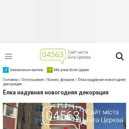
З
Замовлення квитків
9
986 років Білій Церкві
Головна
Оголошення
Бізнес, фінанси
Ёлка надувная новогодняя
декорация
Ёлка надувная новогодняя декорация