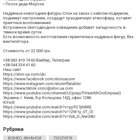
• Посох деда Мороза
Надувные новогодние фигуры Слон на заказ с кейсом подиумом,
поднимут настроение, создадут праздничную атмосферу, оставят
приятные воспоминания.
Встроенное светодиодное освещение добавит загадочность в
темное время суток.
Есть возможность изготовления герметичных надувных фигур, без
вентилятора.
Стоимость от 22 000 грн.
+38 063 410 74 60 Вайбер, Телеграм
+38 044 334 41 60
Наш сайт
https://slon-ua.com/uk/
https://www.facebook.com/slonuacom
https://www.instagram.com/sloninflatable/
https://www.tiktok.com/@slon.ua.com
https://www.youtube.com/channel/UCpwjuTtVswrbhCroEmpiaaQ
Украина, г. Киев, б-р Кольцова 14Д, офис 1286
Ютюб
https://www.youtube.com/watch?v=ppfO7jihBRE
https://www.youtube.com/watch?v=12W1y_VT_OI
https://www.youtube.com/watch?v=3x6_D_NwG8U
Рубрики
БІЗНЕС, ФІНАНСИ
ПОСЛУГИ