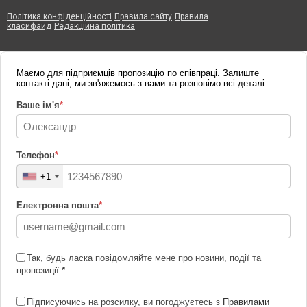
Політика конфіденційності
Правила сайту
Правила
класифайд
Редакційна політика
Маємо для підприємців пропозицію по співпраці. Залиште
контакті дані, ми зв'яжемось з вами та розповімо всі деталі
Ваше ім'я
*
Телефон
*
+1
Електронна пошта
*
Так, будь ласка повідомляйте мене про новини, події та
пропозиції
*
Підписуючись на розсилку, ви погоджуєтесь з
Правилами