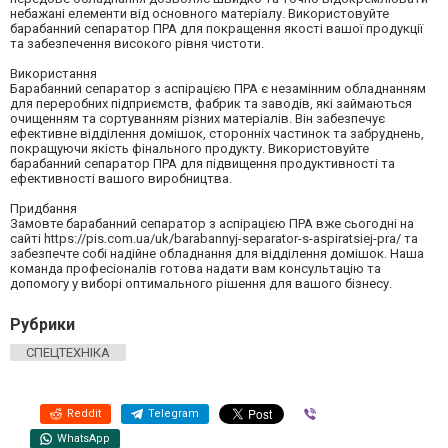
небажані елементи від основного матеріалу. Використовуйте
барабанний сепаратор ПРА для покращення якості вашої продукції
та забезпечення високого рівня чистоти.
Використання
Барабанний сепаратор з аспірацією ПРА є незамінним обладнанням
для переробних підприємств, фабрик та заводів, які займаються
очищенням та сортуванням різних матеріалів. Він забезпечує
ефективне відділення домішок, сторонніх частинок та забруднень,
покращуючи якість фінального продукту. Використовуйте
барабанний сепаратор ПРА для підвищення продуктивності та
ефективності вашого виробництва.
Придбання
Замовте барабанний сепаратор з аспірацією ПРА вже сьогодні на
сайті https://pis.com.ua/uk/barabannyj-separator-s-aspiratsiej-pra/ та
забезпечте собі надійне обладнання для відділення домішок. Наша
команда професіоналів готова надати вам консультацію та
допомогу у виборі оптимального рішення для вашого бізнесу.
Рубрики
СПЕЦТЕХНІКА
Reddit
Telegram
Viber
WhatsApp