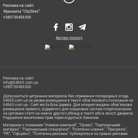
Реклама на сайті
Франшиза "CitySites"
+380730456300
Автори проєкту
Реклама на сайті
info@04563.com.ua
+380730456300
Допускається цитування матеріалів без отримання попередньої згоди
04563.com.ua за умови розміщення в тексті обов'язкового посилання на
04563.com.ua - Сайт міста Біла Церква. Для інтернет-видань обов'язкове
розміщення прямого, відкритого для пошукових систем гіперпосилання
на цитовані статті не нижче другого абзацу в тексті або в якості джерела.
Порушення виняткових прав переслідується Законом.
Матеріали з плашками "Новини компаній", "Промо", "Партнерський
матеріал", "Партнерський спецпроєкт", "Політичні новини", "Пресреліз",
"PR", "Офіційно", "Політична реклама" публікуються на правах реклами.