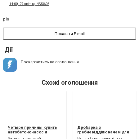
14:00, 27 квітня, №33606
pis
Показати E-mail
Дії
Поскаржитись на оголошення
Схожі оголошення
Четыре причины купить
Дробарка з
автобетононасос и
гребневідділювачем для
запчасти в Киеве и Белой
вінограда - нові моделі
Бетононасос, який
Наш сайт пропонує тільки