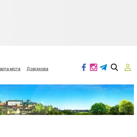
арта міста
Довідкова