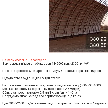
На жаль, оголошення застаріло
Зерносклад під ключ обійшовся 1449000 грн. (2300 грн/м²)
На свої зерносховища арочного типу ми надаємо гарантію 10 років.
Відбувається будівництво в три етапи:
Бетонування точкового фундаменту під кожну арку (500х500х1000);
Монтаж каркасу та обрешітки (крок арок 2,5 метри)
Обшивка профнастилом 0,5 мм Турція (цинк 140 г.)
Побудуємо ангар, склад або зерносховище, під ключ!
Ціна 2000-2500 грн/м² залежно від розмірів та області в якій будувати.