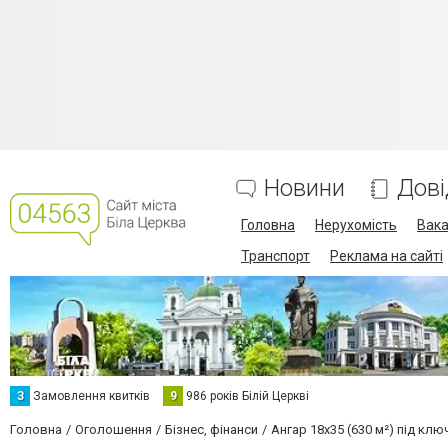
Новини
Дові
Головна
Нерухомість
Вака
Транспорт
Реклама на сайті
З
Замовлення квитків
9
986 років Білій Церкві
Головна
Оголошення
Бізнес, фінанси
Ангар 18х35 (630 м²) під клю