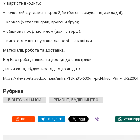
У вартість входить:
+ точковий фундамент крок 2,5м (бетон, армування, закладні);
+ каркас (металеві арки, прогони брус);
+ обшивка профнастилом (дах та торці);
+ виготовлення та установка воріт та калітки;
Матеріали, робота та доставка.
Від Вас треба ділянка та доступ до електрики.
Даний склад будується від 35 до 40 днів.
https://alexspetsbud.com.ua/anhar-18kh35-630-m-pid-kliuch-9m-vid-2200-h
Рубрики
БІЗНЕС, ФІНАНСИ
РЕМОНТ, БУДІВНИЦТВО
Reddit
Telegram
Viber
WhatsAp