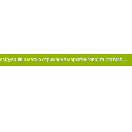
Цей сайт використовує «cookies». Також веб-сайт використовує інтернет-сервіс для збору технічних даних стосовно відвідувачів з метою отримання маркетингової та статистичної інформації. Умови обробки даних відвідувачів сайту див.