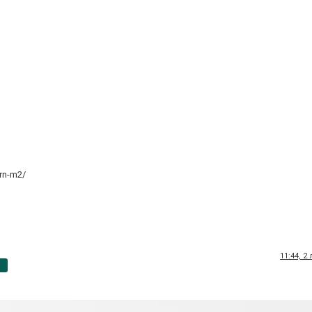
rn-m2/
11:44, 2
p