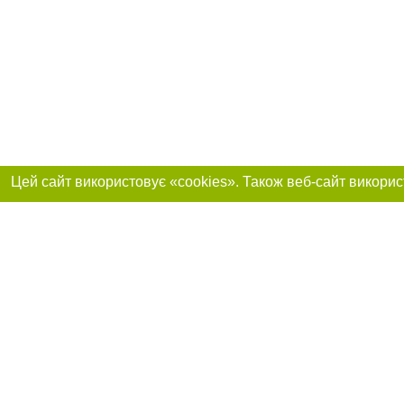
Приєднуйтесь до 
Реклама на сайті
Франшиза "CitySites"
+380730456300
Автори проєкту