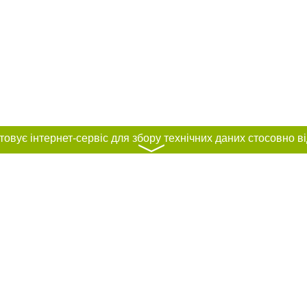
〉
нас :