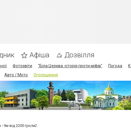
дник
Афіша
Дозвілля
нсії
Фотозвіти
"Біла Церква: історія проти міфів"
Погода
К
Авто / Мото
Оголошення
ч ↑9м від 2200 грн/м2