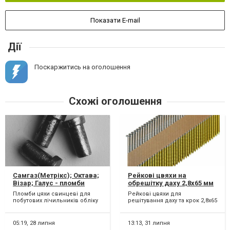
Показати E-mail
Дії
Поскаржитись на оголошення
Схожі оголошення
Самгаз(Метрікс); Октава;
Рейкові цвяхи на
Візар; Галус - пломби
обрешітку даху 2,8х65 мм
цвяхи свинцеві для
34° 3000 од.
Пломби цяхи свинцеві для
Рейкові цвяхи для
побутових лічильників
побутових лічильників обліку
решітування даху та крок 2,8х65
обліку
Розміри, мм ( d шляпки; d
мм 34° 3000 од. Діаметр 2,8 мм.
ніжки; висота за...
Робоча довжина 6...
05:19,
28 липня
13:13,
31 липня