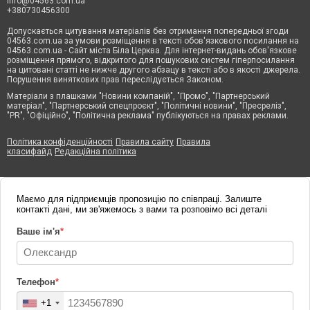
info@04563.com.ua
+380730456300
Допускається цитування матеріалів без отримання попередньої згоди
04563.com.ua за умови розміщення в тексті обов'язкового посилання на
04563.com.ua - Сайт міста Біла Церква. Для інтернет-видань обов'язкове
розміщення прямого, відкритого для пошукових систем гіперпосилання
на цитовані статті не нижче другого абзацу в тексті або в якості джерела.
Порушення виняткових прав переслідується Законом.
Матеріали з плашками "Новини компаній", "Промо", "Партнерський
матеріал", "Партнерський спецпроєкт", "Політичні новини", "Пресреліз",
"PR", "Офіційно", "Політична реклама" публікуються на правах реклами.
Політика конфіденційності
Правила сайту
Правила
класифайд
Редакційна політика
Маємо для підприємців пропозицію по співпраці. Залиште
контакті дані, ми зв'яжемось з вами та розповімо всі деталі
Ваше ім'я
*
Телефон
*
+1