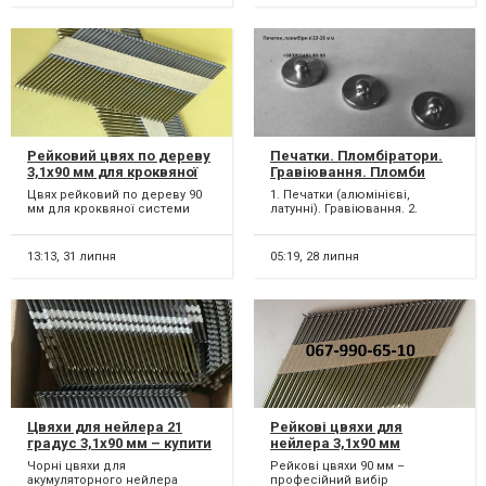
Рейковий цвях по дереву
Печатки. Пломбіратори.
3,1х90 мм для кроквяної
Гравіювання. Пломби
системи даху (3000 шт)
свинцеві. Дріт
Цвях рейковий по дереву 90
1. Печатки (алюмінієві,
пломбувальний.
мм для кроквяної системи
латунні). Гравіювання. 2.
даху та інших монтажних робіт
Пломбіратори для
Категорії: рейк...
пломбування свинцевими
пломба...
13:13,
31 липня
05:19,
28 липня
Цвяхи для нейлера 21
Рейкові цвяхи для
градус 3,1х90 мм – купити
нейлера 3,1х90 мм
рейкові цвяхи для
гладкий 3000 шт.
Чорні цвяхи для
Рейкові цвяхи 90 мм –
каркасного будівництва
акумуляторного нейлера
професійний вибір