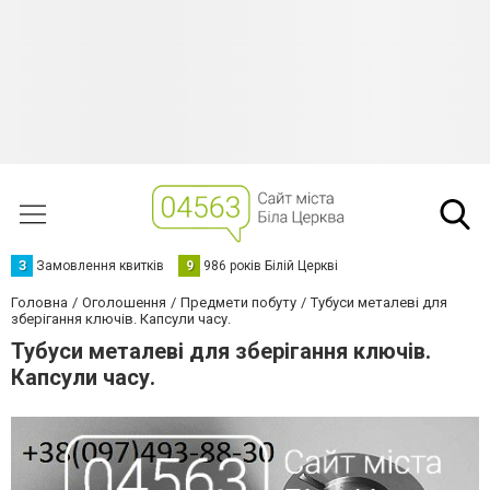
З
Замовлення квитків
9
986 років Білій Церкві
Головна
Оголошення
Предмети побуту
Тубуси металеві для
зберігання ключів. Капсули часу.
Тубуси металеві для зберігання ключів.
Капсули часу.