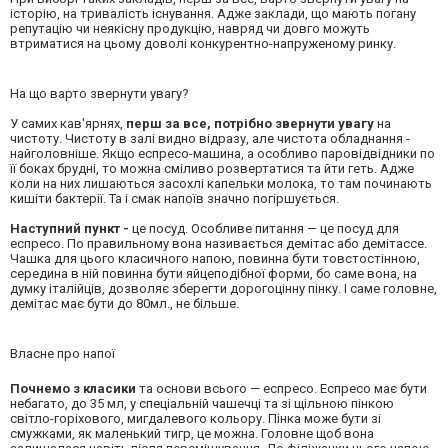
історію, на тривалість існування. Адже заклади, що мають погану
репутацію чи неякісну продукцію, навряд чи довго можуть
втриматися на цьому доволі конкурентно-напруженому ринку.
На що варто звернути увагу?
У самих кав'ярнях,
перш за все, потрібно звернути увагу
на
чистоту. Чистоту в залі видно відразу, але чистота обладнання -
найголовніше. Якщо еспресо-машина, а особливо паровідвідники по
її боках брудні, то можна сміливо розвертатися та йти геть. Адже
коли на них лишаються засохлі капельки молока, то там починають
кишіти бактерії. Та і смак напоїв значно погіршується.
Наступний пункт -
це посуд. Особливе питання — це посуд для
еспресо. По правильному вона називається демітас або демітассе.
Чашка для цього класичного напою, повинна бути товстостінною,
середина в ній повинна бути яйцеподібної форми, бо саме вона, на
думку італійців, дозволяє зберегти дорогоцінну пінку. І саме головне,
демітас має бути до 80мл., не більше.
Власне про напої
Почнемо з класики
та основи всього — еспресо. Еспресо має бути
небагато, до 35 мл, у спеціальній чашечці та зі щільною пінкою
світло-горіхового, мигдалевого кольору. Пінка може бути зі
смужками, як маленький тигр, це можна. Головне щоб вона