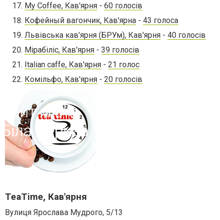
My Coffee, Кав'ярня
-
60 голосів
Кофейный вагончик, Кав'ярна
-
43 голоса
Львівська кав’ярня (БРУм), Кав'ярня
-
40 голосів
Мірабіліс, Кав'ярня
-
39 голосів
Italian caffe, Кав'ярня
-
21 голос
Комільфо, Кав'ярня
-
20 голосів
TeaTime, Кав'ярня
Вулиця Ярослава Мудрого, 5/13