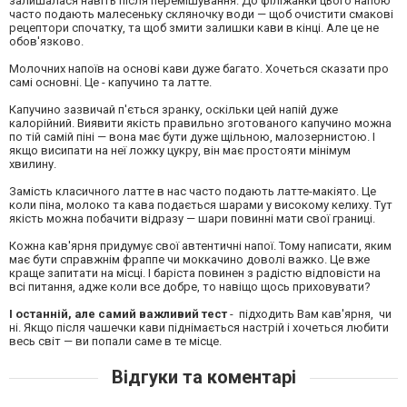
залишалася навіть після перемішування. До філіжанки цього напою
часто подають малесеньку скляночку води — щоб очистити смакові
рецептори спочатку, та щоб змити залишки кави в кінці. Але це не
обов'язково.
Молочних напоїв на основі кави дуже багато. Хочеться сказати про
самі основні. Це - капучино та латте.
Капучино зазвичай п'ється зранку, оскільки цей напій дуже
калорійний. Виявити якість правильно зготованого капучино можна
по тій самій піні — вона має бути дуже щільною, малозернистою. І
якщо висипати на неї ложку цукру, він має простояти мінімум
хвилину.
Замість класичного латте в нас часто подають латте-макіято. Це
коли піна, молоко та кава подається шарами у високому келиху. Тут
якість можна побачити відразу — шари повинні мати свої границі.
Кожна кав'ярня придумує свої автентичні напої. Тому написати, яким
має бути справжнім фраппе чи моккачино доволі важко. Це вже
краще запитати на місці. І баріста повинен з радістю відповісти на
всі питання, адже коли все добре, то навіщо щось приховувати?
І останній, але самий важливий тест
- підходить Вам кав'ярня, чи
ні. Якщо після чашечки кави піднімається настрій і хочеться любити
весь світ — ви попали саме в те місце.
Відгуки та коментарі