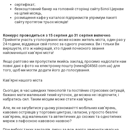
сертифікат;
безкоштовний банер на головній сторінці сайту Білої Церкви
на цілий місяць,
розміщення кафе у каталозі підприємств упреміум пакеті
сайту протягом трьох місяців!
Конкурс проводиться з 15 серпня до 31 серпня включно
.
Прийняти участь у голосуванні може кожен житель міста, один раз у
24 години, віддавши свій голос за одного учасника. Ви і тільки Ви
вирішуєте, хто ж найкращій, хто гідний почесного звання
найсмачнішої кав’ярні міста!
Якщо раптово ми пропустили якийсь заклад, просимо надіслати нам
повні дані з фото на електронну пошту (
news@04563.com.ua
) для
того, щоб ми могли додати його до голосування.
Кав’ярні нашого міста
Сьогодні, в час швидких технологій та постійних стресових ситуацій,
бажано мати маленький тихий куточок, де можна не і відпочити, і
набратись сил. Таким місцем може стати кав'ярня.
Але, як не загубитися у цьому різноманітті мобільних кав'ярень,
кавових острівців у торгових центрах, і власне, у просто безлічі
кав'ярень, від маленьких та автентичних до схожих та однотипних
мереж з пафосною кавовою назвою?
При виборі таких закладів, перш за все, варто звернути увагу на