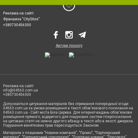
Реклама на сайті
Франшиза "CitySites"
+380730456300
Автори проєкту
Реклама на сайті
info@04563.com.ua
+380730456300
Допускається цитування матеріалів без отримання попередньої згоди
04563.com.ua за умови розміщення в тексті обов'язкового посилання на
04563.com.ua - Сайт міста Біла Церква. Для інтернет-видань обов'язкове
розміщення прямого, відкритого для пошукових систем гіперпосилання
на цитовані статті не нижче другого абзацу в тексті або в якості джерела.
Порушення виняткових прав переслідується Законом.
Матеріали з плашками "Новини компаній", "Промо", "Партнерський
матеріал", "Партнерський спецпроєкт", "Політичні новини", "Пресреліз",