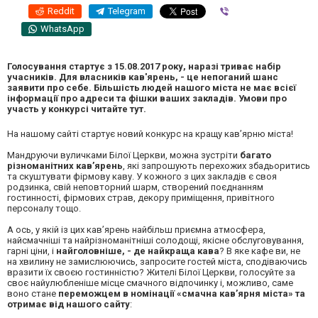
Reddit
Telegram
Viber
WhatsApp
Голосування стартує з 15.08.2017 року, наразі триває набір
учасників. Для власників кав'ярень, - це непоганий шанс
заявити про себе. Більшість людей нашого міста не має всієї
інформації про адреси та фішки ваших закладів. Умови про
участь у конкурсі читайте
тут.
На нашому сайті стартує новий конкурс на кращу кав’ярню міста!
Мандруючи вуличками Білої Церкви, можна зустріти
багато
різноманітних кав’ярень
, які запрошують перехожих збадьоритись
та скуштувати фірмову каву. У кожного з цих закладів є своя
родзинка, свій неповторний шарм, створений поєднанням
гостинності, фірмових страв, декору приміщення, привітного
персоналу тощо.
А ось, у якій із цих кав’ярень найбільш приємна атмосфера,
найсмачніші та найрізноманітніші солодощі, якісне обслуговування,
гарні ціни, і
найголовніше, - де найкраща кава
? В яке кафе ви, не
на хвилину не замислюючись, запросите гостей міста, сподіваючись
вразити їх своєю гостинністю? Жителі Білої Церкви, голосуйте за
своє найулюбленіше місце смачного відпочинку і, можливо, саме
воно стане
переможцем в номінації «
смачна
кав’ярня міста» та
отримає від нашого сайту
: