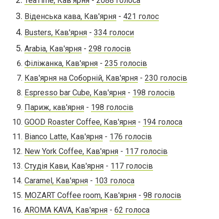
TeaTime, Кав'ярня
2088 голоса
-
Віденська кава, Кав'ярня
421 голос
-
Busters, Кав'ярня
334 голоси
-
Arabia, Кав'ярня
298 голосів
Філіжанка, Кав'ярня
-
235 голосів
Кав'ярня на Соборній, Кав'ярня
-
230 голосів
Espresso bar Cube, Кав'ярня
-
198 голосів
Париж, кав'ярня
-
198 голосів
GOOD Roaster Coffee, Кав'ярня
-
194 голоса
Bianco Latte, Кав'ярня
-
176 голосів
New York Coffee, Кав'ярня
-
117 голосів
Студія Кави, Кав'ярня
-
117 голосів
Caramel, Кав'ярня
-
103 голоса
MOZART Coffee room, Кав'ярня
-
98 голосів
AROMA KAVA, Кав'ярня
-
62 голоса