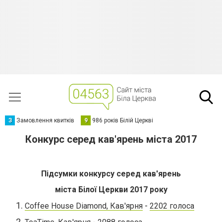
З
Замовлення квитків
9
986 років Білій Церкві
Конкурс серед кав'ярень міста 2017
Підсумки конкурсу серед кав'ярень
міста Білої Церкви 2017 року
-
Coffee House Diamond, Кав'ярня
2202 голоса
-