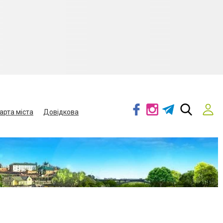
арта міста
Довідкова