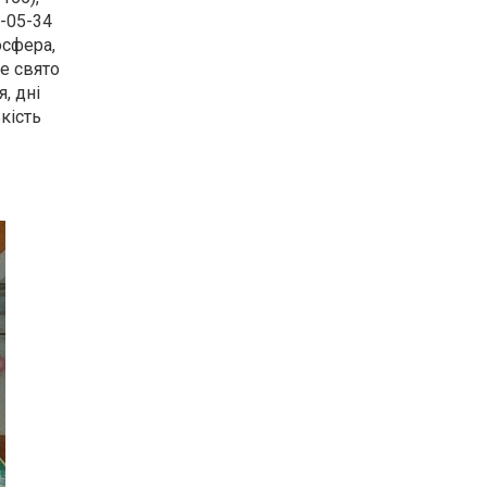
6-05-34
осфера,
е свято
, дні
кість