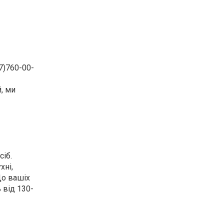
7)760-00-
, ми
іб.
хні,
До вашіх
 від 130-