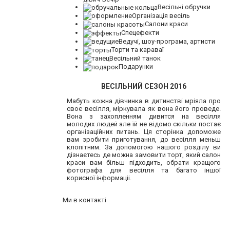
Весільні обручки
Організація весіль
Салони краси
Спецефекти
Ведучі, шоу-програма, артисти
Торти та караваї
Весільний танок
Подарунки
ВЕСІЛЬНИЙ СЕЗОН 2016
Мабуть кожна дівчинка в дитинстві мріяла про
своє весілля, міркувала як вона його проведе.
Вона з захопленням дивится на весілля
молодих людей але їй не відомо скільки постає
організаційних питань. Ця сторінка допоможе
вам зробити приготування, до весілля меньш
клопітним. За допомогою нашого розділу ви
дізнаєтесь де можна замовити торт, який салон
краси вам більш підходить, обрати кращого
фотографа для весілля та багато іншої
корисної інформаціі.
Ми в контакті