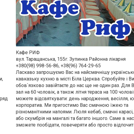
Кафе РИФ
вул. Таращанська, 155г. Зупинка Районна лікарня
+380(98) 998-56-86, +38(96) 764-29-65
Ласкаво запрошуємо Вас на найсмачнішу українськ
и,
кавказьку кухню в місті Біла Церква. Спробуйте і В
обов`язково завійтаєте до нас ще не один раз. Для
зал на 60 чоловік, а також літня тераса на 100 чолові
оряд
можете відсвяткувати: день народження, весілля, ю
корпоратив. Ми пригостимо Вас смачною їжею та
різноманітними напоями. Люля кебаб, смачні карас
або скумбрія на мангалі та багато іншого. Саме в на
зможете пообідати, повечеряти або просто відпочит