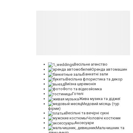
Весільне агенство
Оренда автомашин
Банкетні зали
Весільна флористика та декор
Виїзна церемонія
Фото та відеозйомка
Готелі
Жива музика та діджеї
Медовий місяць (тур
фірми)
Весільні та вечірні сукні
Чоловічі костюми
Аксесуари
Мальчишник та
дівич-вечір