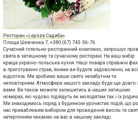
Ресторан «Lepsza Садиба»
Площа Шевченка 7, +380 (67) 743-56-76
Сучасний готельно-ресторанний комплекс, запрошує про
свята в затишному та сучасному ресторані. На ваш вибір
краща україно-польська кухня. Наші повара справжні фах
в приготуванні страв, якими ви будете задоволенні, на всі
відсотків. Ми зробимо ваше свято незабутнім та
неповторним. Атмосфера нашого закладу буде ще довго 
вами. Ви також можете залишитись в наших затишних
номерах, які чудово підійдуть як молодятам так і їх родич
Ми знаходимось поряд з будинком урочистих подій, що р
нас приваблевим вибором для проведення весіль та свят.
нетерпінням чекаємо на вас в нашому закладі.