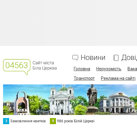
Новини
Дові
Головна
Нерухомість
Вака
Транспорт
Реклама на сайті
З
Замовлення квитків
9
986 років Білій Церкві