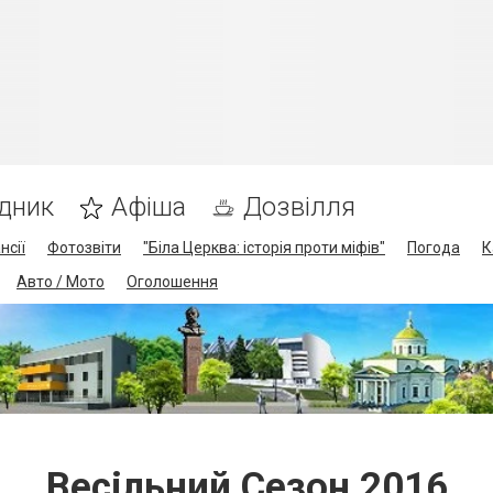
дник
Афіша
Дозвілля
нсії
Фотозвіти
"Біла Церква: історія проти міфів"
Погода
К
Авто / Мото
Оголошення
Весільний Сезон 2016