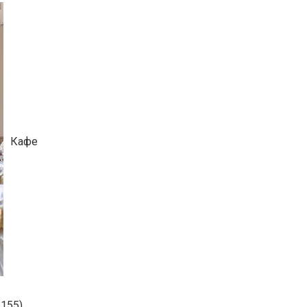
Кафе
155),