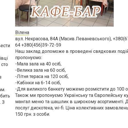
Вілена
вул. Некрасова, 84А (Масив Леваневського), +380(6
64 +380(456)39-72-59
вести
Наш заклад допоможе в проведені свядкових подій
пропонуємо:
івці
-Мала зала на 40 осіб,
 сто
-Велика зала на 60 осіб,
-Літня тераса на 120 осіб,
з
-Кабінки на 6-14 осіб,
-Для виликого банкету можемо розмістити до 100 ос
ам.
Також ми пропонуємо Українську та Європейську ку
обить
мангал меню та шашлик в широкому асортименті. 
 З
послуг дискотека, wi-fi. Ціна колективних замовлень
150 грн. з особи.