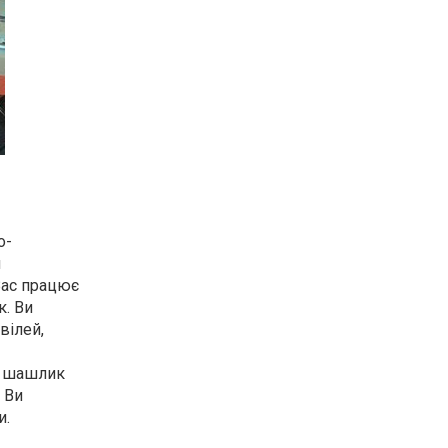
о-
и
 Вас працює
к. Ви
вілей,
і, шашлик
с Ви
и.