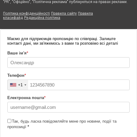
"PR", "Офіційно", "Політична реклама" публікуються на правах реклами.
Політика конфіденційності
Правила сайту
Правила
класифайд
Редакційна політика
Маємо для підприємців пропозицію по співпраці. Залиште
контакті дані, ми зв'яжемось з вами та розповімо всі деталі
Ваше ім'я
*
Телефон
*
+1
Електронна пошта
*
Так, будь ласка повідомляйте мене про новини, події та
пропозиції
*