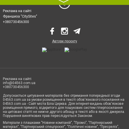
〉
Реклама на сайті
Франшиза "CitySites"
+380730456300
Автори проєкту
Реклама на сайті
info@04563.com.ua
+380730456300
Допускається цитування матеріалів без отримання попередньої згоди
04563.com.ua за умови розміщення в тексті обов'язкового посилання на
04563.com.ua - Сайт міста Біла Церква. Для інтернет-видань обов'язкове
розміщення прямого, відкритого для пошукових систем гіперпосилання
на цитовані статті не нижче другого абзацу в тексті або в якості джерела.
Порушення виняткових прав переслідується Законом.
Матеріали з плашками "Новини компаній", "Промо", "Партнерський
матеріал", "Партнерський спецпроєкт", "Політичні новини", "Пресреліз",