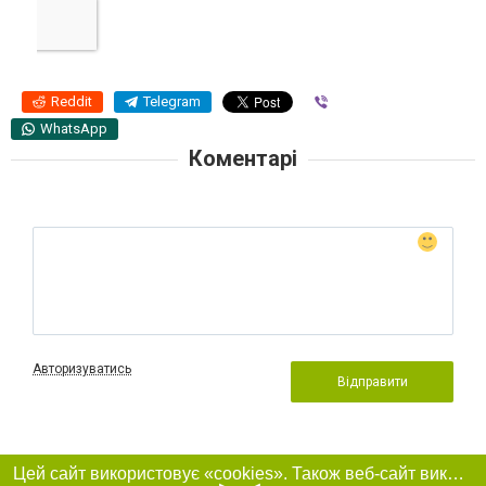
Reddit
Telegram
Viber
WhatsApp
Коментарі
Авторизуватись
Відправити
Цей сайт використовує «cookies». Також веб-сайт використовує інтернет-сервіс для збору технічних даних стосовно відвідувачів з метою отримання маркетингової та статистичної інформації. Умови обробки даних відвідувачів сайту див.