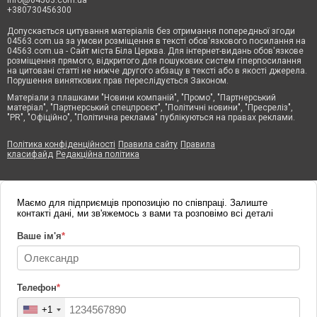
info@04563.com.ua
+380730456300
Допускається цитування матеріалів без отримання попередньої згоди
04563.com.ua за умови розміщення в тексті обов'язкового посилання на
04563.com.ua - Сайт міста Біла Церква. Для інтернет-видань обов'язкове
розміщення прямого, відкритого для пошукових систем гіперпосилання
на цитовані статті не нижче другого абзацу в тексті або в якості джерела.
Порушення виняткових прав переслідується Законом.
Матеріали з плашками "Новини компаній", "Промо", "Партнерський
матеріал", "Партнерський спецпроєкт", "Політичні новини", "Пресреліз",
"PR", "Офіційно", "Політична реклама" публікуються на правах реклами.
Політика конфіденційності
Правила сайту
Правила
класифайд
Редакційна політика
Маємо для підприємців пропозицію по співпраці. Залиште
контакті дані, ми зв'яжемось з вами та розповімо всі деталі
Ваше ім'я
*
Телефон
*
+1