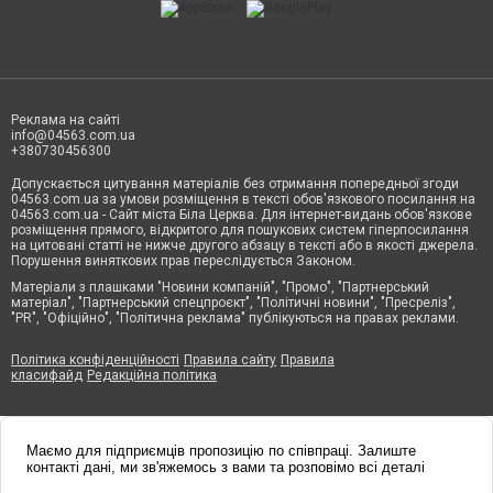
Реклама на сайті
info@04563.com.ua
+380730456300
Допускається цитування матеріалів без отримання попередньої згоди
04563.com.ua за умови розміщення в тексті обов'язкового посилання на
04563.com.ua - Сайт міста Біла Церква. Для інтернет-видань обов'язкове
розміщення прямого, відкритого для пошукових систем гіперпосилання
на цитовані статті не нижче другого абзацу в тексті або в якості джерела.
Порушення виняткових прав переслідується Законом.
Матеріали з плашками "Новини компаній", "Промо", "Партнерський
матеріал", "Партнерський спецпроєкт", "Політичні новини", "Пресреліз",
"PR", "Офіційно", "Політична реклама" публікуються на правах реклами.
Політика конфіденційності
Правила сайту
Правила
класифайд
Редакційна політика
Маємо для підприємців пропозицію по співпраці. Залиште
контакті дані, ми зв'яжемось з вами та розповімо всі деталі