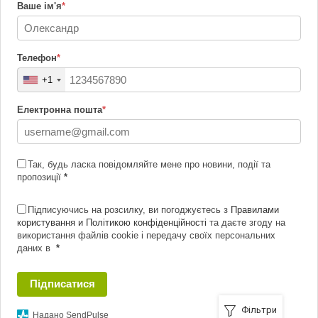
Ваше ім'я
*
Телефон
*
+1
Електронна пошта
*
Так, будь ласка повідомляйте мене про новини, події та
пропозиції
*
Підписуючись на розсилку, ви погоджуєтесь з
Правилами
користування и Політикою конфіденційності
та даєте згоду на
використання файлів cookie і передачу своїх персональних
даних в
*
Підписатися
Фільтри
Надано SendPulse