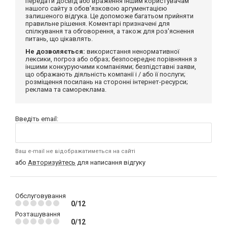
передати досвід або враження іншим користувачам
нашого сайту з обов'язковою аргументацією
залишеного відгука. Це допоможе багатьом прийняти
правильне рішення. Коментарі призначені для
спілкування та обговорення, а також для роз'яснення
питань, що цікавлять.
Не дозволяється:
використання ненормативної
лексики, погроз або образ; безпосереднє порівняння з
іншими конкуруючими компаніями; безпідставні заяви,
що ображають діяльність компанії і / або її послуги;
розміщення посилань на сторонні інтернет-ресурси;
реклама та самореклама.
Введіть email:
Ваш e-mail не відображатиметься на сайті
або
Авторизуйтесь
для написання відгуку
Обслуговування
0/12
Розташування
0/12