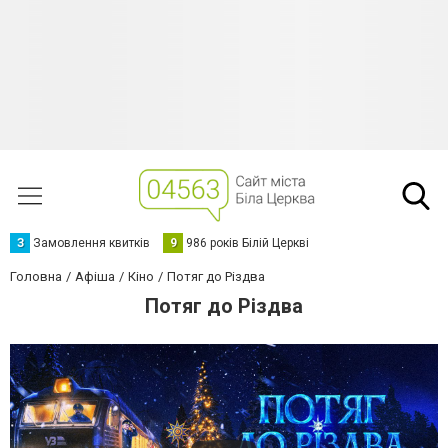
З
Замовлення квитків
9
986 років Білій Церкві
Головна
Афіша
Кіно
Потяг до Різдва
Потяг до Різдва