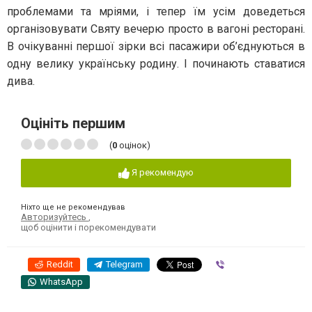
проблемами та мріями, і тепер їм усім доведеться
організовувати Святу вечерю просто в вагоні ресторані.
В очікуванні першої зірки всі пасажири об’єднуються в
одну велику українську родину. І починають ставатися
дива.
Оцініть першим
(
0
оцінок)
Я рекомендую
Ніхто ще не рекомендував
Авторизуйтесь
,
щоб оцінити і порекомендувати
Reddit
Telegram
Viber
WhatsApp