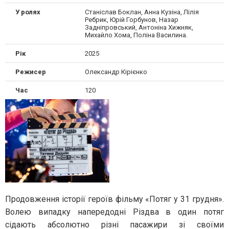
У ролях
Станіслав Боклан, Анна Кузіна, Лілія
Ребрик, Юрій Горбунов, Назар
Задніпровський, Антоніна Хижняк,
Михайло Хома, Поліна Василина.
Рік
2025
Режисер
Олександр Кірієнко
Час
120
Продовження історії героїв фільму «Потяг у 31 грудня».
Волею випадку напередодні Різдва в один потяг
сідають абсолютно різні пасажири зі своїми