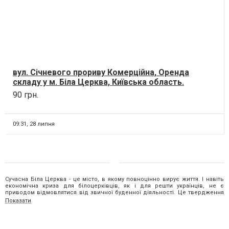
вул. Січневого прориву Комерційна, Оренда
складу у м. Біла Церква, Київська область.
Здається в орен...
90 грн.
09:31,
28 липня
Сучасна Біла Церква - це місто, в якому повноцінно вирує життя. І навіть
економічна криза для білоцерківців, як і для решти українців, не є
приводом відмовлятися від звичної буденної діяльності. Це твердження
стосується і ринку нерухомості. Адже завжди знайдеться той, хто захоче
Показати
купити квартиру, та інший, хто здійснює
продаж квартир в Білій Церкві.
Пошук нерухомості в Білій Церкві