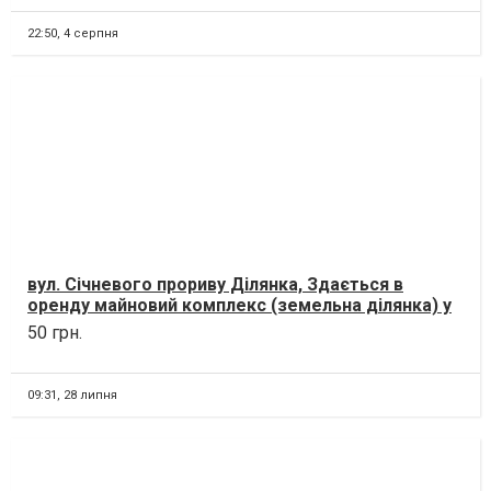
22:50,
4 серпня
вул. Січневого прориву Ділянка, Здається в
оренду майновий комплекс (земельна ділянка) у
м. Біла Цер...
50 грн.
09:31,
28 липня