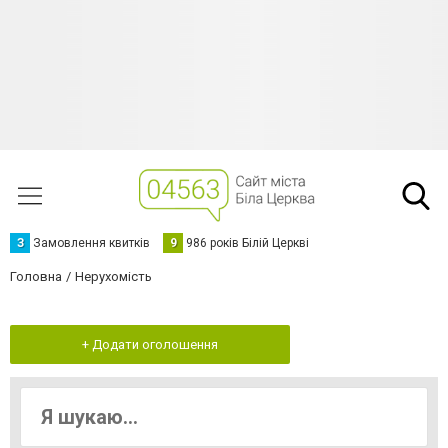
З
Замовлення квитків
9
986 років Білій Церкві
Головна
Нерухомість
+ Додати оголошення