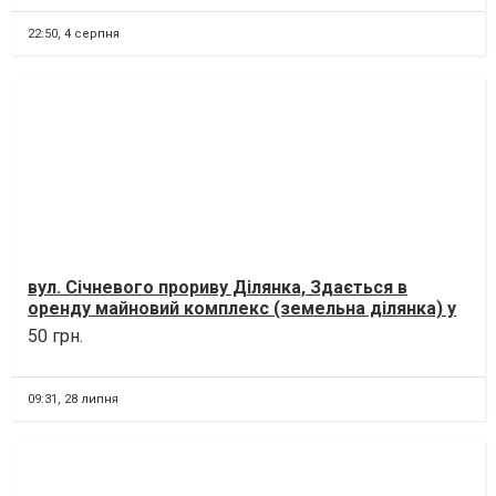
22:50,
4 серпня
вул. Січневого прориву Ділянка, Здається в
оренду майновий комплекс (земельна ділянка) у
м. Біла Цер...
50 грн.
09:31,
28 липня