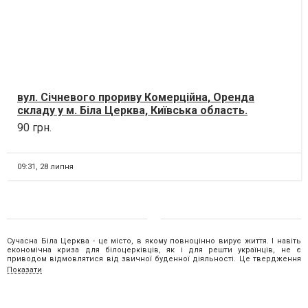
вул. Січневого прориву Комерційна, Оренда
складу у м. Біла Церква, Київська область.
Здається в орен...
90 грн.
09:31,
28 липня
Сучасна Біла Церква - це місто, в якому повноцінно вирує життя. І навіть
економічна криза для білоцерківців, як і для решти українців, не є
приводом відмовлятися від звичної буденної діяльності. Це твердження
стосується і ринку нерухомості. Адже завжди знайдеться той, хто захоче
Показати
купити квартиру, та інший, хто здійснює
продаж квартир в Білій Церкві.
Пошук нерухомості в Білій Церкві