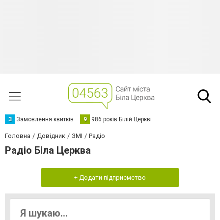
З
Замовлення квитків
9
986 років Білій Церкві
Головна
Довідник
ЗМІ
Радіо
Радіо Біла Церква
+ Додати підприємство