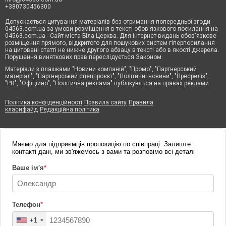
+380730456300
Допускається цитування матеріалів без отримання попередньої згоди
04563.com.ua за умови розміщення в тексті обов'язкового посилання на
04563.com.ua - Сайт міста Біла Церква. Для інтернет-видань обов'язкове
розміщення прямого, відкритого для пошукових систем гіперпосилання
на цитовані статті не нижче другого абзацу в тексті або в якості джерела.
Порушення виняткових прав переслідується Законом.
Матеріали з плашками "Новини компаній", "Промо", "Партнерський
матеріал", "Партнерський спецпроєкт", "Політичні новини", "Пресреліз",
"PR", "Офіційно", "Політична реклама" публікуються на правах реклами.
Політика конфіденційності
Правила сайту
Правила
класифайд
Редакційна політика
Маємо для підприємців пропозицію по співпраці. Залиште
контакті дані, ми зв'яжемось з вами та розповімо всі деталі
Ваше ім'я
*
Телефон
*
+1