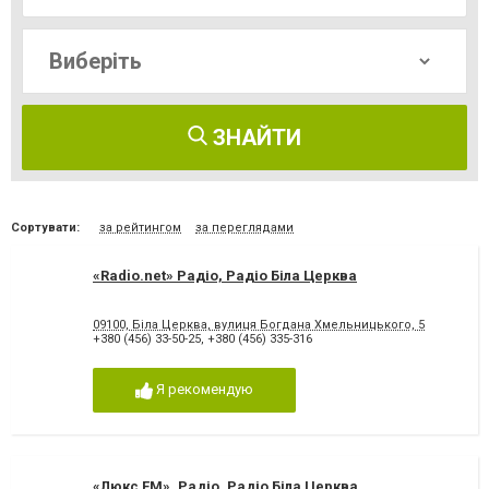
ЗНАЙТИ
Сортувати:
за рейтингом
за переглядами
«Radio.net» Радіо, Радіо Біла Церква
09100, Біла Церква, вулиця Богдана Хмельницького, 5
+380 (456) 33-50-25
,
+380 (456) 335-316
Я рекомендую
«Люкс FM», Радіо, Радіо Біла Церква