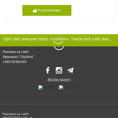
Я рекомендую
Цей сайт використовує «cookies». Також веб-сайт використовує інтернет-сервіс для збору технічних даних стосовно відвідувачів з метою отримання маркетингової та статистичної інформації. Умови обробки даних відвідувачів сайту див.
〉
Реклама на сайті
Франшиза "CitySites"
+380730456300
Автори проєкту
Реклама на сайті
info@04563.com.ua