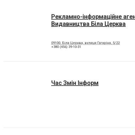
Рекламно-інформаційне аген
Видавництва Біла Церква
09100, Біла Церква, вулиця Гагаріна, 5/22
+380 (456) 39-10-31
Час Змін Інформ