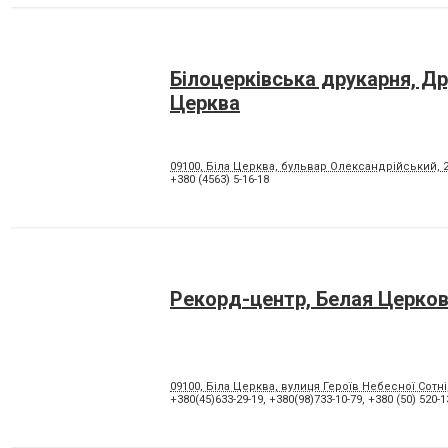
Білоцерківська друкарня, Др
Церква
09100, Біла Церква, бульвар Олександрійський, 
+380 (4563) 5-16-18
Рекорд-центр, Белая Церко
09100, Біла Церква, вулиця Героїв Небесної Сотні,
+380(45)633-29-19
,
+380(98)733-10-79
,
+380 (50) 520-1