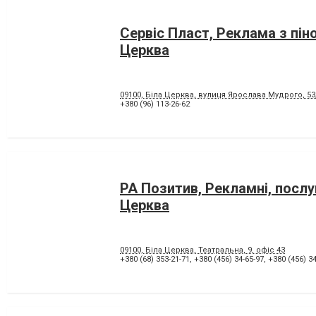
Сервіс Пласт, Реклама з пін
Церква
09100, Біла Церква, вулиця Ярослава Мудрого, 53
+380 (96) 113-26-62
РА Позитив, Рекламні, послуг
Церква
09100, Біла Церква, Театральна, 9, офіс 43
+380 (68) 353-21-71
,
+380 (456) 34-65-97
,
+380 (456) 34