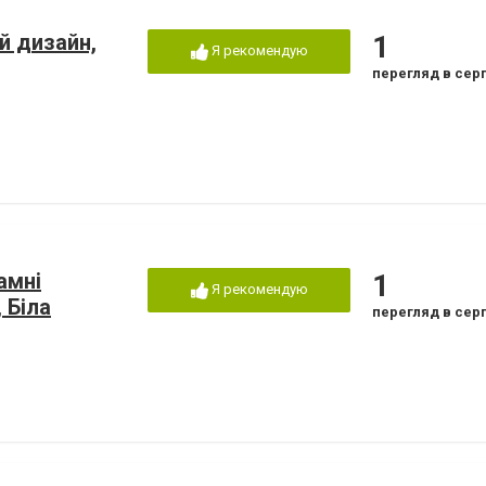
й дизайн,
1
Я рекомендую
перегляд в сер
амні
1
Я рекомендую
 Біла
перегляд в сер