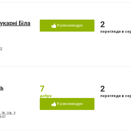
укарні Біла
2
Я рекомендую
перегляди в се
22
вь
7
2
добре
перегляди в се
Я рекомендую
 36, Оф. 3
3-07