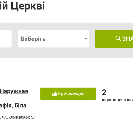
ій Церкві
Виберіть
ЗН
 Наружная
2
Я рекомендую
перегляди в се
фія, Біла
, ДК БілоцерківМаз оф. 103