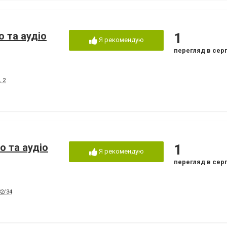
 та аудіо
1
Я рекомендую
перегляд в сер
 2
о та аудіо
1
Я рекомендую
перегляд в сер
32/34