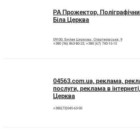
РА Прожектор, Поліграфічни
Біла Церква
09100, Белая Церковь, Спартаківська, 9
+380 (96) 863-80-23
,
+380 (67) 740-15-15
04563.com.ua, реклама, рекл
послуги, реклама в інтернеті,
Церква
+380(73)045-63-00