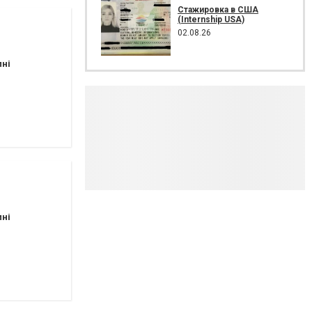
Стажировка в США
(Internship USA)
02.08.26
пні
пні