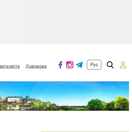
Рус
арта міста
Довідкова