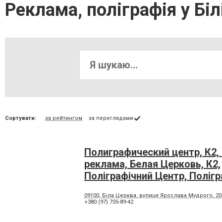
Реклама, поліграфія у Біл
Сортувати:
за рейтингом
за переглядами
Полиграфический центр, К2,
реклама, Белая Церковь, К2,
Поліграфічний Центр, Полігра
Церква
09100, Біла Церква, вулиця Ярослава Мудрого, 20
+380 (97) 705-89-42