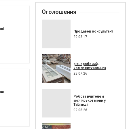
Оголошення
пні
Продавец консультант
29.03.17
різноробочий,
комплектувальник
28.07.26
пні
Робота вчителем
англійської мови у
Таїланді
02.08.26