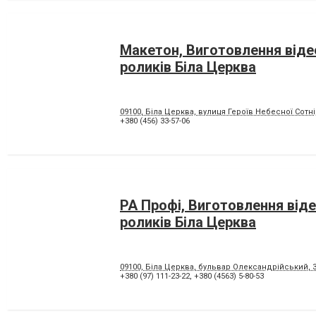
Макетон, Виготовлення відео
роликів Біла Церква
09100, Біла Церква, вулиця Героїв Небесної Cотні,
+380 (456) 33-57-06
РА Профі, Виготовлення віде
роликів Біла Церква
09100, Біла Церква, бульвар Олександрійський, 
+380 (97) 111-23-22
,
+380 (4563) 5-80-53