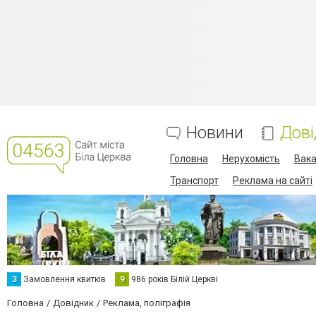
Новини
Дові
Головна
Нерухомість
Вака
Транспорт
Реклама на сайті
З
Замовлення квитків
9
986 років Білій Церкві
Головна
Довідник
Реклама, поліграфія