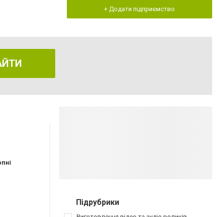
+ Додати підприємство
АЙТИ
рпні
Підрубрики
Виготовлення відео та аудіо роликів