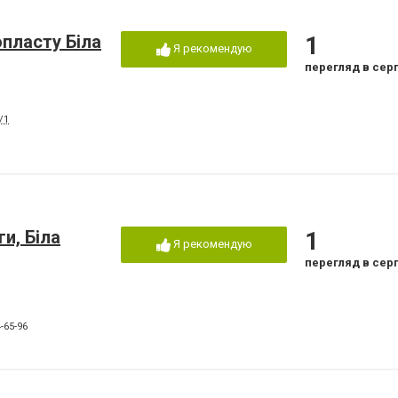
опласту Біла
1
Я рекомендую
перегляд в сер
/1
и, Біла
1
Я рекомендую
перегляд в сер
-65-96