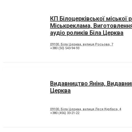
КП Білоцерківської міської 
Міськреклама, Виготовлення
аудіо роликів Біла Церква
09100, Біла Церква, вулиця Росьова, 7
+380 (50) 543-94-93
Видавництво Яніна, Видавни
Церква
09100, Біла Церква, вулиця Леся Курбаса, 4
+380 (456) 33-21-22