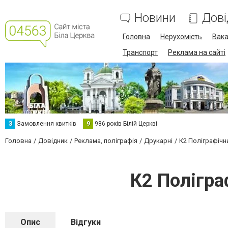
Новини
Дові
Головна
Нерухомість
Вака
Транспорт
Реклама на сайті
З
Замовлення квитків
9
986 років Білій Церкві
Головна
Довідник
Реклама, поліграфія
Друкарні
К2 Поліграфічн
К2 Полігра
Опис
Відгуки