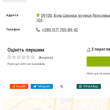
Адреса
09100, Біла Церква, вулиця Ярослава
103
Телефон
+380 (97) 705-89-42
Оцініть першим
2 перегля
(
0
оцінок)
Поки ще ніхто не оцінював
Ніхто ще не рек
Reddit
Telegram
Viber
WhatsApp