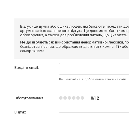
Відгук - це думка або оцінка людей, які бажають передати 
аргументацією залишеного відгука. Це допоможе багатьом пр
обговорення, а також для роз'яснення питань, що цікавлять.
Не дозволяється:
використання ненормативної лексики, по
безпідставні заяви, що ображають діяльність компанії і / або
самореклама.
Введіть email:
Ваш e-mail не відображатиметься на сайті
Обслуговування
0/12
Відгук: