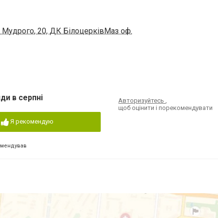
 Мудрого, 20, ДК БілоцерківМаз оф.
ди в серпні
Авторизуйтесь
,
щоб оцінити і порекомендувати
Я рекомендую
омендував