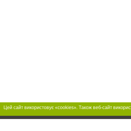
Приєднуйтесь до 
Реклама на сайті
Франшиза "CitySites"