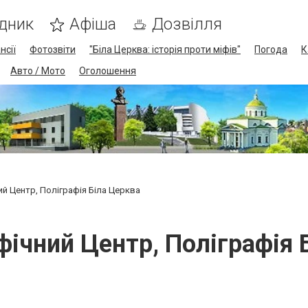
дник
Афіша
Дозвілля
нсії
Фотозвіти
"Біла Церква: історія проти міфів"
Погода
К
Авто / Мото
Оголошення
ий Центр, Поліграфія Біла Церква
фічний Центр, Поліграфія 