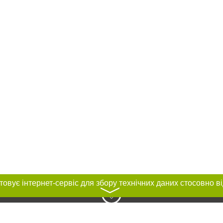
〉
нас :