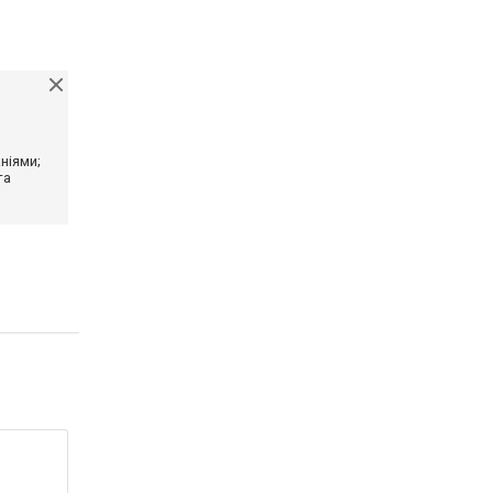
ніями;
та