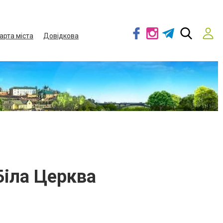
арта міста
Довідкова
Біла Церква