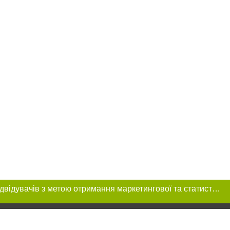
Цей сайт використовує «cookies». Також веб-сайт використовує інтернет-сервіс для збору технічних даних стосовно відвідувачів з метою отримання маркетингової та статистичної інформації. Умови обробки даних відвідувачів сайту див.