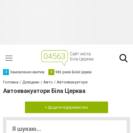
З
Замовлення квитків
9
986 років Білій Церкві
Головна
Довідник
Авто
Автоевакуатори
Автоевакуатори Біла Церква
+ Додати підприємство