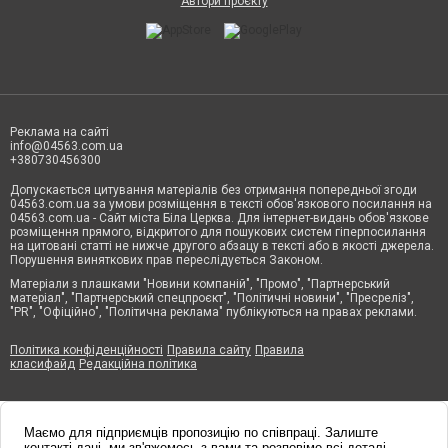
Автори проєкту
Реклама на сайті
info@04563.com.ua
+380730456300
Допускається цитування матеріалів без отримання попередньої згоди
04563.com.ua за умови розміщення в тексті обов'язкового посилання на
04563.com.ua - Сайт міста Біла Церква. Для інтернет-видань обов'язкове
розміщення прямого, відкритого для пошукових систем гіперпосилання
на цитовані статті не нижче другого абзацу в тексті або в якості джерела.
Порушення виняткових прав переслідується Законом.
Матеріали з плашками "Новини компаній", "Промо", "Партнерський
матеріал", "Партнерський спецпроєкт", "Політичні новини", "Пресреліз",
"PR", "Офіційно", "Політична реклама" публікуються на правах реклами.
Політика конфіденційності
Правила сайту
Правила
класифайд
Редакційна політика
Маємо для підприємців пропозицію по співпраці. Залиште
контакті дані, ми зв'яжемось з вами та розповімо всі деталі