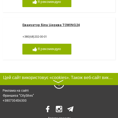
Я рекомендую
Евакуатор Біла Церква TOWING24
+380(68)202-00-01
Я рекомендую
Цей сайт використовує «cookies». Також веб-сайт використовує інтернет-сервіс для збору технічних даних стосовно відвідувачів з метою отримання маркетингової та статистичної інформації. Умови обробки даних відвідувачів сайту див.
〉
Реклама на сайті
Франшиза "CitySites"
+380730456300