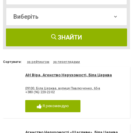
ЗНАЙТИ
Сортувати:
за рейтингом
за переглядами
АН Віра, Агенство Нерухомості, Біла Церква
09100, Біла Церква, вулиця Павлюченко, 65-а
+380 (96) 220-22-02
Я рекомендую
Агенство Нерухомості «Щасливе», Біла Церква