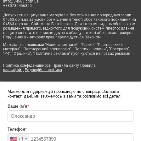
info@04563.com.ua
+380730456300
Допускається цитування матеріалів без отримання попередньої згоди
04563.com.ua за умови розміщення в тексті обов'язкового посилання на
04563.com.ua - Сайт міста Біла Церква. Для інтернет-видань обов'язкове
розміщення прямого, відкритого для пошукових систем гіперпосилання
на цитовані статті не нижче другого абзацу в тексті або в якості джерела.
Порушення виняткових прав переслідується Законом.
Матеріали з плашками "Новини компаній", "Промо", "Партнерський
матеріал", "Партнерський спецпроєкт", "Політичні новини", "Пресреліз",
"PR", "Офіційно", "Політична реклама" публікуються на правах реклами.
Політика конфіденційності
Правила сайту
Правила
класифайд
Редакційна політика
Маємо для підприємців пропозицію по співпраці. Залиште
контакті дані, ми зв'яжемось з вами та розповімо всі деталі
Ваше ім'я
*
Телефон
*
+1