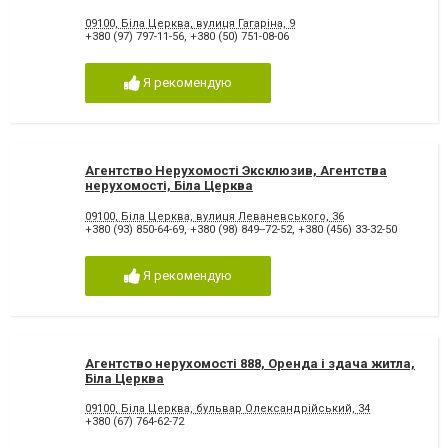
09100, Біла Церква, вулиця Гагаріна, 9
+380 (97) 797-11-56
,
+380 (50) 751-08-06
Я рекомендую
Агентство Нерухомості Эксклюзив, Агентства
нерухомості, Біла Церква
09100, Біла Церква, вулиця Леваневського, 36
+380 (93) 850-64-69
,
+380 (98) 849--72-52
,
+380 (456) 33-32-50
Я рекомендую
Агентство нерухомості 888, Оренда і здача житла,
Біла Церква
09100, Біла Церква, бульвар Олександрійський, 34
+380 (67) 764-62-72