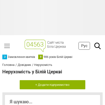
Рус
З
Замовлення квитків
9
986 років Білій Церкві
Головна
Довідник
Нерухомість
Нерухомість у Білій Церкві
+ Додати підприємство