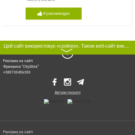
Я рекомендую
Цей сайт використовує «cookies». Також веб-сайт використовує інтернет-сервіс для збору технічних даних стосовно відвідувачів з метою отримання маркетингової та статистичної інформації. Умови обробки даних відвідувачів сайту див.
〉
Реклама на сайті
Франшиза "CitySites"
+380730456300
Автори проєкту
Реклама на сайті