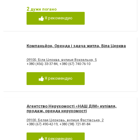
2
дуже погано
Я рекомендую
Компаньйон, Оренда і здача житла, Біла Церква
09100, Біла Церква, вулиця Вокзальна, 5
+380 (456) 33-37-84
,
+380 (67) 740-76-10
Я рекомендую
Агентство Нерухомості «НАШ ДІМ» купівля,
продаж, оренда нерухомості
09100, Белая Церковь, вулиця Фастівська, 2
+380 (67) 490-42-19
,
+380 (98) 721-81-84
Я рекомендую