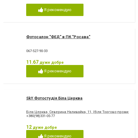
Я рекомендую
Фотосалон "ФЕД" в ПК "Росава"
067-527-90-33
11.67
дуже добре
Я рекомендую
SkY Фотостудія Біла Церква
Біла Церква, Северина Наливайка, 11, (біля Торгово-промислово
+380(98)331-05-77
12
дуже добре
Я рекомендую