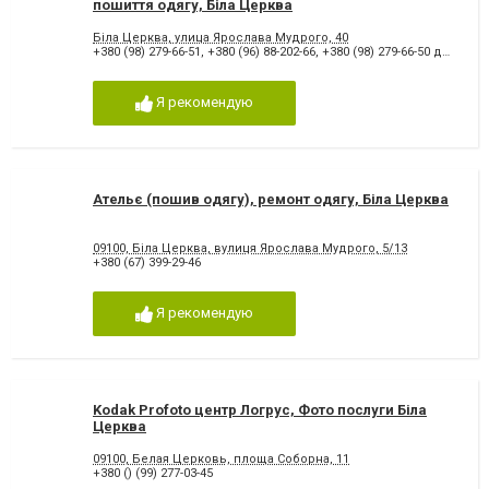
пошиття одягу, Біла Церква
Біла Церква, улица Ярослава Мудрого, 40
+380 (98) 279-66-51
,
+380 (96) 88-202-66
,
+380 (98) 279-66-50 директор
Я рекомендую
Ательє (пошив одягу), ремонт одягу, Біла Церква
09100, Біла Церква, вулиця Ярослава Мудрого, 5/13
+380 (67) 399-29-46
Я рекомендую
Kodak Profoto центр Логрус, Фото послуги Біла
Церква
09100, Белая Церковь, площа Соборна, 11
+380 () (99) 277-03-45