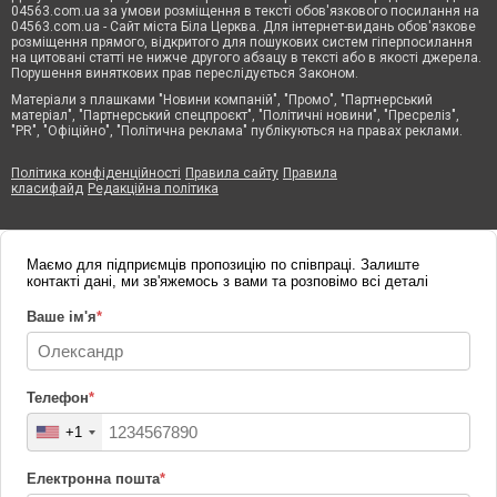
04563.com.ua за умови розміщення в тексті обов'язкового посилання на
04563.com.ua - Сайт міста Біла Церква. Для інтернет-видань обов'язкове
розміщення прямого, відкритого для пошукових систем гіперпосилання
на цитовані статті не нижче другого абзацу в тексті або в якості джерела.
Порушення виняткових прав переслідується Законом.
Матеріали з плашками "Новини компаній", "Промо", "Партнерський
матеріал", "Партнерський спецпроєкт", "Політичні новини", "Пресреліз",
"PR", "Офіційно", "Політична реклама" публікуються на правах реклами.
Політика конфіденційності
Правила сайту
Правила
класифайд
Редакційна політика
Маємо для підприємців пропозицію по співпраці. Залиште
контакті дані, ми зв'яжемось з вами та розповімо всі деталі
Ваше ім'я
*
Телефон
*
+1
Електронна пошта
*