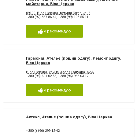
майстерня, Біла Церква
09100, Біла Церква, вулиця Гагаріна, 5
+380 (97) 857-86-44
,
+380 (99) 108-55-11
Я рекомендую
Гармонія, Ательє (пошив одягу), Ремонт одягу,
Біла Церква
Біла Церква, улица Олеся Гончара, 42-А
+380 (93) 691-02-56
,
+380 (96) 933-03-17
Я рекомендую
Актекс, Ательє (пошив одягу), Біла Церква
+380 () (96) 299-12-42