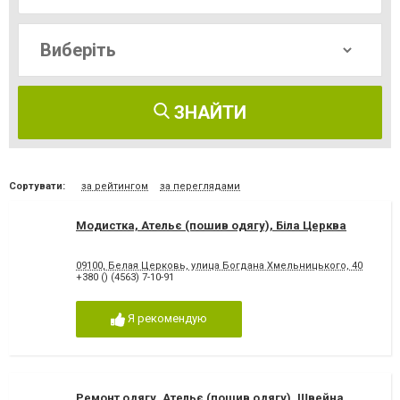
ЗНАЙТИ
Сортувати:
за рейтингом
за переглядами
Модистка, Ательє (пошив одягу), Біла Церква
09100, Белая Церковь, улица Богдана Хмельницького, 40
+380 () (4563) 7-10-91
Я рекомендую
Ремонт одягу, Ательє (пошив одягу), Швейна