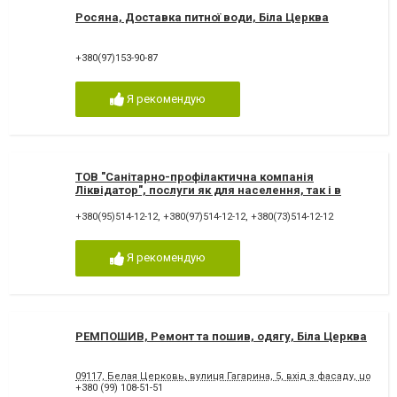
Росяна, Доставка питної води, Біла Церква
+380(97)153-90-87
Я рекомендую
ТОВ "Санітарно-профілактична компанія
Ліквідатор", послуги як для населення, так і в
промислових, складських, офісних приміщень
+380(95)514-12-12
,
+380(97)514-12-12
,
+380(73)514-12-12
Я рекомендую
РЕМПОШИВ, Ремонт та пошив, одягу, Біла Церква
09117, Белая Церковь, вулиця Гагарина, 5, вхід з фасаду, цокол
+380 (99) 108-51-51