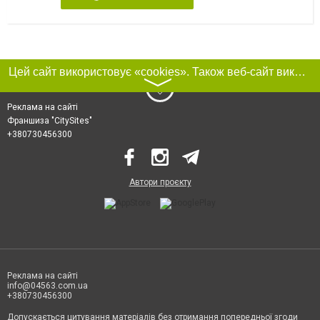
Цей сайт використовує «cookies». Також веб-сайт використовує інтернет-сервіс для збору технічних даних стосовно відвідувачів з метою отримання маркетингової та статистичної інформації. Умови обробки даних відвідувачів сайту див.
〉
Реклама на сайті
Франшиза "CitySites"
+380730456300
Автори проєкту
Реклама на сайті
info@04563.com.ua
+380730456300
Допускається цитування матеріалів без отримання попередньої згоди