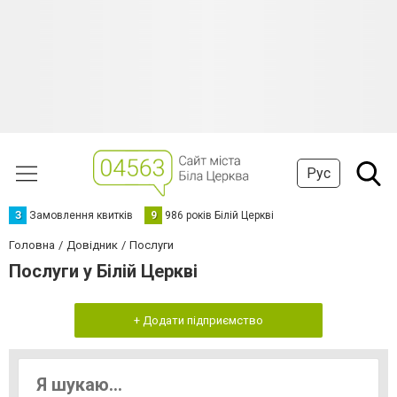
Рус
З
Замовлення квитків
9
986 років Білій Церкві
Головна
Довідник
Послуги
Послуги у Білій Церкві
+ Додати підприємство