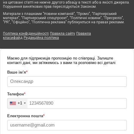
на цитовані статті не нижче другого абзацу в тексті або в якості джерела.
Порушення виняткових прав переслідується Законом.
Матеріали з плашками "Новини компаній", "Промо", "Партнерський
матеріал", "Партнерський спецпроєкт", "Політичні новини", "Пресреліз",
"PR", "Офіційно", "Політична реклама" публікуються на правах реклами.
Політика конфіденційності
Правила сайту
Правила
класифайд
Редакційна політика
Маємо для підприємців пропозицію по співпраці. Залиште
контакті дані, ми зв'яжемось з вами та розповімо всі деталі
Ваше ім'я
*
Телефон
*
+1
Електронна пошта
*