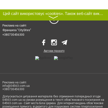
Цей сайт використовує «cookies». Також веб-сайт використовує інтернет-сервіс для збору технічних даних стосовно відвідувачів з метою отримання маркетингової та статистичної інформації. Умови обробки даних відвідувачів сайту див.
〉
Реклама на сайті
Франшиза "CitySites"
+380730456300
Автори проєкту
Реклама на сайті
info@04563.com.ua
+380730456300
Допускається цитування матеріалів без отримання попередньої згоди
04563.com.ua за умови розміщення в тексті обов'язкового посилання на
04563.com.ua - Сайт міста Біла Церква. Для інтернет-видань обов'язкове
розміщення прямого, відкритого для пошукових систем гіперпосилання