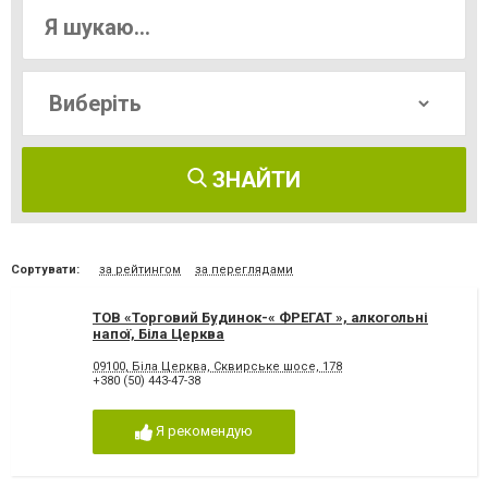
ЗНАЙТИ
Сортувати:
за рейтингом
за переглядами
ТОВ «Торговий Будинок-« ФРЕГАТ », алкогольні
напої, Біла Церква
09100, Біла Церква, Сквирське шосе, 178
+380 (50) 443-47-38
Я рекомендую