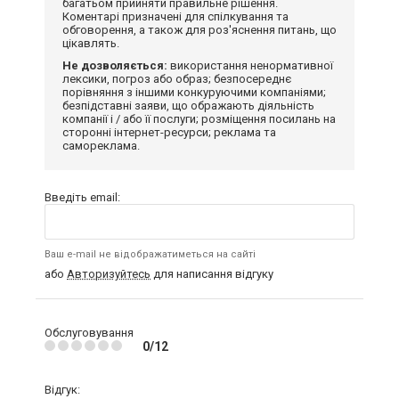
багатьом прийняти правильне рішення.
Коментарі призначені для спілкування та
обговорення, а також для роз'яснення питань, що
цікавлять.
Не дозволяється:
використання ненормативної
лексики, погроз або образ; безпосереднє
порівняння з іншими конкуруючими компаніями;
безпідставні заяви, що ображають діяльність
компанії і / або її послуги; розміщення посилань на
сторонні інтернет-ресурси; реклама та
самореклама.
Введіть email:
Ваш e-mail не відображатиметься на сайті
або
Авторизуйтесь
для написання відгуку
Обслуговування
0/12
Відгук: