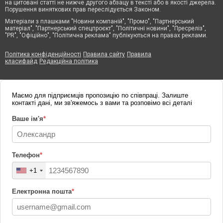
на цитовані статті не нижче другого абзацу в тексті або в якості джерела.
Порушення виняткових прав переслідується Законом.
Матеріали з плашками "Новини компаній", "Промо", "Партнерський
матеріал", "Партнерський спецпроєкт", "Політичні новини", "Пресреліз",
"PR", "Офіційно", "Політична реклама" публікуються на правах реклами.
Політика конфіденційності
Правила сайту
Правила
класифайд
Редакційна політика
Маємо для підприємців пропозицію по співпраці. Залиште
контакті дані, ми зв'яжемось з вами та розповімо всі деталі
Ваше ім'я
*
Телефон
*
+1
Електронна пошта
*