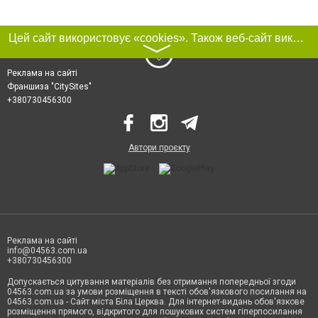
Цей сайт використовує «cookies». Також веб-сайт використовує інтернет-сервіс для збору технічних даних стосовно відвідувачів з метою отримання маркетингової та статистичної інформації. Умови обробки даних відвідувачів сайту див.
〉
Реклама на сайті
Франшиза "CitySites"
+380730456300
Автори проєкту
Реклама на сайті
info@04563.com.ua
+380730456300
Допускається цитування матеріалів без отримання попередньої згоди
04563.com.ua за умови розміщення в тексті обов'язкового посилання на
04563.com.ua - Сайт міста Біла Церква. Для інтернет-видань обов'язкове
розміщення прямого, відкритого для пошукових систем гіперпосилання