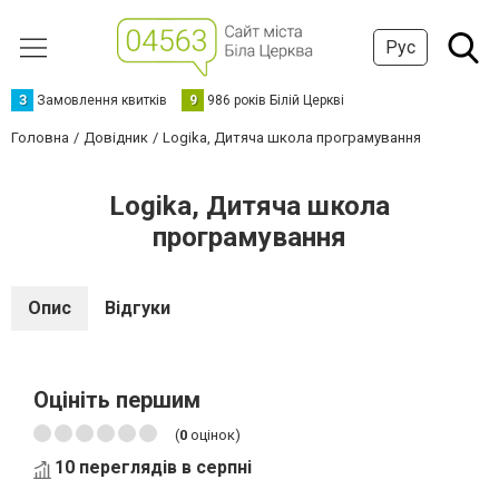
Рус
З
Замовлення квитків
9
986 років Білій Церкві
Головна
Довідник
Logika, Дитяча школа програмування
Logika, Дитяча школа
програмування
Опис
Відгуки
Оцініть першим
(
0
оцінок)
10 переглядів в серпні