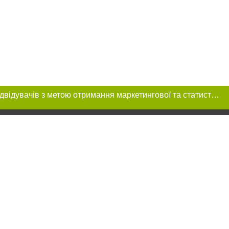
Цей сайт використовує «cookies». Також веб-сайт використовує інтернет-сервіс для збору технічних даних стосовно відвідувачів з метою отримання маркетингової та статистичної інформації. Умови обробки даних відвідувачів сайту див.
 розміщення в
ь обов'язкове
нижче другого
цпроєкт",
реклами.