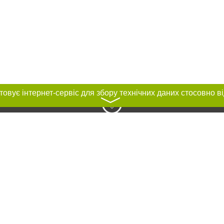
〉
нас :
ування матеріалів без отримання попередньої згоди 04563.com.ua за умови
ого посилання на 04563.com.ua - Сайт міста Біла Церква. Для інтернет-видан
го, відкритого для пошукових систем гіперпосилання на цитовані статті не 
або в якості джерела. Порушення виняткових прав переслідується Законом.
ками "Новини компаній", "Промо", "Партнерський матеріал", "Партнерський спе
", "Пресреліз", "PR", "Офіційно", "Політична реклама" публікуються на правах 