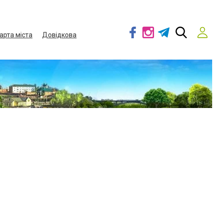
арта міста
Довідкова