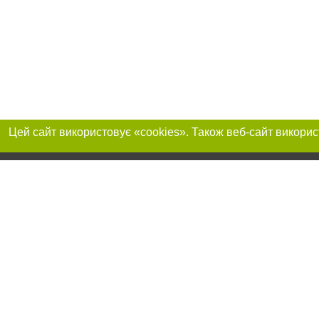
Приєднуйтесь до 
Реклама на сайті
Франшиза "CitySites"
+380730456300
Автори проєкту
Реклама на сайті
Допускається цит
info@04563.com.ua
тексті обов'язков
+380730456300
розміщення прямо
абзацу в тексті 
Матеріали з плаш
"Політичні новини