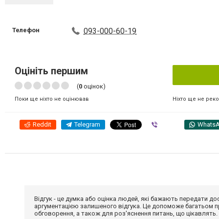
Телефон
093-000-60-19
Оцініть першим
(
0
оцінок)
Ніхто ще не рек
Поки ще ніхто не оцінював
Reddit
Telegram
Viber
Whats
Відгук - це думка або оцінка людей, які бажають передати 
аргументацією залишеного відгука. Це допоможе багатьом пр
обговорення, а також для роз'яснення питань, що цікавлять.