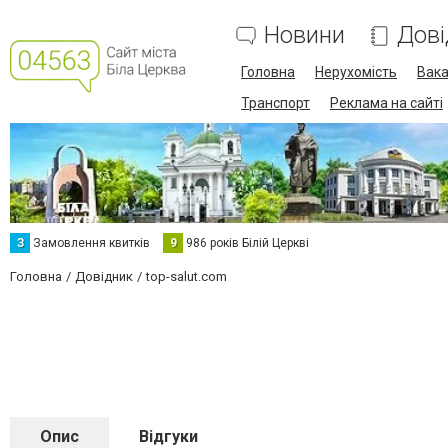
Новини
Дові
Головна
Нерухомість
Вака
Транспорт
Реклама на сайті
З
Замовлення квитків
9
986 років Білій Церкві
Головна
Довідник
top-salut.com
Опис
Відгуки