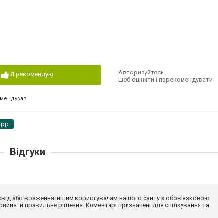
Авторизуйтесь
,
Я рекомендую
щоб оцінити і порекомендувати
омендував
App
Відгуки
досвід або враження іншим користувачам нашого сайту з обов'язковою
ийняти правильне рішення. Коментарі призначені для спілкування та