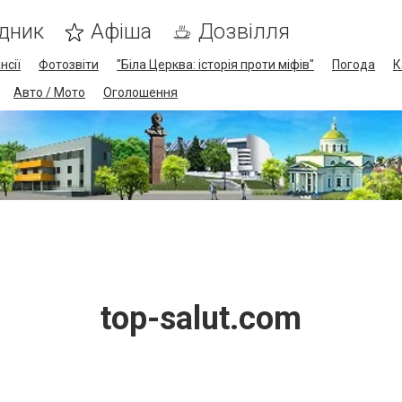
дник
Афіша
Дозвілля
нсії
Фотозвіти
"Біла Церква: історія проти міфів"
Погода
К
Авто / Мото
Оголошення
top-salut.com