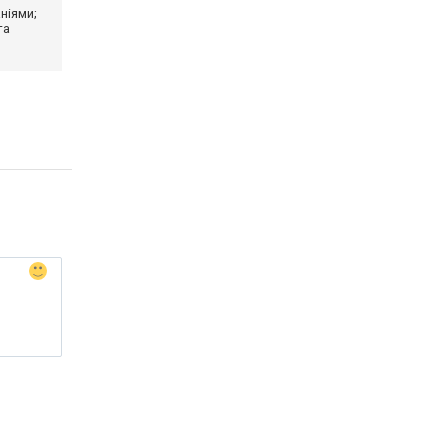
ніями;
та