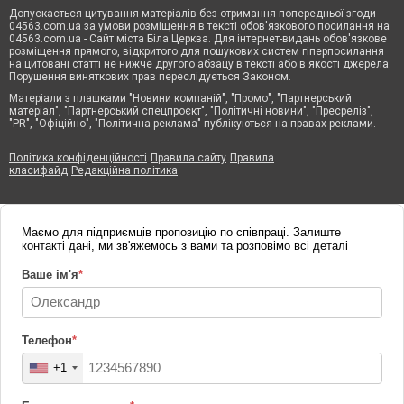
Допускається цитування матеріалів без отримання попередньої згоди
04563.com.ua за умови розміщення в тексті обов'язкового посилання на
04563.com.ua - Сайт міста Біла Церква. Для інтернет-видань обов'язкове
розміщення прямого, відкритого для пошукових систем гіперпосилання
на цитовані статті не нижче другого абзацу в тексті або в якості джерела.
Порушення виняткових прав переслідується Законом.
Матеріали з плашками "Новини компаній", "Промо", "Партнерський
матеріал", "Партнерський спецпроєкт", "Політичні новини", "Пресреліз",
"PR", "Офіційно", "Політична реклама" публікуються на правах реклами.
Політика конфіденційності
Правила сайту
Правила
класифайд
Редакційна політика
Маємо для підприємців пропозицію по співпраці. Залиште
контакті дані, ми зв'яжемось з вами та розповімо всі деталі
Ваше ім'я
*
Телефон
*
+1