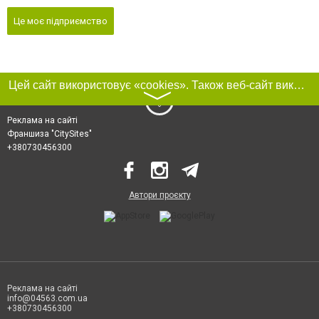
Це моє підприємство
Цей сайт використовує «cookies». Також веб-сайт використовує інтернет-сервіс для збору технічних даних стосовно відвідувачів з метою отримання маркетингової та статистичної інформації. Умови обробки даних відвідувачів сайту див.
〉
Реклама на сайті
Франшиза "CitySites"
+380730456300
Автори проєкту
Реклама на сайті
info@04563.com.ua
+380730456300