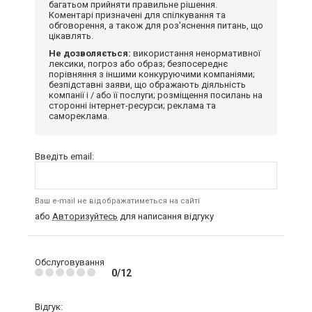
багатьом прийняти правильне рішення.
Коментарі призначені для спілкування та
обговорення, а також для роз'яснення питань, що
цікавлять.
Не дозволяється:
використання ненормативної
лексики, погроз або образ; безпосереднє
порівняння з іншими конкуруючими компаніями;
безпідставні заяви, що ображають діяльність
компанії і / або її послуги; розміщення посилань на
сторонні інтернет-ресурси; реклама та
самореклама.
Введіть email:
Ваш e-mail не відображатиметься на сайті
або
Авторизуйтесь
для написання відгуку
Обслуговування
0/12
Відгук: