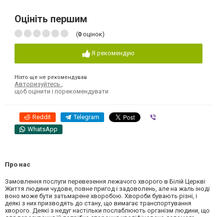
Оцініть першим
(
0
оцінок)
Я рекомендую
Ніхто ще не рекомендував
Авторизуйтесь
,
щоб оцінити і порекомендувати
Reddit
Telegram
Viber
WhatsApp
Про нас
Замовлення послуги перевезення лежачого хворого в Білій Церкві
Життя людини чудове, повне пригод і задоволень, але на жаль іноді
воно може бути затьмарене хворобою. Хвороби бувають різні, і
деякі з них призводять до стану, що вимагає транспортування
хворого. Деякі з недуг настільки послаблюють організм людини, що