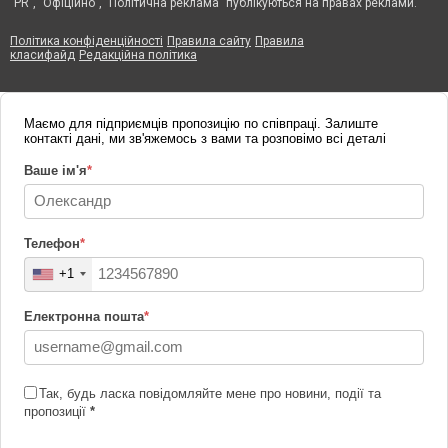
"PR", "Офіційно", "Політична реклама" публікуються на правах реклами.
Політика конфіденційності
Правила сайту
Правила
класифайд
Редакційна політика
Маємо для підприємців пропозицію по співпраці. Залиште
контакті дані, ми зв'яжемось з вами та розповімо всі деталі
Ваше ім'я
*
Телефон
*
+1
Електронна пошта
*
Так, будь ласка повідомляйте мене про новини, події та
пропозиції
*