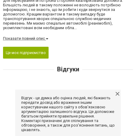
для пересування їй потрібна стороння кваліфікована допомога.
Більшість людей в такому положенні не володіють потрібною
інформацією, і не знають, що їм робити і куди звернутися за
допомогою. Кращим варіантом в такому випадку буде
транспортування хворих спеціальною службою медичних
перевезень. Ми маємо спеціальні автомобілі (реанімобілі),
укомплектовані всім необхідним обла...
Показати повний опис
Це моє підприємство
Відгуки
Відгук - це думка або оцінка людей, які бажають
передати досвід або враження іншим
користувачам нашого сайту з обов'язковою
аргументацією залишеного відгука. Це допоможе
багатьом прийняти правильне рішення.
Коментарі призначені для спілкування та
обговорення, а також для роз'яснення питань, що
цікавлять.