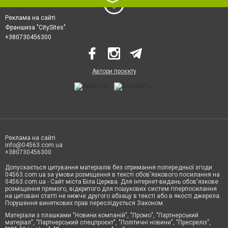
Реклама на сайті
Франшиза "CitySites"
+380730456300
Автори проєкту
Реклама на сайті
info@04563.com.ua
+380730456300
Допускається цитування матеріалів без отримання попередньої згоди
04563.com.ua за умови розміщення в тексті обов'язкового посилання на
04563.com.ua - Сайт міста Біла Церква. Для інтернет-видань обов'язкове
розміщення прямого, відкритого для пошукових систем гіперпосилання
на цитовані статті не нижче другого абзацу в тексті або в якості джерела.
Порушення виняткових прав переслідується Законом.
Матеріали з плашками "Новини компаній", "Промо", "Партнерський
матеріал", "Партнерський спецпроєкт", "Політичні новини", "Пресреліз",