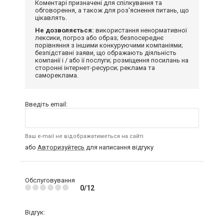
Коментарі призначені для спілкування та
обговорення, а також для роз'яснення питань, що
цікавлять.
Не дозволяється:
використання ненормативної
лексики, погроз або образ; безпосереднє
порівняння з іншими конкуруючими компаніями;
безпідставні заяви, що ображають діяльність
компанії і / або її послуги; розміщення посилань на
сторонні інтернет-ресурси; реклама та
самореклама.
Введіть email:
Ваш e-mail не відображатиметься на сайті
або
Авторизуйтесь
для написання відгуку
Обслуговування
0/12
Відгук: