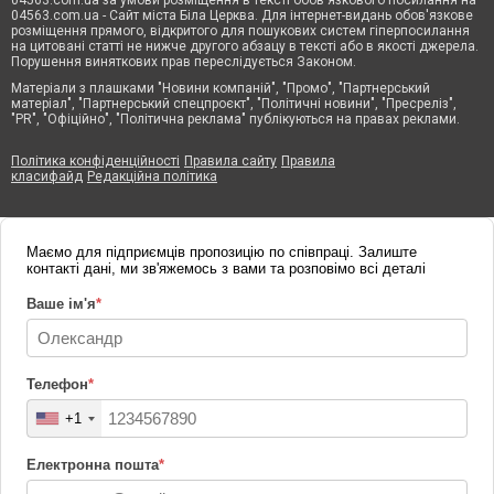
04563.com.ua за умови розміщення в тексті обов'язкового посилання на
04563.com.ua - Сайт міста Біла Церква. Для інтернет-видань обов'язкове
розміщення прямого, відкритого для пошукових систем гіперпосилання
на цитовані статті не нижче другого абзацу в тексті або в якості джерела.
Порушення виняткових прав переслідується Законом.
Матеріали з плашками "Новини компаній", "Промо", "Партнерський
матеріал", "Партнерський спецпроєкт", "Політичні новини", "Пресреліз",
"PR", "Офіційно", "Політична реклама" публікуються на правах реклами.
Політика конфіденційності
Правила сайту
Правила
класифайд
Редакційна політика
Маємо для підприємців пропозицію по співпраці. Залиште
контакті дані, ми зв'яжемось з вами та розповімо всі деталі
Ваше ім'я
*
Телефон
*
+1
Електронна пошта
*