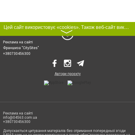
Цей сайт використовує «cookies». Також веб-сайт використовує інтернет-сервіс для збору технічних даних стосовно відвідувачів з метою отримання маркетингової та статистичної інформації. Умови обробки даних відвідувачів сайту див.
〉
Реклама на сайті
Франшиза "CitySites"
+380730456300
Автори проєкту
Реклама на сайті
info@04563.com.ua
+380730456300
Допускається цитування матеріалів без отримання попередньої згоди