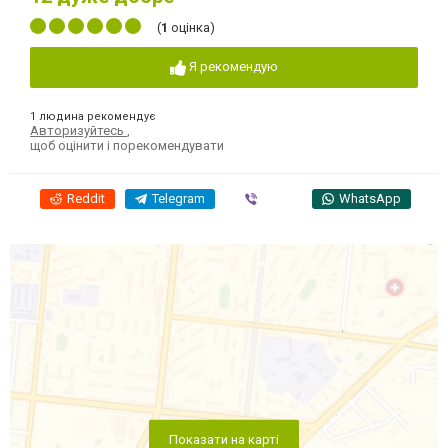
(
1
оцінка)
Я рекомендую
1 людина рекомендує
Авторизуйтесь
,
щоб оцінити і порекомендувати
Reddit
Telegram
Viber
WhatsApp
Показати на карті