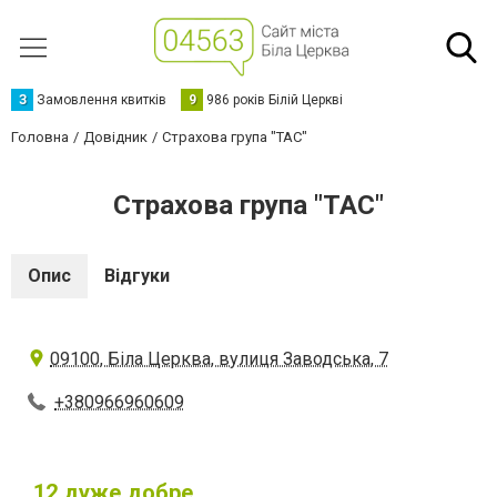
З
Замовлення квитків
9
986 років Білій Церкві
Головна
Довідник
Страхова група "ТАС"
Страхова група "ТАС"
Опис
Відгуки
09100, Біла Церква, вулиця Заводська, 7
+380966960609
12
дуже добре