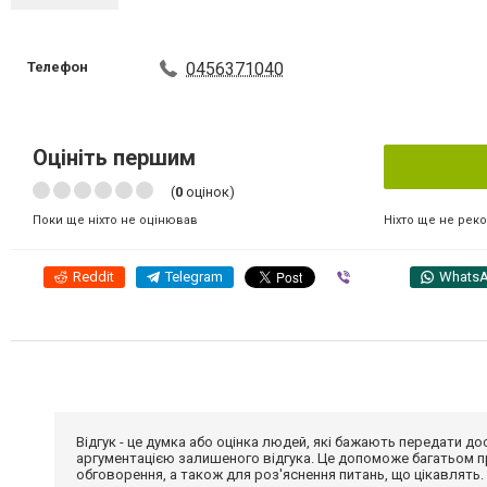
Телефон
0456371040
Оцініть першим
(
0
оцінок)
Ніхто ще не рек
Поки ще ніхто не оцінював
Reddit
Telegram
Viber
Whats
Відгук - це думка або оцінка людей, які бажають передати 
аргументацією залишеного відгука. Це допоможе багатьом пр
обговорення, а також для роз'яснення питань, що цікавлять.