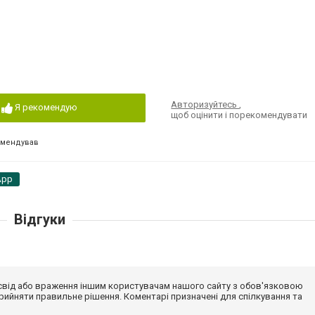
Авторизуйтесь
,
Я рекомендую
щоб оцінити і порекомендувати
омендував
App
Відгуки
досвід або враження іншим користувачам нашого сайту з обов'язковою
ийняти правильне рішення. Коментарі призначені для спілкування та