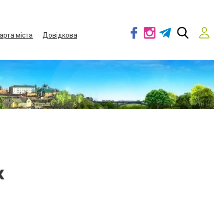
арта міста
Довідкова
к