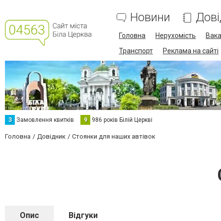
Новини
Дові
Головна
Нерухомість
Вака
Транспорт
Реклама на сайті
З
Замовлення квитків
9
986 років Білій Церкві
Головна
Довідник
Стоянки для наших автівок
Опис
Відгуки