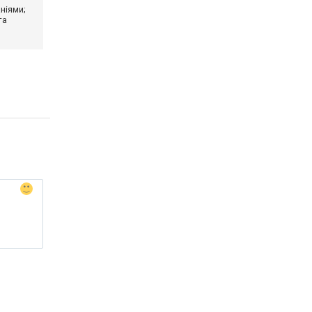
ніями;
та