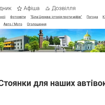
дник
Афіша
Дозвілля
нсії
Фотозвіти
"Біла Церква: історія проти міфів"
Погода
К
Авто / Мото
Оголошення
Стоянки для наших автіво