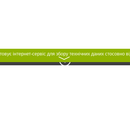
〉
нас :
ування матеріалів без отримання попередньої згоди 04563.com.ua за умови
ого посилання на 04563.com.ua - Сайт міста Біла Церква. Для інтернет-видан
го, відкритого для пошукових систем гіперпосилання на цитовані статті не 
або в якості джерела. Порушення виняткових прав переслідується Законом.
ками "Новини компаній", "Промо", "Партнерський матеріал", "Партнерський спе
", "Пресреліз", "PR", "Офіційно", "Політична реклама" публікуються на правах 