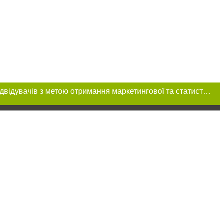
Цей сайт використовує «cookies». Також веб-сайт використовує інтернет-сервіс для збору технічних даних стосовно відвідувачів з метою отримання маркетингової та статистичної інформації. Умови обробки даних відвідувачів сайту див.
 розміщення в
ь обов'язкове
нижче другого
цпроєкт",
реклами.