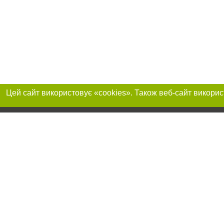
Приєднуйтесь до 
Реклама на сайті
Франшиза "CitySites"
+380730456300
Автори проєкту
Реклама на сайті
Допускається цит
info@04563.com.ua
тексті обов'язков
+380730456300
розміщення прямо
абзацу в тексті 
Матеріали з плаш
"Політичні новини