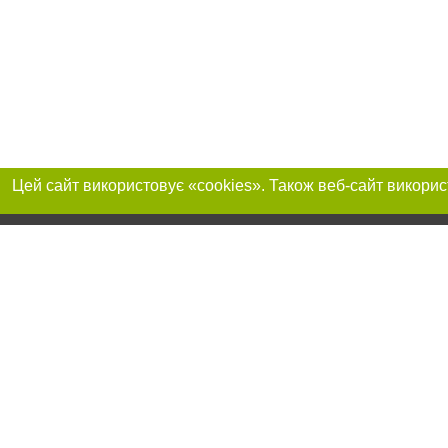
Приєднуйтесь до 
Реклама на сайті
Франшиза "CitySites"
+380730456300
Автори проєкту
Реклама на сайті
Допускається цит
info@04563.com.ua
тексті обов'язков
+380730456300
розміщення прямо
абзацу в тексті 
Матеріали з плаш
"Політичні новини