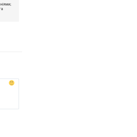
ніями;
та