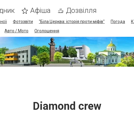
дник
Афіша
Дозвілля
нсії
Фотозвіти
"Біла Церква: історія проти міфів"
Погода
К
Авто / Мото
Оголошення
Diamond crew