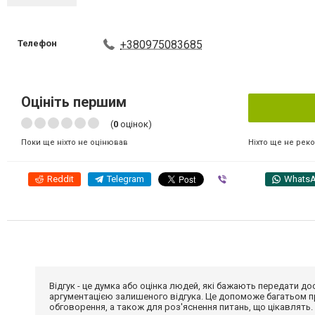
Телефон
+380975083685
Оцініть першим
(
0
оцінок)
Ніхто ще не рек
Поки ще ніхто не оцінював
Reddit
Telegram
Viber
Whats
Відгук - це думка або оцінка людей, які бажають передати 
аргументацією залишеного відгука. Це допоможе багатьом пр
обговорення, а також для роз'яснення питань, що цікавлять.