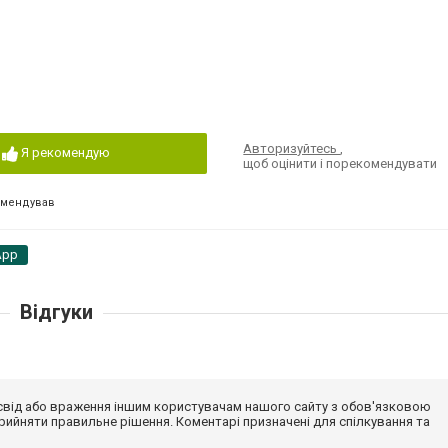
Авторизуйтесь
,
Я рекомендую
щоб оцінити і порекомендувати
омендував
App
Відгуки
досвід або враження іншим користувачам нашого сайту з обов'язковою
ийняти правильне рішення. Коментарі призначені для спілкування та