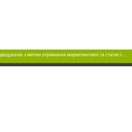
Цей сайт використовує «cookies». Також веб-сайт використовує інтернет-сервіс для збору технічних даних стосовно відвідувачів з метою отримання маркетингової та статистичної інформації. Умови обробки даних відвідувачів сайту див.
 розміщення в
ь обов'язкове
нижче другого
цпроєкт",
реклами.