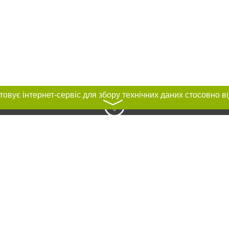
〉
нас :
ування матеріалів без отримання попередньої згоди 04563.com.ua за умови
ого посилання на 04563.com.ua - Сайт міста Біла Церква. Для інтернет-видан
го, відкритого для пошукових систем гіперпосилання на цитовані статті не 
або в якості джерела. Порушення виняткових прав переслідується Законом.
ками "Новини компаній", "Промо", "Партнерський матеріал", "Партнерський спе
", "Пресреліз", "PR", "Офіційно", "Політична реклама" публікуються на правах 