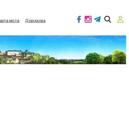
арта міста
Довідкова