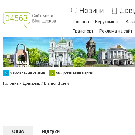
Новини
Дові
Головна
Нерухомість
Вака
Транспорт
Реклама на сайті
З
Замовлення квитків
9
986 років Білій Церкві
Головна
Довідник
Diamond crew
Опис
Відгуки