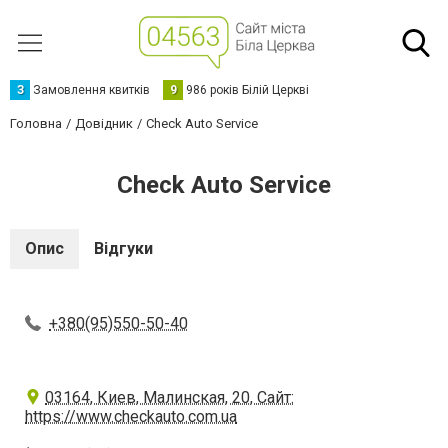
З
Замовлення квитків
9
986 років Білій Церкві
Головна
Довідник
Check Auto Service
Check Auto Service
Опис
Відгуки
+380(95)550-50-40
03164, Киев, Малинская, 20, Сайт:
https://www.checkauto.com.ua