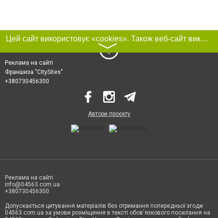
Цей сайт використовує «cookies». Також веб-сайт використовує інтернет-сервіс для збору технічних даних стосовно відвідувачів з метою отримання маркетингової та статистичної інформації. Умови обробки даних відвідувачів сайту див.
〉
Реклама на сайті
Франшиза "CitySites"
+380730456300
Автори проєкту
Реклама на сайті
info@04563.com.ua
+380730456300
Допускається цитування матеріалів без отримання попередньої згоди
04563.com.ua за умови розміщення в тексті обов'язкового посилання на