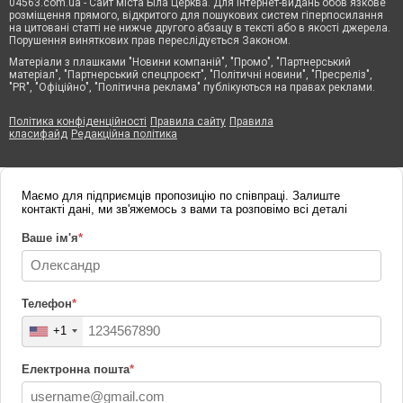
04563.com.ua - Сайт міста Біла Церква. Для інтернет-видань обов'язкове
розміщення прямого, відкритого для пошукових систем гіперпосилання
на цитовані статті не нижче другого абзацу в тексті або в якості джерела.
Порушення виняткових прав переслідується Законом.
Матеріали з плашками "Новини компаній", "Промо", "Партнерський
матеріал", "Партнерський спецпроєкт", "Політичні новини", "Пресреліз",
"PR", "Офіційно", "Політична реклама" публікуються на правах реклами.
Політика конфіденційності
Правила сайту
Правила
класифайд
Редакційна політика
Маємо для підприємців пропозицію по співпраці. Залиште
контакті дані, ми зв'яжемось з вами та розповімо всі деталі
Ваше ім'я
*
Телефон
*
+1
Електронна пошта
*