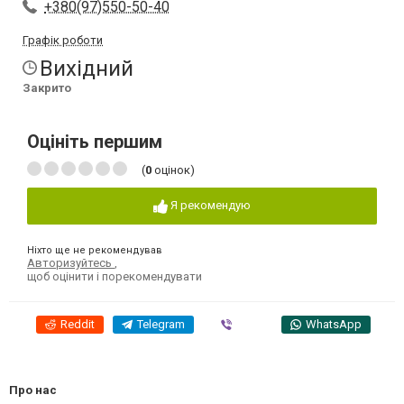
+380(97)550-50-40
Графік роботи
Вихідний
Закрито
Оцініть першим
(
0
оцінок)
Я рекомендую
Ніхто ще не рекомендував
Авторизуйтесь
,
щоб оцінити і порекомендувати
Reddit
Telegram
Viber
WhatsApp
Про нас