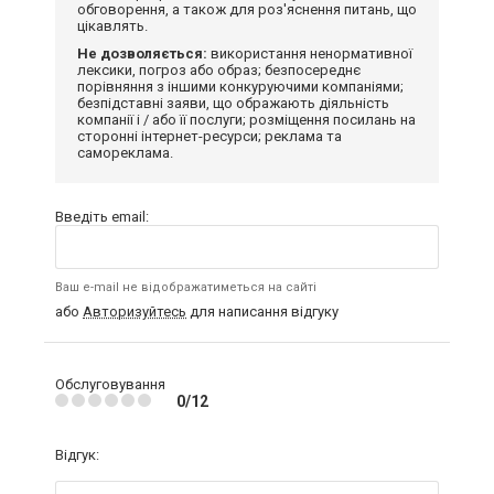
обговорення, а також для роз'яснення питань, що
цікавлять.
Не дозволяється:
використання ненормативної
лексики, погроз або образ; безпосереднє
порівняння з іншими конкуруючими компаніями;
безпідставні заяви, що ображають діяльність
компанії і / або її послуги; розміщення посилань на
сторонні інтернет-ресурси; реклама та
самореклама.
Введіть email:
Ваш e-mail не відображатиметься на сайті
або
Авторизуйтесь
для написання відгуку
Обслуговування
0/12
Відгук: